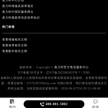
真力时中心介绍
真力时维修及保养项目
真力时中国区服务网点
真力时最新资讯及保养知识
热门标签
查看维修相关文档
查看保养相关文档
查看配件相关文档
版权所有：
Copyright ©
真力时官方售后服务中心
ICP备案/许可证号：
辽ICP备2025063022号-7
|
XML
如权利人或知情人士发现本站内容存在事实错误或涉及版权、名誉权等侵权问
题，请通过邮箱：2557628530@qq.com 与我们联系，我们将在收到通知后立
即依法处理。当前页面信息更新时间：2026-08-07T16:39:12+08:00



400-801-5802
预约
咨询