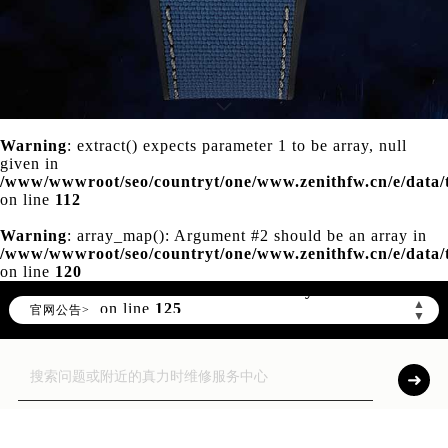
Warning
: extract() expects parameter 1 to be array, null
given in
/www/wwwroot/seo/countryt/one/www.zenithfw.cn/e/data/
on line
112
Warning
: array_map(): Argument #2 should be an array in
/www/wwwroot/seo/countryt/one/www.zenithfw.cn/e/data/
on line
120
▲
官网公告>
▼
Warning
: Invalid argument supplied for
foreach() in
/www/wwwroot/seo/countryt/one/www.zenithf
on line
125