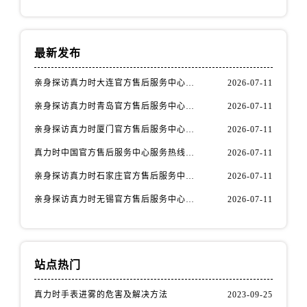
安徽省铜陵市铜官区石城大道真力时售后服务中心（需提前预约）
安徽省芜湖市镜湖区中山路步行街真力时售后服务中心（需提前预约）
安徽省宣城市宣州区叠嶂西路真力时售后服务中心（需提前预约）
最新发布
福建省龙岩市新罗区九一南路真力时售后服务中心（需提前预约）
福建省南平市建阳区人民西路真力时售后服务中心（需提前预约）
亲身探访真力时大连官方售后服务中心｜官方热线与门店地址（2026年7月最新）
2026-07-11
福建省宁德市蕉城区天湖东路真力时售后服务中心（需提前预约）
亲身探访真力时青岛官方售后服务中心｜热线与地址（2026年7月最新）
2026-07-11
福建省莆田市城厢区霞林街道荔华东大道真力时售后服务中心（需提前预约）
亲身探访真力时厦门官方售后服务中心｜官方电话和维修地址（2026年7月最新）
2026-07-11
福建省三明市三元区东乾二路真力时售后服务中心（需提前预约）
真力时中国官方售后服务中心服务热线及维修地址实地考察报告_多信源验证（2026年7月最新）
2026-07-11
福建省漳州市龙文区步港路真力时售后服务中心（需提前预约）
亲身探访真力时石家庄官方售后服务中心｜全新维修门店地址及电话（2026年7月最新）
2026-07-11
江苏省常州市新北区龙锦路1590号现代传媒中心5号楼10层1008室真力时售后服务中心（需提前预约）
江苏省淮安市清江浦区淮海北路真力时售后服务中心（需提前预约）
亲身探访真力时无锡官方售后服务中心｜全新地址及服务热线（2026年7月最新）
2026-07-11
江苏省连云港市海州区通灌北路真力时售后服务中心（需提前预约）
江苏省南京市秦淮区中山南路1号南京中心22层22-C1-C3室真力时售后服务中心（需提前预约）
江苏省宿迁市宿城区西湖路真力时售后服务中心（需提前预约）
站点热门
江苏省泰州市海陵区永定东路399号置地商务中心东塔（华润万象城）17层1706室真力时售后服务中心（需提前预约）
江苏省徐州市鼓楼区淮海东路29号苏宁广场IFC国际金融中心35层3508室真力时售后服务中心（需提前预约）
真力时手表进雾的危害及解决方法
2023-09-25