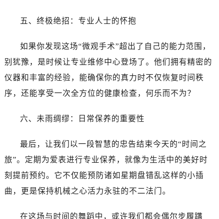
黑龙江省双鸭山市尖山区新兴大街真力时售后服务中心（需提前预约）
黑龙江省绥化市北林区新华街与康庄路交叉口真力时售后服务中心（需提前预约）
五、终极绝招：专业人士的怀抱
黑龙江省伊春市伊美区通河路真力时售后服务中心（需提前预约）
吉林省白城市洮北区明仁南街真力时售后服务中心（需提前预约）
如果你发现这场“微观手术”超出了自己的能力范围，
吉林省白山市浑江区浑江大街真力时售后服务中心（需提前预约）
别犹豫，是时候让专业维修中心登场了。他们拥有精密的
吉林省吉林市船营区河南街真力时售后服务中心（需提前预约）
仪器和丰富的经验，能确保你的真力时不仅恢复时间秩
吉林省辽源市龙山区人民大街真力时售后服务中心（需提前预约）
序，还能享受一次全方位的健康检查，何乐而不为？
吉林省梅河口市新华街道梅河大街真力时售后服务中心（需提前预约）
吉林省四平市铁东区紫气大路与南九经街交汇处真力时售后服务中心（需提前预约）
六、未雨绸缪：日常保养的重要性
吉林省松原市宁江区五环大街真力时售后服务中心（需提前预约）
吉林省通化市东昌区环通乡江南大街真力时售后服务中心（需提前预约）
最后，让我们以一段智慧的忠告结束今天的“时间之
吉林省延边市延吉市解放路真力时售后服务中心（需提前预约）
旅”。定期为爱表进行专业保养，就像为生活中的美好时
辽宁省鞍山市铁东区站前街真力时售后服务中心（需提前预约）
刻提前预约。它不仅能预防诸如星期盘错乱这样的小插
辽宁省本溪市平山区胜利路真力时售后服务中心（需提前预约）
曲，更是保持机械之心活力永驻的不二法门。
辽宁省朝阳市双塔区新华路真力时售后服务中心（需提前预约）
辽宁省丹东市振兴区七经街真力时售后服务中心（需提前预约）
在这场与时间的舞蹈中，或许我们都会偶尔步履蹒