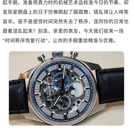
起手腕，准备用真力时的机械艺术品校准今日的节奏，却
济南市历下区经十路11111号华润中心写字楼（万象城）15层1508室（需提前预约）
广州市天河区天河路230号万菱汇国际中心写字楼A塔7层704室（需提前预约）
发现星期盘上的日子仿佛跳起了踢踏舞，错乱得让人啼笑
广州市越秀区环市东路371-375号世界贸易中心大厦南塔写字楼15层07室（需提前预约）
皆非。是不是感觉时间突然失去了秩序，连同你的日常也
深圳市罗湖区深南东路5001号华润大厦写字楼17层1701室（需提前预约）
跟着混乱起来？别急，亲爱的表友，今天我们就来一场
惠州市惠城区江北文昌一路7号华贸大厦写字楼1座30层05室（需提前预约）
“时间秩序恢复行动”，让你的手腕重拾精准与优雅。
厦门市思明区湖滨东路95号华润大厦写字楼B座11层1104室（需提前预约）
福州市鼓楼区五四路128-1号恒力城写字楼15层03室（需提前预约）
成都市锦江区人民东路6号SAC东原中心写字楼24层2406B室（需提前预约）
重庆市江北区观音桥步行街2号融恒时代广场写字楼9层902室（需提前预约）
长沙市芙蓉区定王台街道建湘路393号世茂环球金融中心写字楼（芙蓉广场）10层13室（需提前预约）
郑州市二七区铭功路10号华润大厦写字楼29层2905室（需提前预约）
太原市迎泽区解放路15号亨得利名表服务中心（品牌授权店）3层整层（需提前预约）
沈阳市沈河区中街路137号亨得利名表服务中心（品牌授权店）1层整层（需提前预约）
沈阳市沈河区中街路83号亨得利名表服务中心（品牌授权店）1层整层（需提前预约）
乌鲁木齐市天山区红山路26号时代广场（CCMALL）C座17层17-B（需提前预约）
温州市鹿城区锦绣路1067号置信广场10层1015室（需提前预约）