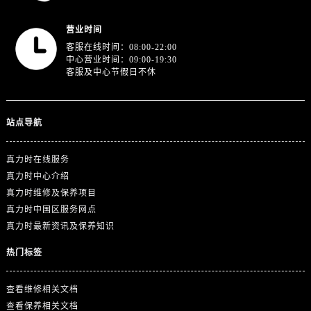
广东省广州市越秀区环市东路371-375号世界贸易中心大厦南塔15层1507室真力时售后服务中心（需提前预约）
广东省河源市源城区越王大道真力时售后服务中心（需提前预约）
营业时间
广东省惠州市惠城区江北文昌一路7号华贸大厦1座30层3005室真力时售后服务中心（需提前预约）
客服在线时间：08:00-22:00
中心营业时间：09:00-19:30
广东省江门市蓬江区广场西路真力时售后服务中心（需提前预约）
客服及中心节假日不休
广东省揭阳市榕城进贤门步行街真力时售后服务中心（需提前预约）
广东省茂名市电白区水东街道迎宾大道真力时售后服务中心（需提前预约）
广东省梅州市梅江区金燕大道真力时售后服务中心（需提前预约）
站点导航
广东省清远市清城区湖西路真力时售后服务中心（需提前预约）
真力时在线服务
广东省汕头市龙湖区长平路真力时售后服务中心（需提前预约）
真力时中心介绍
广东省汕尾市城区香洲街道园林社区翠园街真力时售后服务中心（需提前预约）
真力时维修及保养项目
广东省韶关市武江区芙蓉新区与老城中心交汇处真力时售后服务中心（需提前预约）
真力时中国区服务网点
广东省深圳市罗湖区深南东路5001号华润大厦17层1701室真力时售后服务中心（需提前预约）
真力时最新资讯及保养知识
广东省阳江市江城区东风一路真力时售后服务中心（需提前预约）
热门标签
广东省云浮市云城区金山路真力时售后服务中心（需提前预约）
广东省湛江市赤坎区观海北路真力时售后服务中心（需提前预约）
查看维修相关文档
广东省肇庆市端州区信安大道与砚都大道交汇处真力时售后服务中心（需提前预约）
查看保养相关文档