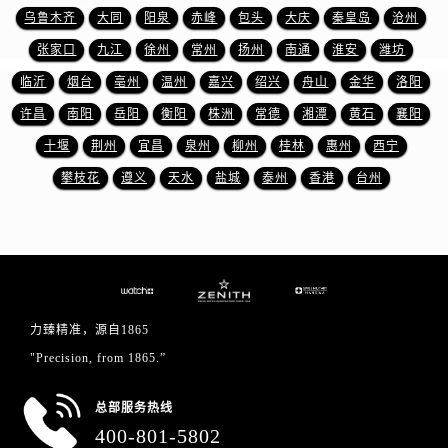
浙江省丽水市莲都区解放街真力时售后服务中心（需提前预约）
乌鲁木齐
大同
阳泉
赤峰
包头
大庆
秦皇岛
沧州
浙江省宁波市江北区大闸南路500号来福士广场办公楼20层2009室真力时售后服务中心（需提前预约）
张家口
九江
徐州
常州
扬州
南通
淮安
潍坊
浙江省衢州市柯城区上街真力时售后服务中心（需提前预约）
临沂
烟台
亳州
温州
嘉兴
绍兴
舟山
金华
洛阳
浙江省绍兴市越城区胜利东路379号世茂天际中心写字楼8层805室真力时售后服务中心（需提前预约）
许昌
南阳
岳阳
衡阳
株洲
常德
湘潭
黄石
襄阳
浙江省舟山市定海区解放东路真力时售后服务中心（需提前预约）
十堰
荆州
宜昌
泉州
柳州
桂林
惠州
西宁
澳门特别行政区大堂区议事亭前地（新马路）真力时售后服务中心（需提前预约）
澳门特别行政区风顺堂区南湾大马路真力时售后服务中心（需提前预约）
攀枝花
遵义
天水
盐城
泰州
香港
台州
澳门特别行政区花地玛堂区关闸广场真力时售后服务中心（需提前预约）
澳门特别行政区花王堂区大三巴商圈真力时售后服务中心（需提前预约）
澳门特别行政区嘉模堂区官也街真力时售后服务中心（需提前预约）
澳门省路氹城市金光大道真力时售后服务中心（需提前预约）
澳门特别行政区望德堂区塔石广场真力时售后服务中心（需提前预约）
力臻精准，源自1865
福建省福州市鼓楼区五四路128-1号恒力城写字楼15层03室真力时售后服务中心（需提前预约）
"Precision, from 1865.”
福建省厦门市思明区湖滨东路95号万象城华润大厦B座11层1104室真力时售后服务中心（需提前预约）
广东省潮州市潮安区新风路与潮汕路交汇处真力时售后服务中心（需提前预约）
总部服务热线
广东省广州市天河区天河路230号万菱汇国际中心A塔7层704室真力时售后服务中心（需提前预约）
400-801-5802