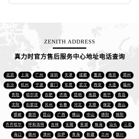
山东省济南市历下区经十路11111号华润中心写字楼（万象城）15层1508室真力时售后服务中心（需提前预约）
山东省济宁市任城区太白楼路真力时售后服务中心（需提前预约）
山东省莱芜市文化南路8号银座商城名表维修一楼名表维修真力时售后服务中心（需提前预约）
山东省临沂市兰山区解放路真力时售后服务中心（需提前预约）
山东省日照市东港区烟台路真力时售后服务中心（需提前预约）
ZENITH ADDRESS
山东省泰安市泰山区财源街道泰山大街真力时售后服务中心（需提前预约）
山东省威海市环翠区新威海路89号振华商厦一楼名表维修真力时售后服务中心（需提前预约）
真力时官方售后服务中心地址电话查询
山东省潍坊市奎文区东风东街真力时售后服务中心（需提前预约）
山东省枣庄市滕州市北辛路与善国路交叉口真力时售后服务中心（需提前预约）
北京
上海
广州
深圳
天津
成都
重庆
南京
郑州
山东省淄博市张店区金晶大道真力时售后服务中心（需提前预约）
长沙
杭州
宁波
厦门
东莞
武汉
西安
大连
福州
上海市黄浦区南京东路299号宏伊国际广场写字楼8层806室真力时售后服务中心（需提前预约）
贵阳
哈尔滨
合肥
济南
昆明
南昌
南宁
青岛
上海市徐汇区虹桥路3号港汇中心2座37层3705室真力时售后服务中心（需提前预约）
沈阳
石家庄
苏州
长春
河北
太原
保定
唐山
浙江省杭州市上城区钱江路1366号华润大厦A座5层503-5室真力时售后服务中心（需提前预约）
邯郸
廊坊
昆山
广西
佛山
中山
德阳
绵阳
浙江省湖州市吴兴区劳动路真力时售后服务中心（需提前预约）
浙江省嘉兴市南湖区广益路705号嘉兴世界贸易中心A座13层1304室真力时售后服务中心（需提前预约）
齐齐哈尔
呼和浩特
吉林
无锡
芜湖
珠海
汕头
三亚
浙江省金华市金东区东市南街777号金华万达广场4号楼22楼2209室真力时售后服务中心（需提前预约）
海口
赣州
漳州
拉萨
青海
新疆
兰州
银川