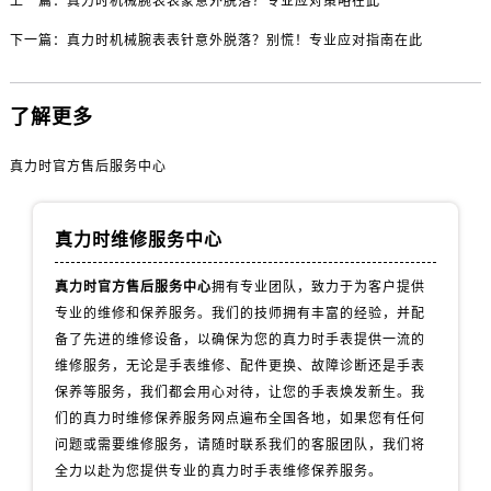
上一篇：
真力时机械腕表表蒙意外脱落？专业应对策略在此
山西省运城市盐湖区河东街真力时售后服务中心（需提前预约）
山西省长治市潞州区英雄中路真力时售后服务中心（需提前预约）
下一篇：
真力时机械腕表表针意外脱落？别慌！专业应对指南在此
山西省太原市迎泽区迎泽街道解放路15号亨得利名表维修授权店3楼真力时售后服务中心（需提前预约）
天津市和平区赤峰道136号天津国际金融中心26层2603室真力时售后服务中心（需提前预约）
了解更多
安徽省安庆市迎江区人民路真力时售后服务中心（需提前预约）
安徽省蚌埠市蚌山区淮河路真力时售后服务中心（需提前预约）
真力时官方售后服务中心
安徽省亳州市谯城区魏武大道真力时售后服务中心（需提前预约）
安徽省池州市贵池区长江路真力时售后服务中心（需提前预约）
真力时维修服务中心
安徽省滁州市琅琊区南谯北路真力时售后服务中心（需提前预约）
安徽省阜阳市颍州区颍州北路真力时售后服务中心（需提前预约）
真力时官方售后服务中心
拥有专业团队，致力于为客户提供
专业的维修和保养服务。我们的技师拥有丰富的经验，并配
安徽省淮北市相山区淮海路真力时售后服务中心（需提前预约）
备了先进的维修设备，以确保为您的真力时手表提供一流的
安徽省淮南市田家庵区国庆中路真力时售后服务中心（需提前预约）
维修服务，无论是手表维修、配件更换、故障诊断还是手表
安徽省黄山市屯溪区黄山西路真力时售后服务中心（需提前预约）
保养等服务，我们都会用心对待，让您的手表焕发新生。我
安徽省六安市金安区解放中路真力时售后服务中心（需提前预约）
们的真力时维修保养服务网点遍布全国各地，如果您有任何
安徽省马鞍山市雨山区湖南西路真力时售后服务中心（需提前预约）
问题或需要维修服务，请随时联系我们的客服团队，我们将
安徽省宿州市埇桥区人民中路真力时售后服务中心（需提前预约）
全力以赴为您提供专业的真力时手表维修保养服务。