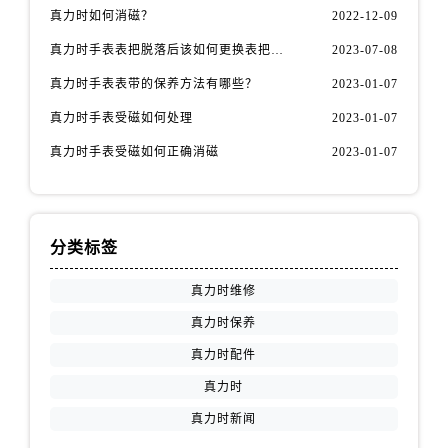
江苏省盐城市盐都区世纪大道5号盐城金融城写字楼1号楼16层1604室真力时售后服务中心（需提前预约）
真力时如何消磁？
2022-12-09
江苏省扬州市邗江区国展路29号星耀天地写字楼1号楼18层1803室真力时售后服务中心（需提前预约）
真力时手表表把脱落后该如何更换表把（表把脱落原因）
2023-07-08
江苏省镇江市京口区中山东路真力时售后服务中心（需提前预约）
真力时手表表带的保养方法有哪些？
2023-01-07
江西省抚州市临川区赣东大道真力时售后服务中心（需提前预约）
真力时手表受磁如何处理
2023-01-07
江西省赣州市章贡区文清路真力时售后服务中心（需提前预约）
江西省吉安市吉州区井冈山大道真力时售后服务中心（需提前预约）
真力时手表受磁如何正确消磁
2023-01-07
江西省景德镇市珠山区珠山中路真力时售后服务中心（需提前预约）
江西省九江市浔阳区浔阳路真力时售后服务中心（需提前预约）
江西省南昌市红谷滩新区红谷中大道998号绿地双子塔（中央广场）A1座办公楼14层1407室真力时售后服务中心（需提前预约）
分类标签
江西省萍乡市安源区萍安北大道与康庄路交叉口真力时售后服务中心（需提前预约）
江西省上饶市信州区滨江西路真力时售后服务中心（需提前预约）
真力时维修
江西省新余市渝水区北湖西路真力时售后服务中心（需提前预约）
真力时保养
江西省宜春市袁州区中山中路真力时售后服务中心（需提前预约）
真力时配件
江西省鹰潭市月湖区胜利东路真力时售后服务中心（需提前预约）
真力时
山东省德州市德城区东风中路真力时售后服务中心（需提前预约）
真力时新闻
山东省东营市东营区济南路真力时售后服务中心（需提前预约）