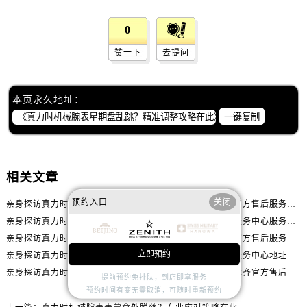
内蒙古自治区赤峰市红山区哈达街真力时售后服务中心（需提前预约）
内蒙古自治区鄂尔多斯市东胜区伊金霍洛街真力时售后服务中心（需提前预约）
0
内蒙古自治区呼伦贝尔市海拉尔区中央街真力时售后服务中心（需提前预约）
赞一下
去提问
内蒙古自治区通辽市科尔沁区明仁大街真力时售后服务中心（需提前预约）
内蒙古自治区乌海市海勃湾区人民南路真力时售后服务中心（需提前预约）
本页永久地址：
内蒙古自治区乌兰察布市集宁区恩和大街真力时售后服务中心（需提前预约）
一键复制
内蒙古自治区锡林郭勒盟市锡林浩特市光明街与额尔敦路交叉口真力时售后服务中心（需提前预约）
内蒙古自治区兴安盟市乌兰浩特市兴安大街真力时售后服务中心（需提前预约）
山西省大同市平城区迎宾街真力时售后服务中心（需提前预约）
相关文章
山西省晋城市城区黄华街真力时售后服务中心（需提前预约）
山西省晋中市榆次区顺城街真力时售后服务中心（需提前预约）
预约入口
关闭
亲身探访真力时大连官方售后服务中心｜官方热线与门店地址（2026年7月最新）
亲身探访真力时青岛官方售后服务中心｜热线与地址（2026年7月最新）
山西省临汾市尧都区解放路真力时售后服务中心（需提前预约）
亲身探访真力时厦门官方售后服务中心｜官方电话和维修地址（2026年7月最新）
真力时中国官方售后服务中心服务热线及维修地址实地考察报告_多信源验证（2026年7月最新）
山西省吕梁市离石区永宁中路与建设街交叉口真力时售后服务中心（需提前预约）
亲身探访真力时石家庄官方售后服务中心｜全新维修门店地址及电话（2026年7月最新）
亲身探访真力时无锡官方售后服务中心｜全新地址及服务热线（2026年7月最新）
立即预约
山西省朔州市朔城区怡西路与鄯阳西街交汇处真力时售后服务中心（需提前预约）
亲身探访真力时长春官方售后服务中心｜网点地址及官方热线（2026年7月最新）
真力时中国官方售后服务中心地址及客服服务电话实地考察报告多信源验证（2026年7月最新）
亲身探访真力时合肥官方售后服务中心｜服务热线及具体地址（2026年7月最新）
亲身探访真力时乌鲁木齐官方售后服务中心｜全新维修门店地址及电话（2026年7月最新）
山西省忻州市忻府区和平东街与七一南路交叉口真力时售后服务中心（需提前预约）
提前预约免排队，到店即享服务
预约时间有变无需取消，可随时重新预约
山西省阳泉市郊区平阳东街与新城大道交叉口真力时售后服务中心（需提前预约）