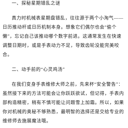
哈尔滨市道里区友谊西路600号富力中心T2座写字楼29层03室（需提前预约）
一、探秘星期错乱之谜
大连市中山区人民路15号国际金融大厦7层G室（需提前预约）
真力时机械表星期盘错乱，往往源于两个小淘气——
佛山市禅城区季华五路57号万科金融中心C座12层1205室（需提前预约）
东莞市东城街道鸿福东路1号民盈国贸中心T1写字楼9层907室（需提前预约）
日历推动杆或日历机制本身。想象它们偶尔也会“偷个
无锡市梁溪区人民中路139号恒隆广场写字楼1座11层1104室（需提前预约）
懒”，忘记自己该推动哪个数字前进。这通常发生在快速
南通市崇川区工农路57号圆融广场写字楼16层1603室（需提前预约）
调整日期时，或是手表动力不足，导致齿轮没能完美咬
苏州市苏州工业园区星港街199号苏州中心办公楼C座22层08室（需提前预约）
合。
武汉市江汉区解放大道686号世界贸易大厦38层09室（需提前预约）
南宁市青秀区金湖路59号地王大厦12楼1224室（需提前预约）
二、动手前的“心灵鸡汤”
合肥市蜀山区潜山路111号万象城华润大厦B座12楼03室（需提前预约）
泉州市丰泽区宝洲路729号浦西万达中心写字楼A座7楼709室（需提前预约）
在我们变身手表维修大师之前，先来杯“安全警告”：
青岛市南区山东路6号华润大厦B座22层04室（需提前预约）
虽然接下来的方法可能会让你跃跃欲试，但记得，手表内
烟台市芝罘区胜利路139号万达金融中心A座907室（需提前预约）
部构造精密，稍有不慎可能让问题雪上加霜。所以，如果
长春市朝阳区西安大路727号中银大厦A座(旺进大厦)18层09室（需提前预约）
你对机械的奥秘不够熟悉，最明智的选择还是交给专业的
贵阳市南明区都司高架桥路33号亨特国际金融中心14楼14D（需提前预约）
维修师去施展魔法哦。
昆明市盘龙区北京路928号同德昆明广场写字楼10层06室（需提前预约）