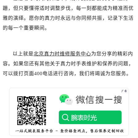
辽宁省抚顺市新抚区东一路真力时售后服务中心（需提前预约）
跚，但只要懂得适时调整步伐，每一刻都能成为精准而优
辽宁省阜新市海州区解放大街真力时售后服务中心（需提前预约）
雅的演绎。愿你的真力时永远与你同频共振，记录下生活
辽宁省葫芦岛市连山区中央路真力时售后服务中心（需提前预约）
的每一个重要瞬间。
辽宁省锦州市古塔区中央大街真力时售后服务中心（需提前预约）
辽宁省辽阳市白塔区新运大街真力时售后服务中心（需提前预约）
辽宁省盘锦市兴隆台区石油大街真力时售后服务中心（需提前预约）
以上就是
北京真力时维修服务中心
为您分享的精彩内
辽宁省铁岭市银州区南马路真力时售后服务中心（需提前预约）
辽宁省营口市站前区市府路与渤海大街交叉口真力时售后服务中心（需提前预约）
容。如果您还有其他关于真力时手表维护和保养的问题，
辽宁省沈阳市沈河区中街路137号亨得利名表维修授权店1楼真力时售后服务中心（需提前预约）
可以拨打页面400电话进行咨询，我们将竭诚为您服务。
辽宁省沈阳市沈河区中街路83号亨得利名表维修授权店1楼真力时售后服务中心（需提前预约）
北京市朝阳区建国门外大街甲6号华熙国际中心D座11层1102室真力时售后服务中心（需提前预约）
北京市东城区东长安街1号王府井东方广场W3座6层602室真力时售后服务中心（需提前预约）
河北省保定市竞秀区朝阳北大街北国先天下真力时售后服务中心（需提前预约）
内蒙古自治区阿拉善盟市左旗土尔扈特大街真力时售后服务中心（需提前预约）
内蒙古自治区巴彦淖尔市临河区新华街真力时售后服务中心（需提前预约）
内蒙古自治区包头市青山区幸福路甲3号王府井百货名表维修真力时售后服务中心（需提前预约）