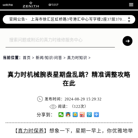
北京市朝阳区建国门外大街甲6号华熙国际中心写字楼D座11层1102室（需提前预约）

天津市和平区赤峰道136号天津国际金融中心写字楼26层2603室（需提前预约）
▲
官网公告>
上海市徐汇区虹桥路3号港汇中心写字楼2座37层3705室（需提前预约）
▼
上海市黄浦区南京东路299号宏伊国际广场写字楼8层806室（需提前预约）
南京市秦淮区中山南路1号（新街口）南京中心写字楼22层C1-1室（需提前预约）
常州市新北区龙锦路1590号现代传媒中心写字楼5号楼10层1008室（需提前预约）
徐州市鼓楼区淮海东路29号苏宁广场IFC国际金融中心写字楼35层3508室（需提前预约）
当前位置：
首页
>
新闻/知识/问答
>
真力时知识
>
扬州市邗江区国展路29号星耀天地写字楼1号楼18层1803室（需提前预约）
盐城市盐都区世纪大道5号盐城金融城写字楼1号楼16层1604室（需提前预约）
真力时机械腕表星期盘乱跳？精准调整攻略
泰州市海陵区永定东路399号置地商务中心东塔写字楼（华润万象城）17层1706室（需提前预约）
在此
宁波市江北区大闸南路500号来福士广场办公楼20层2009室（需提前预约）
杭州市上城区钱江路1366号华润大厦写字楼A座5层503-5室（需提前预约）
发布时间：2024-08-29 15:29:32
金华市金东区东市南街777号金华万达广场写字楼4号楼22层2209室（需提前预约）
阅读：（
122次）
绍兴市越城区胜利东路379号世茂天际中心写字楼8层805室（需提前预约）
分享到：
嘉兴市南湖区广益路705号嘉兴世界贸易中心写字楼A座13层1304室（需提前预约）
【
真力时保养
】想象一下，星期一早上，你优雅地举
南昌市红谷滩新区红谷中大道998号绿地双子塔（中央广场）A1座办公楼14层07室（需提前预约）