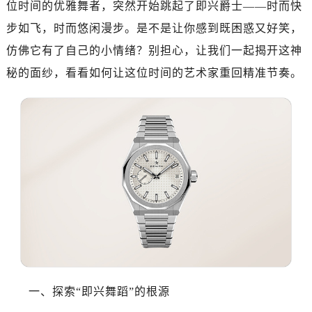
位时间的优雅舞者，突然开始跳起了即兴爵士——时而快
杭州市上城区钱江路1366号华润大厦写字楼A座5层503-5室（需提前预约）
金华市金东区东市南街777号金华万达广场写字楼4号楼22层2209室（需提前预约）
步如飞，时而悠闲漫步。是不是让你感到既困惑又好笑，
绍兴市越城区胜利东路379号世茂天际中心写字楼8层805室（需提前预约）
仿佛它有了自己的小情绪？别担心，让我们一起揭开这神
嘉兴市南湖区广益路705号嘉兴世界贸易中心写字楼A座13层1304室（需提前预约）
秘的面纱，看看如何让这位时间的艺术家重回精准节奏。
南昌市红谷滩新区红谷中大道998号绿地双子塔（中央广场）A1座办公楼14层07室（需提前预约）
济南市历下区经十路11111号华润中心写字楼（万象城）15层1508室（需提前预约）
广州市天河区天河路230号万菱汇国际中心写字楼A塔7层704室（需提前预约）
广州市越秀区环市东路371-375号世界贸易中心大厦南塔写字楼15层07室（需提前预约）
深圳市罗湖区深南东路5001号华润大厦写字楼17层1701室（需提前预约）
惠州市惠城区江北文昌一路7号华贸大厦写字楼1座30层05室（需提前预约）
厦门市思明区湖滨东路95号华润大厦写字楼B座11层1104室（需提前预约）
福州市鼓楼区五四路128-1号恒力城写字楼15层03室（需提前预约）
成都市锦江区人民东路6号SAC东原中心写字楼24层2406B室（需提前预约）
重庆市江北区观音桥步行街2号融恒时代广场写字楼9层902室（需提前预约）
长沙市芙蓉区定王台街道建湘路393号世茂环球金融中心写字楼（芙蓉广场）10层13室（需提前预约）
一、探索“即兴舞蹈”的根源
郑州市二七区铭功路10号华润大厦写字楼29层2905室（需提前预约）