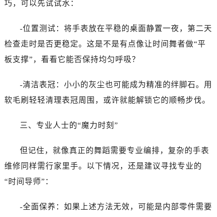
巧，可以先试试水：
青岛市南区山东路6号华润大厦B座22层04室（需提前预约）
烟台市芝罘区胜利路139号万达金融中心A座907室（需提前预约）
-位置测试：将手表放在平稳的桌面静置一夜，第二天
长春市朝阳区西安大路727号中银大厦A座(旺进大厦)18层09室（需提前预约）
检查走时是否更稳定。这是不是有点像让时间舞者做“平
贵阳市南明区都司高架桥路33号亨特国际金融中心14楼14D（需提前预约）
昆明市盘龙区北京路928号同德昆明广场写字楼10层06室（需提前预约）
板支撑”，看看它能否保持均匀呼吸？
石家庄市长安区中山东路39号勒泰中心写字楼B座13层07室（需提前预约）
-清洁表冠：小小的灰尘也可能成为精准的绊脚石。用
西安市碑林区南关正街88号华侨城长安国际中心E座6楼10室（需提前预约）
海口市龙华区金贸东路5号海口华润大厦B座17层1707室（需提前预约）
软毛刷轻轻清理表冠周围，或许就能解锁它的顺畅步伐。
唐山市路南区新华东道100号万达广场写字楼A座10层1002室（需提前预约）
三、专业人士的“魔力时刻”
台州市椒江区东海大道1800号腾达中心东1幢20楼2002室（需提前预约）
内蒙古自治区呼和浩特市玉泉区大学西街70号华润万象城写字楼（鄂尔多斯大厦）23层2326室（需提前预约）
但记住，就像真正的舞蹈需要专业编排，复杂的手表
甘肃省兰州市七里河区西津西路16号兰州中心写字楼21层2102室（需提前预约）
维修同样需行家里手。以下情况，还是建议寻找专业的
重庆市解放碑渝中区民权路28号英利国际金融中心写字楼20层01室（需提前预约）
黑龙江省大庆市萨尔图区会战大街真力时售后服务中心（需提前预约）
“时间导师”：
黑龙江省鹤岗市向阳区红军路真力时售后服务中心（需提前预约）
-全面保养：如果上述方法无效，可能是内部零件需要
黑龙江省黑河市爱辉区中央街真力时售后服务中心（需提前预约）