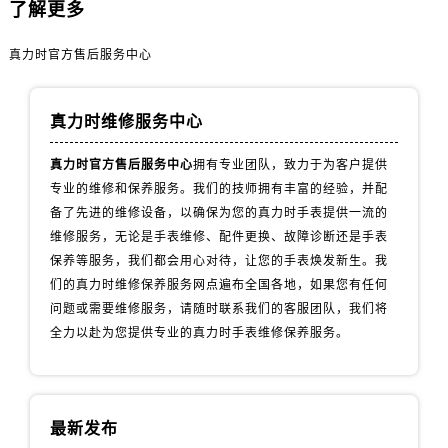
山西省临汾市尧都区解放路真力时售后服务中心（需提前预约）
了解更多
山西省吕梁市离石区永宁中路与建设街交叉口真力时售后服务中心（需提前预约）
真力时官方售后服务中心
山西省朔州市朔城区怡西路与鄯阳西街交汇处真力时售后服务中心（需提前预约）
山西省忻州市忻府区和平东街与七一南路交叉口真力时售后服务中心（需提前预约）
山西省阳泉市郊区平阳东街与新城大道交叉口真力时售后服务中心（需提前预约）
真力时维修服务中心
山西省运城市盐湖区河东街真力时售后服务中心（需提前预约）
真力时官方售后服务中心
拥有专业团队，致力于为客户提供
山西省长治市潞州区英雄中路真力时售后服务中心（需提前预约）
专业的维修和保养服务。我们的技师拥有丰富的经验，并配
山西省太原市迎泽区迎泽街道解放路15号亨得利名表维修授权店3楼真力时售后服务中心（需提前预约）
备了先进的维修设备，以确保为您的真力时手表提供一流的
天津市和平区赤峰道136号天津国际金融中心26层2603室真力时售后服务中心（需提前预约）
维修服务，无论是手表维修、配件更换、故障诊断还是手表
安徽省安庆市迎江区人民路真力时售后服务中心（需提前预约）
保养等服务，我们都会用心对待，让您的手表焕发新生。我
们的真力时维修保养服务网点遍布全国各地，如果您有任何
安徽省蚌埠市蚌山区淮河路真力时售后服务中心（需提前预约）
问题或需要维修服务，请随时联系我们的客服团队，我们将
安徽省亳州市谯城区魏武大道真力时售后服务中心（需提前预约）
全力以赴为您提供专业的真力时手表维修保养服务。
安徽省池州市贵池区长江路真力时售后服务中心（需提前预约）
安徽省滁州市琅琊区南谯北路真力时售后服务中心（需提前预约）
安徽省阜阳市颍州区颍州北路真力时售后服务中心（需提前预约）
安徽省淮北市相山区淮海路真力时售后服务中心（需提前预约）
最新发布