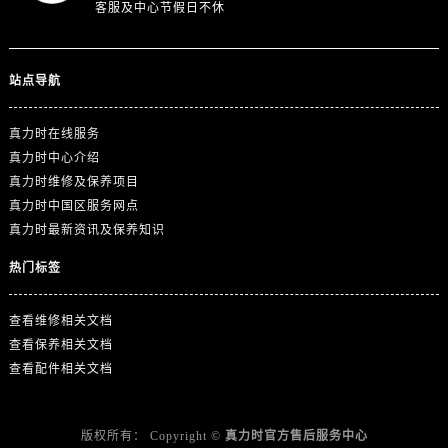
澳门特别行政区望德堂区塔石广场真力时售后服务中心（需提前预约）
客服及中心节假日不休
福建省福州市鼓楼区五四路128-1号恒力城写字楼15层03室真力时售后服务中心（需提前预约）
福建省厦门市思明区湖滨东路95号万象城华润大厦B座11层1104室真力时售后服务中心（需提前预约）
站点导航
广东省潮州市潮安区新风路与潮汕路交汇处真力时售后服务中心（需提前预约）
广东省广州市天河区天河路230号万菱汇国际中心A塔7层704室真力时售后服务中心（需提前预约）
真力时在线服务
广东省广州市越秀区环市东路371-375号世界贸易中心大厦南塔15层1507室真力时售后服务中心（需提前预约）
真力时中心介绍
广东省河源市源城区越王大道真力时售后服务中心（需提前预约）
真力时维修及保养项目
广东省惠州市惠城区江北文昌一路7号华贸大厦1座30层3005室真力时售后服务中心（需提前预约）
真力时中国区服务网点
真力时最新资讯及保养知识
广东省江门市蓬江区广场西路真力时售后服务中心（需提前预约）
广东省揭阳市榕城进贤门步行街真力时售后服务中心（需提前预约）
热门标签
广东省茂名市电白区水东街道迎宾大道真力时售后服务中心（需提前预约）
广东省梅州市梅江区金燕大道真力时售后服务中心（需提前预约）
查看维修相关文档
广东省清远市清城区湖西路真力时售后服务中心（需提前预约）
查看保养相关文档
查看配件相关文档
广东省汕头市龙湖区长平路真力时售后服务中心（需提前预约）
广东省汕尾市城区香洲街道园林社区翠园街真力时售后服务中心（需提前预约）
广东省韶关市武江区芙蓉新区与老城中心交汇处真力时售后服务中心（需提前预约）
版权所有：
Copyright ©
真力时官方售后服务中心