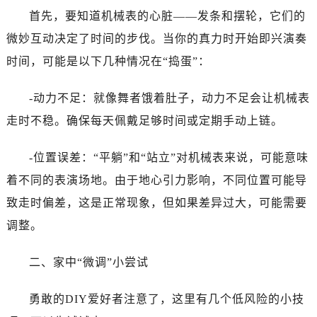
太原市迎泽区解放路15号亨得利名表服务中心（品牌授权店）3层整层（需提前预约）
首先，要知道机械表的心脏——发条和摆轮，它们的
沈阳市沈河区中街路137号亨得利名表服务中心（品牌授权店）1层整层（需提前预约）
微妙互动决定了时间的步伐。当你的真力时开始即兴演奏
沈阳市沈河区中街路83号亨得利名表服务中心（品牌授权店）1层整层（需提前预约）
时间，可能是以下几种情况在“捣蛋”：
乌鲁木齐市天山区红山路26号时代广场（CCMALL）C座17层17-B（需提前预约）
温州市鹿城区锦绣路1067号置信广场10层1015室（需提前预约）
-动力不足：就像舞者饿着肚子，动力不足会让机械表
哈尔滨市道里区友谊西路600号富力中心T2座写字楼29层03室（需提前预约）
走时不稳。确保每天佩戴足够时间或定期手动上链。
大连市中山区人民路15号国际金融大厦7层G室（需提前预约）
佛山市禅城区季华五路57号万科金融中心C座12层1205室（需提前预约）
-位置误差：“平躺”和“站立”对机械表来说，可能意味
东莞市东城街道鸿福东路1号民盈国贸中心T1写字楼9层907室（需提前预约）
着不同的表演场地。由于地心引力影响，不同位置可能导
无锡市梁溪区人民中路139号恒隆广场写字楼1座11层1104室（需提前预约）
致走时偏差，这是正常现象，但如果差异过大，可能需要
南通市崇川区工农路57号圆融广场写字楼16层1603室（需提前预约）
苏州市苏州工业园区星港街199号苏州中心办公楼C座22层08室（需提前预约）
调整。
武汉市江汉区解放大道686号世界贸易大厦38层09室（需提前预约）
二、家中“微调”小尝试
南宁市青秀区金湖路59号地王大厦12楼1224室（需提前预约）
合肥市蜀山区潜山路111号万象城华润大厦B座12楼03室（需提前预约）
勇敢的DIY爱好者注意了，这里有几个低风险的小技
泉州市丰泽区宝洲路729号浦西万达中心写字楼A座7楼709室（需提前预约）