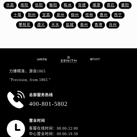
上海市徐汇区虹桥路3号港汇中心2座37层3705室真力时售后服务中心（需提前预约）
许昌
南阳
岳阳
衡阳
株洲
常德
湘潭
黄石
襄阳
浙江省杭州市上城区钱江路1366号华润大厦A座5层503-5室真力时售后服务中心（需提前预约）
十堰
荆州
宜昌
泉州
柳州
桂林
惠州
西宁
浙江省湖州市吴兴区劳动路真力时售后服务中心（需提前预约）
攀枝花
遵义
天水
盐城
泰州
香港
台州
浙江省嘉兴市南湖区广益路705号嘉兴世界贸易中心A座13层1304室真力时售后服务中心（需提前预约）
浙江省金华市金东区东市南街777号金华万达广场4号楼22楼2209室真力时售后服务中心（需提前预约）
浙江省丽水市莲都区解放街真力时售后服务中心（需提前预约）
浙江省宁波市江北区大闸南路500号来福士广场办公楼20层2009室真力时售后服务中心（需提前预约）
浙江省衢州市柯城区上街真力时售后服务中心（需提前预约）
浙江省绍兴市越城区胜利东路379号世茂天际中心写字楼8层805室真力时售后服务中心（需提前预约）
力臻精准，源自1865
浙江省舟山市定海区解放东路真力时售后服务中心（需提前预约）
"Precision, from 1865.”
澳门特别行政区大堂区议事亭前地（新马路）真力时售后服务中心（需提前预约）
总部服务热线
澳门特别行政区风顺堂区南湾大马路真力时售后服务中心（需提前预约）
400-801-5802
澳门特别行政区花地玛堂区关闸广场真力时售后服务中心（需提前预约）
澳门特别行政区花王堂区大三巴商圈真力时售后服务中心（需提前预约）
营业时间
澳门特别行政区嘉模堂区官也街真力时售后服务中心（需提前预约）
客服在线时间：08:00-22:00
澳门省路氹城市金光大道真力时售后服务中心（需提前预约）
中心营业时间：09:00-19:30