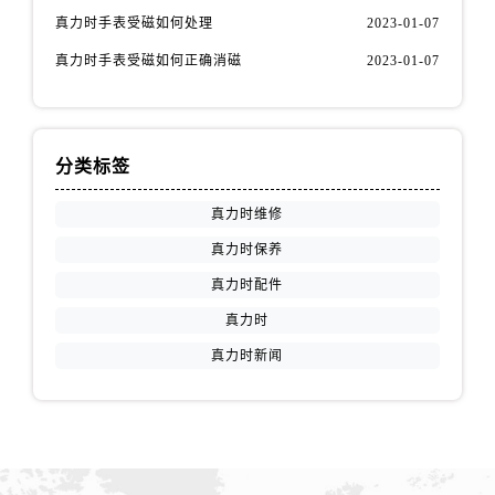
江苏省连云港市海州区通灌北路真力时售后服务中心（需提前预约）
真力时手表受磁如何处理
2023-01-07
江苏省南京市秦淮区中山南路1号南京中心22层22-C1-C3室真力时售后服务中心（需提前预约）
真力时手表受磁如何正确消磁
2023-01-07
江苏省宿迁市宿城区西湖路真力时售后服务中心（需提前预约）
江苏省泰州市海陵区永定东路399号置地商务中心东塔（华润万象城）17层1706室真力时售后服务中心（需提前预约）
江苏省徐州市鼓楼区淮海东路29号苏宁广场IFC国际金融中心35层3508室真力时售后服务中心（需提前预约）
江苏省盐城市盐都区世纪大道5号盐城金融城写字楼1号楼16层1604室真力时售后服务中心（需提前预约）
分类标签
江苏省扬州市邗江区国展路29号星耀天地写字楼1号楼18层1803室真力时售后服务中心（需提前预约）
真力时维修
江苏省镇江市京口区中山东路真力时售后服务中心（需提前预约）
真力时保养
江西省抚州市临川区赣东大道真力时售后服务中心（需提前预约）
真力时配件
江西省赣州市章贡区文清路真力时售后服务中心（需提前预约）
江西省吉安市吉州区井冈山大道真力时售后服务中心（需提前预约）
真力时
江西省景德镇市珠山区珠山中路真力时售后服务中心（需提前预约）
真力时新闻
江西省九江市浔阳区浔阳路真力时售后服务中心（需提前预约）
江西省南昌市红谷滩新区红谷中大道998号绿地双子塔（中央广场）A1座办公楼14层1407室真力时售后服务中心（需提前预约）
江西省萍乡市安源区萍安北大道与康庄路交叉口真力时售后服务中心（需提前预约）
江西省上饶市信州区滨江西路真力时售后服务中心（需提前预约）