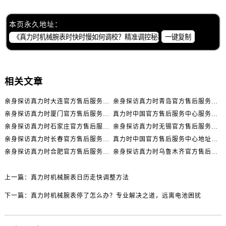
北京市东城区东长安街1号王府井东方广场W3座6层602室真力时售后服务中心（需提前预约）
河北省保定市竞秀区朝阳北大街北国先天下真力时售后服务中心（需提前预约）
本页永久地址：
内蒙古自治区阿拉善盟市左旗土尔扈特大街真力时售后服务中心（需提前预约）
一键复制
内蒙古自治区巴彦淖尔市临河区新华街真力时售后服务中心（需提前预约）
内蒙古自治区包头市青山区幸福路甲3号王府井百货名表维修真力时售后服务中心（需提前预约）
内蒙古自治区赤峰市红山区哈达街真力时售后服务中心（需提前预约）
相关文章
内蒙古自治区鄂尔多斯市东胜区伊金霍洛街真力时售后服务中心（需提前预约）
亲身探访真力时大连官方售后服务中心｜官方热线与门店地址（2026年7月最新）
亲身探访真力时青岛官方售后服务中心｜热线与地址（2026年7月最新）
内蒙古自治区呼伦贝尔市海拉尔区中央街真力时售后服务中心（需提前预约）
亲身探访真力时厦门官方售后服务中心｜官方电话和维修地址（2026年7月最新）
真力时中国官方售后服务中心服务热线及维修地址实地考察报告_多信源验证（2026年7月最新）
内蒙古自治区通辽市科尔沁区明仁大街真力时售后服务中心（需提前预约）
亲身探访真力时石家庄官方售后服务中心｜全新维修门店地址及电话（2026年7月最新）
亲身探访真力时无锡官方售后服务中心｜全新地址及服务热线（2026年7月最新）
内蒙古自治区乌海市海勃湾区人民南路真力时售后服务中心（需提前预约）
亲身探访真力时长春官方售后服务中心｜网点地址及官方热线（2026年7月最新）
真力时中国官方售后服务中心地址及客服服务电话实地考察报告多信源验证（2026年7月最新）
内蒙古自治区乌兰察布市集宁区恩和大街真力时售后服务中心（需提前预约）
亲身探访真力时合肥官方售后服务中心｜服务热线及具体地址（2026年7月最新）
亲身探访真力时乌鲁木齐官方售后服务中心｜全新维修门店地址及电话（2026年7月最新）
内蒙古自治区锡林郭勒盟市锡林浩特市光明街与额尔敦路交叉口真力时售后服务中心（需提前预约）
内蒙古自治区兴安盟市乌兰浩特市兴安大街真力时售后服务中心（需提前预约）
上一篇：
真力时机械腕表日历走快调整方法
山西省大同市平城区迎宾街真力时售后服务中心（需提前预约）
下一篇：
真力时机械腕表停了怎么办？专业解决之道，远离电池困扰
山西省晋城市城区黄华街真力时售后服务中心（需提前预约）
山西省晋中市榆次区顺城街真力时售后服务中心（需提前预约）