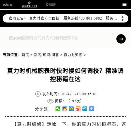
2026年7月真力时中国区售后服务网络优化升级公告

2026年7月真力时全国官方售后客户服务热线：400-801-5802
▲
官网公告>
真力时官方全国统一服务热线400-801-5802，服务覆盖中国大陆、香港、澳门、台湾全部区域（非大陆需加拨“+86”）
▼
2026年7月真力时售后服务中心最新网点地址：
北京市东城区东长安街1号东方广场写字楼W3座6层602室（需提前预约）
北京市朝阳区建国门外大街甲6号华熙国际中心写字楼D座11层1102室（需提前预约）
天津市和平区赤峰道136号天津国际金融中心写字楼26层2603室（需提前预约）
当前位置：
首页
>
新闻/知识/问答
>
真力时知识
>
上海市徐汇区虹桥路3号港汇中心写字楼2座37层3705室（需提前预约）
上海市黄浦区南京东路299号宏伊国际广场写字楼8层806室（需提前预约）
真力时机械腕表时快时慢如何调校？精准调
南京市秦淮区中山南路1号（新街口）南京中心写字楼22层C1-1室（需提前预约）
控秘籍在这
常州市新北区龙锦路1590号现代传媒中心写字楼5号楼10层1008室（需提前预约）
徐州市鼓楼区淮海东路29号苏宁广场IFC国际金融中心写字楼35层3508室（需提前预约）
发布时间：2024-11-16 09:32:10
扬州市邗江区国展路29号星耀天地写字楼1号楼18层1803室（需提前预约）
阅读：（
197次）
盐城市盐都区世纪大道5号盐城金融城写字楼1号楼16层1604室（需提前预约）
分享到：
泰州市海陵区永定东路399号置地商务中心东塔写字楼（华润万象城）17层1706室（需提前预约）
【
真力时维修
】想象一下，你的真力时机械腕表，这
宁波市江北区大闸南路500号来福士广场办公楼20层2009室（需提前预约）