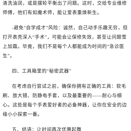
黑龙江省鸡西市鸡冠区红军路真力时售后服务中心（需提前预约）
清洗油润，或是摆轮平衡出了问题。这时，交给专业维修
黑龙江省佳木斯市向阳区长安路真力时售后服务中心（需提前预约）
师傅，他们有如魔术师，能让爱表重焕新生。
黑龙江省牡丹江市东安区太平路真力时售后服务中心（需提前预约）
黑龙江省七台河市桃山区大同街真力时售后服务中心（需提前预约）
-避免“自学成才”风险：诚然，自己动手乐趣无穷，但
黑龙江省齐齐哈尔市龙沙区龙华路真力时售后服务中心（需提前预约）
打开表壳深入“手术”，可能会让保修失效，甚至让问题雪
黑龙江省双鸭山市尖山区新兴大街真力时售后服务中心（需提前预约）
上加霜。毕竟，我们不是每个人都能成为时间的“急诊医
黑龙江省绥化市北林区新华街与康庄路交叉口真力时售后服务中心（需提前预约）
生”。
黑龙江省伊春市伊美区通河路真力时售后服务中心（需提前预约）
吉林省白城市洮北区明仁南街真力时售后服务中心（需提前预约）
四、工具箱里的“秘密武器”
吉林省白山市浑江区浑江大街真力时售后服务中心（需提前预约）
吉林省吉林市船营区河南街真力时售后服务中心（需提前预约）
在考虑自行尝试之前，确保你拥有正确的工具：软毛
吉林省辽源市龙山区人民大街真力时售后服务中心（需提前预约）
刷、放大镜、防静电手套，以及最重要的——耐心与细
吉林省梅河口市新华街道梅河大街真力时售后服务中心（需提前预约）
心。这些是每个手表爱好者的必备神器，让你在安全的边
吉林省四平市铁东区紫气大路与南九经街交汇处真力时售后服务中心（需提前预约）
缘小小探索一番。
吉林省松原市宁江区五环大街真力时售后服务中心（需提前预约）
吉林省通化市东昌区环通乡江南大街真力时售后服务中心（需提前预约）
五、结语：让时间再次优雅起舞