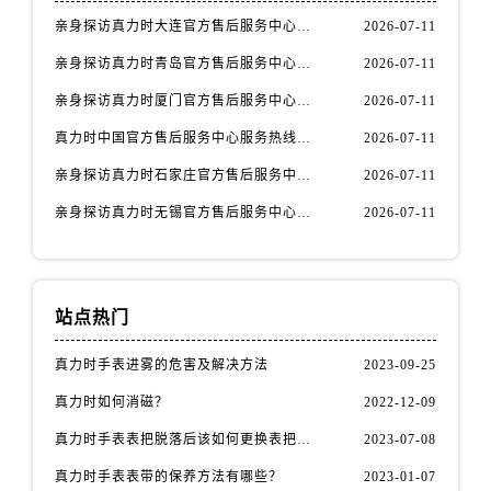
安徽省淮南市田家庵区国庆中路真力时售后服务中心（需提前预约）
亲身探访真力时大连官方售后服务中心｜官方热线与门店地址（2026年7月最新）
2026-07-11
安徽省黄山市屯溪区黄山西路真力时售后服务中心（需提前预约）
亲身探访真力时青岛官方售后服务中心｜热线与地址（2026年7月最新）
2026-07-11
安徽省六安市金安区解放中路真力时售后服务中心（需提前预约）
安徽省马鞍山市雨山区湖南西路真力时售后服务中心（需提前预约）
亲身探访真力时厦门官方售后服务中心｜官方电话和维修地址（2026年7月最新）
2026-07-11
安徽省宿州市埇桥区人民中路真力时售后服务中心（需提前预约）
真力时中国官方售后服务中心服务热线及维修地址实地考察报告_多信源验证（2026年7月最新）
2026-07-11
安徽省铜陵市铜官区石城大道真力时售后服务中心（需提前预约）
亲身探访真力时石家庄官方售后服务中心｜全新维修门店地址及电话（2026年7月最新）
2026-07-11
安徽省芜湖市镜湖区中山路步行街真力时售后服务中心（需提前预约）
亲身探访真力时无锡官方售后服务中心｜全新地址及服务热线（2026年7月最新）
2026-07-11
安徽省宣城市宣州区叠嶂西路真力时售后服务中心（需提前预约）
福建省龙岩市新罗区九一南路真力时售后服务中心（需提前预约）
福建省南平市建阳区人民西路真力时售后服务中心（需提前预约）
福建省宁德市蕉城区天湖东路真力时售后服务中心（需提前预约）
站点热门
福建省莆田市城厢区霞林街道荔华东大道真力时售后服务中心（需提前预约）
真力时手表进雾的危害及解决方法
2023-09-25
福建省三明市三元区东乾二路真力时售后服务中心（需提前预约）
真力时如何消磁？
2022-12-09
福建省漳州市龙文区步港路真力时售后服务中心（需提前预约）
江苏省常州市新北区龙锦路1590号现代传媒中心5号楼10层1008室真力时售后服务中心（需提前预约）
真力时手表表把脱落后该如何更换表把（表把脱落原因）
2023-07-08
江苏省淮安市清江浦区淮海北路真力时售后服务中心（需提前预约）
真力时手表表带的保养方法有哪些？
2023-01-07