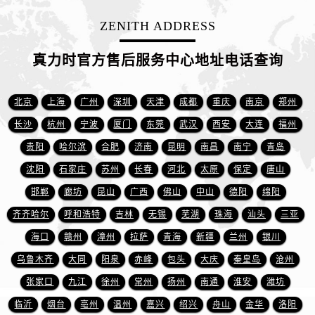
江西省新余市渝水区北湖西路真力时售后服务中心（需提前预约）
ZENITH ADDRESS
江西省宜春市袁州区中山中路真力时售后服务中心（需提前预约）
江西省鹰潭市月湖区胜利东路真力时售后服务中心（需提前预约）
真力时官方售后服务中心地址电话查询
山东省德州市德城区东风中路真力时售后服务中心（需提前预约）
山东省东营市东营区济南路真力时售后服务中心（需提前预约）
北京
上海
广州
深圳
天津
成都
重庆
南京
郑州
山东省济南市历下区经十路11111号华润中心写字楼（万象城）15层1508室真力时售后服务中心（需提前预约）
山东省济宁市任城区太白楼路真力时售后服务中心（需提前预约）
长沙
杭州
宁波
厦门
东莞
武汉
西安
大连
福州
山东省莱芜市文化南路8号银座商城名表维修一楼名表维修真力时售后服务中心（需提前预约）
贵阳
哈尔滨
合肥
济南
昆明
南昌
南宁
青岛
山东省临沂市兰山区解放路真力时售后服务中心（需提前预约）
沈阳
石家庄
苏州
长春
河北
太原
保定
唐山
山东省日照市东港区烟台路真力时售后服务中心（需提前预约）
邯郸
廊坊
昆山
广西
佛山
中山
德阳
绵阳
山东省泰安市泰山区财源街道泰山大街真力时售后服务中心（需提前预约）
齐齐哈尔
呼和浩特
吉林
无锡
芜湖
珠海
汕头
三亚
山东省威海市环翠区新威海路89号振华商厦一楼名表维修真力时售后服务中心（需提前预约）
海口
赣州
漳州
拉萨
青海
新疆
兰州
银川
山东省潍坊市奎文区东风东街真力时售后服务中心（需提前预约）
乌鲁木齐
大同
阳泉
赤峰
包头
大庆
秦皇岛
沧州
山东省枣庄市滕州市北辛路与善国路交叉口真力时售后服务中心（需提前预约）
山东省淄博市张店区金晶大道真力时售后服务中心（需提前预约）
张家口
九江
徐州
常州
扬州
南通
淮安
潍坊
上海市黄浦区南京东路299号宏伊国际广场写字楼8层806室真力时售后服务中心（需提前预约）
临沂
烟台
亳州
温州
嘉兴
绍兴
舟山
金华
洛阳