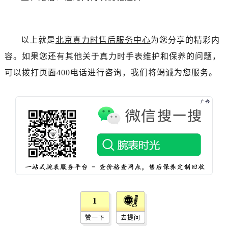
吉林省延边市延吉市解放路真力时售后服务中心（需提前预约）
辽宁省鞍山市铁东区站前街真力时售后服务中心（需提前预约）
辽宁省本溪市平山区胜利路真力时售后服务中心（需提前预约）
以上就是
北京真力时售后服务中心
为您分享的精彩内
辽宁省朝阳市双塔区新华路真力时售后服务中心（需提前预约）
容。如果您还有其他关于真力时手表维护和保养的问题，
辽宁省丹东市振兴区七经街真力时售后服务中心（需提前预约）
可以拨打页面400电话进行咨询，我们将竭诚为您服务。
辽宁省抚顺市新抚区东一路真力时售后服务中心（需提前预约）
辽宁省阜新市海州区解放大街真力时售后服务中心（需提前预约）
辽宁省葫芦岛市连山区中央路真力时售后服务中心（需提前预约）
辽宁省锦州市古塔区中央大街真力时售后服务中心（需提前预约）
辽宁省辽阳市白塔区新运大街真力时售后服务中心（需提前预约）
辽宁省盘锦市兴隆台区石油大街真力时售后服务中心（需提前预约）
辽宁省铁岭市银州区南马路真力时售后服务中心（需提前预约）
辽宁省营口市站前区市府路与渤海大街交叉口真力时售后服务中心（需提前预约）
辽宁省沈阳市沈河区中街路137号亨得利名表维修授权店1楼真力时售后服务中心（需提前预约）
1
辽宁省沈阳市沈河区中街路83号亨得利名表维修授权店1楼真力时售后服务中心（需提前预约）
北京市朝阳区建国门外大街甲6号华熙国际中心D座11层1102室真力时售后服务中心（需提前预约）
赞一下
去提问