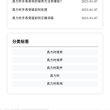
真力时手表表带的保养方法有哪些？
2023-01-07
江苏省盐城市盐都区世纪大道5号盐城金融城写字楼1号楼16层1604室真力时售后服务中心（需提前预约）
江苏省扬州市邗江区国展路29号星耀天地写字楼1号楼18层1803室真力时售后服务中心（需提前预约）
真力时手表受磁如何处理
2023-01-07
江苏省镇江市京口区中山东路真力时售后服务中心（需提前预约）
真力时手表受磁如何正确消磁
2023-01-07
江西省抚州市临川区赣东大道真力时售后服务中心（需提前预约）
江西省赣州市章贡区文清路真力时售后服务中心（需提前预约）
江西省吉安市吉州区井冈山大道真力时售后服务中心（需提前预约）
分类标签
江西省景德镇市珠山区珠山中路真力时售后服务中心（需提前预约）
江西省九江市浔阳区浔阳路真力时售后服务中心（需提前预约）
真力时维修
江西省南昌市红谷滩新区红谷中大道998号绿地双子塔（中央广场）A1座办公楼14层1407室真力时售后服务中心（需提前预约）
真力时保养
江西省萍乡市安源区萍安北大道与康庄路交叉口真力时售后服务中心（需提前预约）
真力时配件
江西省上饶市信州区滨江西路真力时售后服务中心（需提前预约）
真力时
江西省新余市渝水区北湖西路真力时售后服务中心（需提前预约）
真力时新闻
江西省宜春市袁州区中山中路真力时售后服务中心（需提前预约）
江西省鹰潭市月湖区胜利东路真力时售后服务中心（需提前预约）
山东省德州市德城区东风中路真力时售后服务中心（需提前预约）
山东省东营市东营区济南路真力时售后服务中心（需提前预约）