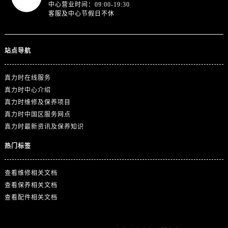
广东省广州市越秀区环市东路371-375号世界贸易中心大厦南塔15层1507室真力时售后服务中心（需提前预约）
中心营业时间：09:00-19:30
客服及中心节假日不休
广东省河源市源城区越王大道真力时售后服务中心（需提前预约）
广东省惠州市惠城区江北文昌一路7号华贸大厦1座30层3005室真力时售后服务中心（需提前预约）
广东省江门市蓬江区广场西路真力时售后服务中心（需提前预约）
站点导航
广东省揭阳市榕城进贤门步行街真力时售后服务中心（需提前预约）
广东省茂名市电白区水东街道迎宾大道真力时售后服务中心（需提前预约）
真力时在线服务
广东省梅州市梅江区金燕大道真力时售后服务中心（需提前预约）
真力时中心介绍
真力时维修及保养项目
广东省清远市清城区湖西路真力时售后服务中心（需提前预约）
真力时中国区服务网点
广东省汕头市龙湖区长平路真力时售后服务中心（需提前预约）
真力时最新资讯及保养知识
广东省汕尾市城区香洲街道园林社区翠园街真力时售后服务中心（需提前预约）
广东省韶关市武江区芙蓉新区与老城中心交汇处真力时售后服务中心（需提前预约）
热门标签
广东省深圳市罗湖区深南东路5001号华润大厦17层1701室真力时售后服务中心（需提前预约）
查看维修相关文档
广东省阳江市江城区东风一路真力时售后服务中心（需提前预约）
查看保养相关文档
广东省云浮市云城区金山路真力时售后服务中心（需提前预约）
查看配件相关文档
广东省湛江市赤坎区观海北路真力时售后服务中心（需提前预约）
广东省肇庆市端州区信安大道与砚都大道交汇处真力时售后服务中心（需提前预约）