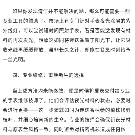
石家庄市长安区中山东路39号勒泰中心写字楼B座13层07室（需提前预约）
西安市碑林区南关正街88号华侨城长安国际中心E座6楼10室（需提前预约）
如果你发现清洁并不能解决问题，那么可能需要一些
海口市龙华区金贸东路5号海口华润大厦B座17层1707室（需提前预约）
专业工具的辅助了。市场上有专门针对手表夜光涂层的紫
唐山市路南区新华东道100号万达广场写字楼A座10层1002室（需提前预约）
外线灯，可以尝试短时间照射手表，看是否能激发现有材
台州市椒江区东海大道1800号腾达中心东1幢20楼2002室（需提前预约）
料的再次发光。想象这如同将迷迭香置于阳光下，让它吸
内蒙古自治区呼和浩特市玉泉区大学西街70号华润万象城写字楼（鄂尔多斯大厦）23层2326室（需提前预约）
收光线再缓缓释放，虽非长久之计，却能在紧急时刻给予
甘肃省兰州市七里河区西津西路16号兰州中心写字楼21层2102室（需提前预约）
一丝光明。
重庆市解放碑渝中区民权路28号英利国际金融中心写字楼20层01室（需提前预约）
黑龙江省大庆市萨尔图区会战大街真力时售后服务中心（需提前预约）
四、专业维修：重焕新生的选择
黑龙江省鹤岗市向阳区红军路真力时售后服务中心（需提前预约）
黑龙江省黑河市爱辉区中央街真力时售后服务中心（需提前预约）
当上述方法均未能奏效，便是时候将爱表交付给专业
黑龙江省鸡西市鸡冠区红军路真力时售后服务中心（需提前预约）
的手表维修技师了。他们会评估夜光材料的状态，必要时
黑龙江省佳木斯市向阳区长安路真力时售后服务中心（需提前预约）
会进行更换——这一步骤就如同为迷迭香枯萎的植株修剪
黑龙江省牡丹江市东安区太平路真力时售后服务中心（需提前预约）
枝叶，并细心培育新的生命。专业的技师会确保新夜光材
黑龙江省七台河市桃山区大同街真力时售后服务中心（需提前预约）
黑龙江省齐齐哈尔市龙沙区龙华路真力时售后服务中心（需提前预约）
料与原表盘风格一致，同时避免对精密机芯造成任何伤