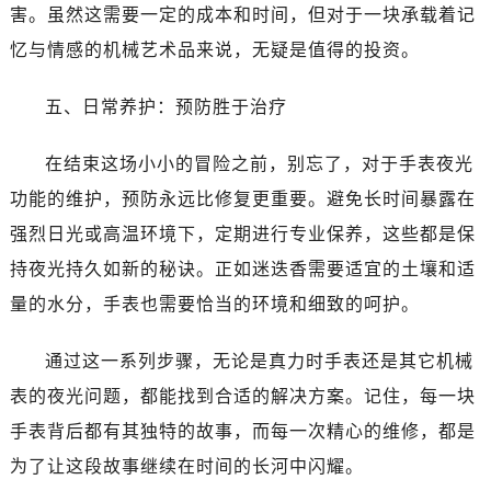
黑龙江省双鸭山市尖山区新兴大街真力时售后服务中心（需提前预约）
害。虽然这需要一定的成本和时间，但对于一块承载着记
黑龙江省绥化市北林区新华街与康庄路交叉口真力时售后服务中心（需提前预约）
忆与情感的机械艺术品来说，无疑是值得的投资。
黑龙江省伊春市伊美区通河路真力时售后服务中心（需提前预约）
吉林省白城市洮北区明仁南街真力时售后服务中心（需提前预约）
五、日常养护：预防胜于治疗
吉林省白山市浑江区浑江大街真力时售后服务中心（需提前预约）
吉林省吉林市船营区河南街真力时售后服务中心（需提前预约）
在结束这场小小的冒险之前，别忘了，对于手表夜光
吉林省辽源市龙山区人民大街真力时售后服务中心（需提前预约）
功能的维护，预防永远比修复更重要。避免长时间暴露在
吉林省梅河口市新华街道梅河大街真力时售后服务中心（需提前预约）
强烈日光或高温环境下，定期进行专业保养，这些都是保
吉林省四平市铁东区紫气大路与南九经街交汇处真力时售后服务中心（需提前预约）
持夜光持久如新的秘诀。正如迷迭香需要适宜的土壤和适
吉林省松原市宁江区五环大街真力时售后服务中心（需提前预约）
量的水分，手表也需要恰当的环境和细致的呵护。
吉林省通化市东昌区环通乡江南大街真力时售后服务中心（需提前预约）
吉林省延边市延吉市解放路真力时售后服务中心（需提前预约）
通过这一系列步骤，无论是真力时手表还是其它机械
辽宁省鞍山市铁东区站前街真力时售后服务中心（需提前预约）
表的夜光问题，都能找到合适的解决方案。记住，每一块
辽宁省本溪市平山区胜利路真力时售后服务中心（需提前预约）
手表背后都有其独特的故事，而每一次精心的维修，都是
辽宁省朝阳市双塔区新华路真力时售后服务中心（需提前预约）
为了让这段故事继续在时间的长河中闪耀。
辽宁省丹东市振兴区七经街真力时售后服务中心（需提前预约）