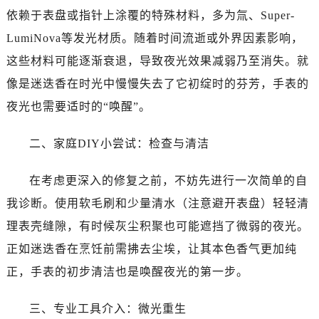
哈尔滨市道里区友谊西路600号富力中心T2座写字楼29层03室（需提前预约）
依赖于表盘或指针上涂覆的特殊材料，多为氚、Super-
大连市中山区人民路15号国际金融大厦7层G室（需提前预约）
LumiNova等发光材质。随着时间流逝或外界因素影响，
佛山市禅城区季华五路57号万科金融中心C座12层1205室（需提前预约）
这些材料可能逐渐衰退，导致夜光效果减弱乃至消失。就
东莞市东城街道鸿福东路1号民盈国贸中心T1写字楼9层907室（需提前预约）
像是迷迭香在时光中慢慢失去了它初绽时的芬芳，手表的
无锡市梁溪区人民中路139号恒隆广场写字楼1座11层1104室（需提前预约）
南通市崇川区工农路57号圆融广场写字楼16层1603室（需提前预约）
夜光也需要适时的“唤醒”。
苏州市苏州工业园区星港街199号苏州中心办公楼C座22层08室（需提前预约）
二、家庭DIY小尝试：检查与清洁
武汉市江汉区解放大道686号世界贸易大厦38层09室（需提前预约）
南宁市青秀区金湖路59号地王大厦12楼1224室（需提前预约）
在考虑更深入的修复之前，不妨先进行一次简单的自
合肥市蜀山区潜山路111号万象城华润大厦B座12楼03室（需提前预约）
我诊断。使用软毛刷和少量清水（注意避开表盘）轻轻清
泉州市丰泽区宝洲路729号浦西万达中心写字楼A座7楼709室（需提前预约）
青岛市南区山东路6号华润大厦B座22层04室（需提前预约）
理表壳缝隙，有时候灰尘积聚也可能遮挡了微弱的夜光。
烟台市芝罘区胜利路139号万达金融中心A座907室（需提前预约）
正如迷迭香在烹饪前需拂去尘埃，让其本色香气更加纯
长春市朝阳区西安大路727号中银大厦A座(旺进大厦)18层09室（需提前预约）
正，手表的初步清洁也是唤醒夜光的第一步。
贵阳市南明区都司高架桥路33号亨特国际金融中心14楼14D（需提前预约）
昆明市盘龙区北京路928号同德昆明广场写字楼10层06室（需提前预约）
三、专业工具介入：微光重生