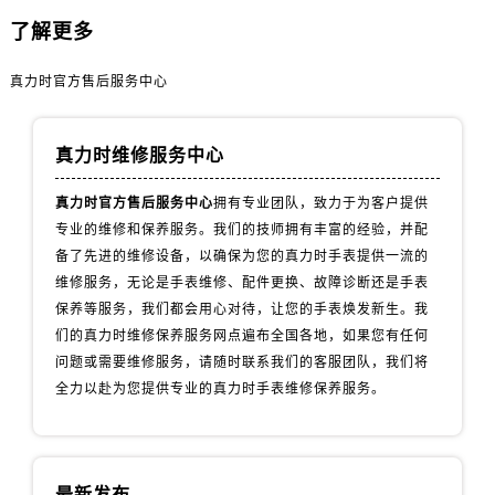
山西省运城市盐湖区河东街真力时售后服务中心（需提前预约）
了解更多
山西省长治市潞州区英雄中路真力时售后服务中心（需提前预约）
山西省太原市迎泽区迎泽街道解放路15号亨得利名表维修授权店3楼真力时售后服务中心（需提前预约）
真力时官方售后服务中心
天津市和平区赤峰道136号天津国际金融中心26层2603室真力时售后服务中心（需提前预约）
安徽省安庆市迎江区人民路真力时售后服务中心（需提前预约）
真力时维修服务中心
安徽省蚌埠市蚌山区淮河路真力时售后服务中心（需提前预约）
安徽省亳州市谯城区魏武大道真力时售后服务中心（需提前预约）
真力时官方售后服务中心
拥有专业团队，致力于为客户提供
安徽省池州市贵池区长江路真力时售后服务中心（需提前预约）
专业的维修和保养服务。我们的技师拥有丰富的经验，并配
安徽省滁州市琅琊区南谯北路真力时售后服务中心（需提前预约）
备了先进的维修设备，以确保为您的真力时手表提供一流的
维修服务，无论是手表维修、配件更换、故障诊断还是手表
安徽省阜阳市颍州区颍州北路真力时售后服务中心（需提前预约）
保养等服务，我们都会用心对待，让您的手表焕发新生。我
安徽省淮北市相山区淮海路真力时售后服务中心（需提前预约）
们的真力时维修保养服务网点遍布全国各地，如果您有任何
安徽省淮南市田家庵区国庆中路真力时售后服务中心（需提前预约）
问题或需要维修服务，请随时联系我们的客服团队，我们将
安徽省黄山市屯溪区黄山西路真力时售后服务中心（需提前预约）
全力以赴为您提供专业的真力时手表维修保养服务。
安徽省六安市金安区解放中路真力时售后服务中心（需提前预约）
安徽省马鞍山市雨山区湖南西路真力时售后服务中心（需提前预约）
安徽省宿州市埇桥区人民中路真力时售后服务中心（需提前预约）
最新发布