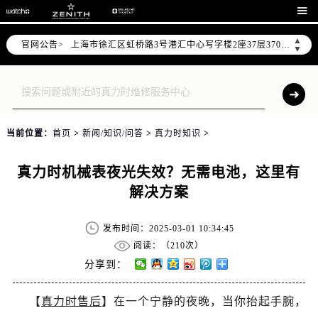
北京市朝阳区建国门外大街甲6号华熙国际中心写字楼D座11层1102室（需提前预约）

天津市和平区赤峰道136号天津国际金融中心写字楼26层2603室（需提前预约）
▲
官网公告>
上海市徐汇区虹桥路3号港汇中心写字楼2座37层3705室（需提前预约）
▼
上海市黄浦区南京东路299号宏伊国际广场写字楼8层806室（需提前预约）
南京市秦淮区中山南路1号（新街口）南京中心写字楼22层C1-1室（需提前预约）
常州市新北区龙锦路1590号现代传媒中心写字楼5号楼10层1008室（需提前预约）
徐州市鼓楼区淮海东路29号苏宁广场IFC国际金融中心写字楼35层3508室（需提前预约）
当前位置：
首页
>
新闻/知识/问答
>
真力时知识
>
扬州市邗江区国展路29号星耀天地写字楼1号楼18层1803室（需提前预约）
盐城市盐都区世纪大道5号盐城金融城写字楼1号楼16层1604室（需提前预约）
真力时机械表夜光失效？无需电池，这里有
泰州市海陵区永定东路399号置地商务中心东塔写字楼（华润万象城）17层1706室（需提前预约）
解决方案
宁波市江北区大闸南路500号来福士广场办公楼20层2009室（需提前预约）
杭州市上城区钱江路1366号华润大厦写字楼A座5层503-5室（需提前预约）
发布时间：2025-03-01 10:34:45
金华市金东区东市南街777号金华万达广场写字楼4号楼22层2209室（需提前预约）
阅读：（
210次）
绍兴市越城区胜利东路379号世茂天际中心写字楼8层805室（需提前预约）
分享到：
嘉兴市南湖区广益路705号嘉兴世界贸易中心写字楼A座13层1304室（需提前预约）
【
真力时售后
】在一个宁静的夜晚，当你抬起手腕，
南昌市红谷滩新区红谷中大道998号绿地双子塔（中央广场）A1座办公楼14层07室（需提前预约）