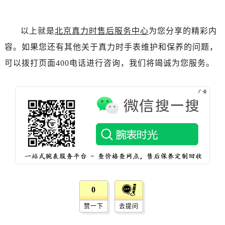
辽宁省抚顺市新抚区东一路真力时售后服务中心（需提前预约）
辽宁省阜新市海州区解放大街真力时售后服务中心（需提前预约）
以上就是
北京真力时售后服务中心
为您分享的精彩内
辽宁省葫芦岛市连山区中央路真力时售后服务中心（需提前预约）
辽宁省锦州市古塔区中央大街真力时售后服务中心（需提前预约）
容。如果您还有其他关于真力时手表维护和保养的问题，
辽宁省辽阳市白塔区新运大街真力时售后服务中心（需提前预约）
可以拨打页面400电话进行咨询，我们将竭诚为您服务。
辽宁省盘锦市兴隆台区石油大街真力时售后服务中心（需提前预约）
辽宁省铁岭市银州区南马路真力时售后服务中心（需提前预约）
辽宁省营口市站前区市府路与渤海大街交叉口真力时售后服务中心（需提前预约）
辽宁省沈阳市沈河区中街路137号亨得利名表维修授权店1楼真力时售后服务中心（需提前预约）
辽宁省沈阳市沈河区中街路83号亨得利名表维修授权店1楼真力时售后服务中心（需提前预约）
北京市朝阳区建国门外大街甲6号华熙国际中心D座11层1102室真力时售后服务中心（需提前预约）
北京市东城区东长安街1号王府井东方广场W3座6层602室真力时售后服务中心（需提前预约）
河北省保定市竞秀区朝阳北大街北国先天下真力时售后服务中心（需提前预约）
内蒙古自治区阿拉善盟市左旗土尔扈特大街真力时售后服务中心（需提前预约）
0
内蒙古自治区巴彦淖尔市临河区新华街真力时售后服务中心（需提前预约）
赞一下
去提问
内蒙古自治区包头市青山区幸福路甲3号王府井百货名表维修真力时售后服务中心（需提前预约）