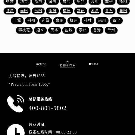
临沂
烟台
亳州
温州
嘉兴
绍兴
舟山
金华
洛阳
浙江省丽水市莲都区解放街真力时售后服务中心（需提前预约）
浙江省宁波市江北区大闸南路500号来福士广场办公楼20层2009室真力时售后服务中心（需提前预约）
许昌
南阳
岳阳
衡阳
株洲
常德
湘潭
黄石
襄阳
浙江省衢州市柯城区上街真力时售后服务中心（需提前预约）
十堰
荆州
宜昌
泉州
柳州
桂林
惠州
西宁
浙江省绍兴市越城区胜利东路379号世茂天际中心写字楼8层805室真力时售后服务中心（需提前预约）
攀枝花
遵义
天水
盐城
泰州
香港
台州
浙江省舟山市定海区解放东路真力时售后服务中心（需提前预约）
澳门特别行政区大堂区议事亭前地（新马路）真力时售后服务中心（需提前预约）
澳门特别行政区风顺堂区南湾大马路真力时售后服务中心（需提前预约）
澳门特别行政区花地玛堂区关闸广场真力时售后服务中心（需提前预约）
澳门特别行政区花王堂区大三巴商圈真力时售后服务中心（需提前预约）
力臻精准，源自1865
澳门特别行政区嘉模堂区官也街真力时售后服务中心（需提前预约）
"Precision, from 1865.”
澳门省路氹城市金光大道真力时售后服务中心（需提前预约）
澳门特别行政区望德堂区塔石广场真力时售后服务中心（需提前预约）
总部服务热线
福建省福州市鼓楼区五四路128-1号恒力城写字楼15层03室真力时售后服务中心（需提前预约）
400-801-5802
福建省厦门市思明区湖滨东路95号万象城华润大厦B座11层1104室真力时售后服务中心（需提前预约）
广东省潮州市潮安区新风路与潮汕路交汇处真力时售后服务中心（需提前预约）
营业时间
广东省广州市天河区天河路230号万菱汇国际中心A塔7层704室真力时售后服务中心（需提前预约）
客服在线时间：08:00-22:00