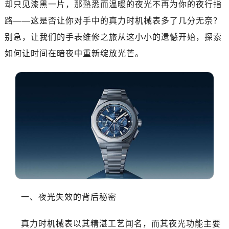
却只见漆黑一片，那熟悉而温暖的夜光不再为你的夜行指
济南市历下区经十路11111号华润中心写字楼（万象城）15层1508室（需提前预约）
广州市天河区天河路230号万菱汇国际中心写字楼A塔7层704室（需提前预约）
路——这是否让你对手中的真力时机械表多了几分无奈？
广州市越秀区环市东路371-375号世界贸易中心大厦南塔写字楼15层07室（需提前预约）
别急，让我们的手表维修之旅从这小小的遗憾开始，探索
深圳市罗湖区深南东路5001号华润大厦写字楼17层1701室（需提前预约）
如何让时间在暗夜中重新绽放光芒。
惠州市惠城区江北文昌一路7号华贸大厦写字楼1座30层05室（需提前预约）
厦门市思明区湖滨东路95号华润大厦写字楼B座11层1104室（需提前预约）
福州市鼓楼区五四路128-1号恒力城写字楼15层03室（需提前预约）
成都市锦江区人民东路6号SAC东原中心写字楼24层2406B室（需提前预约）
重庆市江北区观音桥步行街2号融恒时代广场写字楼9层902室（需提前预约）
长沙市芙蓉区定王台街道建湘路393号世茂环球金融中心写字楼（芙蓉广场）10层13室（需提前预约）
郑州市二七区铭功路10号华润大厦写字楼29层2905室（需提前预约）
太原市迎泽区解放路15号亨得利名表服务中心（品牌授权店）3层整层（需提前预约）
沈阳市沈河区中街路137号亨得利名表服务中心（品牌授权店）1层整层（需提前预约）
沈阳市沈河区中街路83号亨得利名表服务中心（品牌授权店）1层整层（需提前预约）
一、夜光失效的背后秘密
乌鲁木齐市天山区红山路26号时代广场（CCMALL）C座17层17-B（需提前预约）
温州市鹿城区锦绣路1067号置信广场10层1015室（需提前预约）
真力时机械表以其精湛工艺闻名，而其夜光功能主要