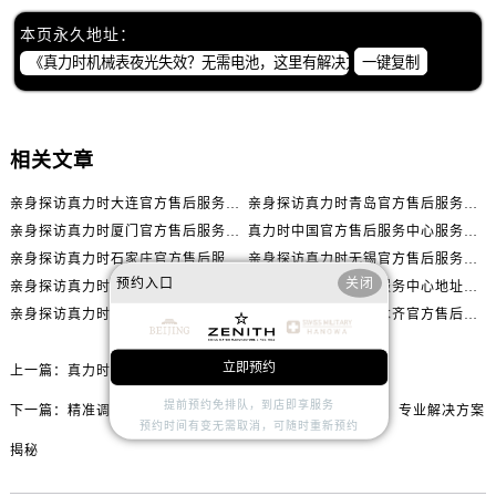
内蒙古自治区赤峰市红山区哈达街真力时售后服务中心（需提前预约）
本页永久地址：
内蒙古自治区鄂尔多斯市东胜区伊金霍洛街真力时售后服务中心（需提前预约）
一键复制
内蒙古自治区呼伦贝尔市海拉尔区中央街真力时售后服务中心（需提前预约）
内蒙古自治区通辽市科尔沁区明仁大街真力时售后服务中心（需提前预约）
内蒙古自治区乌海市海勃湾区人民南路真力时售后服务中心（需提前预约）
相关文章
内蒙古自治区乌兰察布市集宁区恩和大街真力时售后服务中心（需提前预约）
内蒙古自治区锡林郭勒盟市锡林浩特市光明街与额尔敦路交叉口真力时售后服务中心（需提前预约）
亲身探访真力时大连官方售后服务中心｜官方热线与门店地址（2026年7月最新）
亲身探访真力时青岛官方售后服务中心｜热线与地址（2026年7月最新）
内蒙古自治区兴安盟市乌兰浩特市兴安大街真力时售后服务中心（需提前预约）
亲身探访真力时厦门官方售后服务中心｜官方电话和维修地址（2026年7月最新）
真力时中国官方售后服务中心服务热线及维修地址实地考察报告_多信源验证（2026年7月最新）
山西省大同市平城区迎宾街真力时售后服务中心（需提前预约）
亲身探访真力时石家庄官方售后服务中心｜全新维修门店地址及电话（2026年7月最新）
亲身探访真力时无锡官方售后服务中心｜全新地址及服务热线（2026年7月最新）
预约入口
关闭
山西省晋城市城区黄华街真力时售后服务中心（需提前预约）
亲身探访真力时长春官方售后服务中心｜网点地址及官方热线（2026年7月最新）
真力时中国官方售后服务中心地址及客服服务电话实地考察报告多信源验证（2026年7月最新）
亲身探访真力时合肥官方售后服务中心｜服务热线及具体地址（2026年7月最新）
亲身探访真力时乌鲁木齐官方售后服务中心｜全新维修门店地址及电话（2026年7月最新）
山西省晋中市榆次区顺城街真力时售后服务中心（需提前预约）
山西省临汾市尧都区解放路真力时售后服务中心（需提前预约）
立即预约
上一篇：
真力时机械表表冠意外脱落？专业应对指南在此
山西省吕梁市离石区永宁中路与建设街交叉口真力时售后服务中心（需提前预约）
提前预约免排队，到店即享服务
山西省朔州市朔城区怡西路与鄯阳西街交汇处真力时售后服务中心（需提前预约）
下一篇：
精准调校，掌控时间：真力时机械表星期走快难题，专业解决方案
预约时间有变无需取消，可随时重新预约
山西省忻州市忻府区和平东街与七一南路交叉口真力时售后服务中心（需提前预约）
揭秘
山西省阳泉市郊区平阳东街与新城大道交叉口真力时售后服务中心（需提前预约）