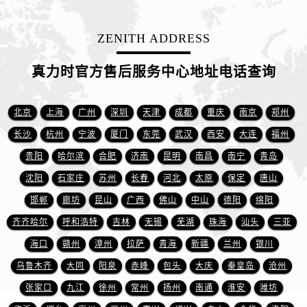
山东省济南市历下区经十路11111号华润中心写字楼（万象城）15层1508室真力时售后服务中心（需提前预约）
山东省济宁市任城区太白楼路真力时售后服务中心（需提前预约）
ZENITH ADDRESS
山东省莱芜市文化南路8号银座商城名表维修一楼名表维修真力时售后服务中心（需提前预约）
山东省临沂市兰山区解放路真力时售后服务中心（需提前预约）
真力时官方售后服务中心地址电话查询
山东省日照市东港区烟台路真力时售后服务中心（需提前预约）
山东省泰安市泰山区财源街道泰山大街真力时售后服务中心（需提前预约）
北京
上海
广州
深圳
天津
成都
重庆
南京
郑州
山东省威海市环翠区新威海路89号振华商厦一楼名表维修真力时售后服务中心（需提前预约）
长沙
杭州
宁波
厦门
东莞
武汉
西安
大连
福州
山东省潍坊市奎文区东风东街真力时售后服务中心（需提前预约）
贵阳
哈尔滨
合肥
济南
昆明
南昌
南宁
青岛
山东省枣庄市滕州市北辛路与善国路交叉口真力时售后服务中心（需提前预约）
山东省淄博市张店区金晶大道真力时售后服务中心（需提前预约）
沈阳
石家庄
苏州
长春
河北
太原
保定
唐山
上海市黄浦区南京东路299号宏伊国际广场写字楼8层806室真力时售后服务中心（需提前预约）
邯郸
廊坊
昆山
广西
佛山
中山
德阳
绵阳
上海市徐汇区虹桥路3号港汇中心2座37层3705室真力时售后服务中心（需提前预约）
齐齐哈尔
呼和浩特
吉林
无锡
芜湖
珠海
汕头
三亚
浙江省杭州市上城区钱江路1366号华润大厦A座5层503-5室真力时售后服务中心（需提前预约）
海口
赣州
漳州
拉萨
青海
新疆
兰州
银川
浙江省湖州市吴兴区劳动路真力时售后服务中心（需提前预约）
乌鲁木齐
大同
阳泉
赤峰
包头
大庆
秦皇岛
沧州
浙江省嘉兴市南湖区广益路705号嘉兴世界贸易中心A座13层1304室真力时售后服务中心（需提前预约）
张家口
九江
徐州
常州
扬州
南通
淮安
潍坊
浙江省金华市金东区东市南街777号金华万达广场4号楼22楼2209室真力时售后服务中心（需提前预约）