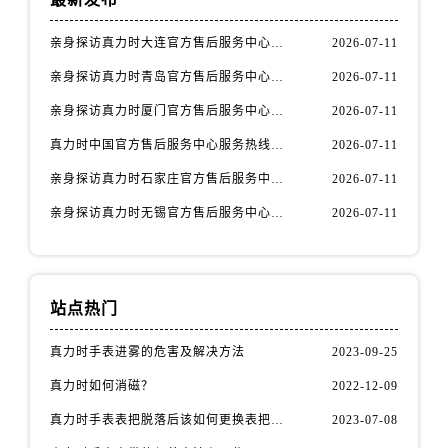
安徽省铜陵市铜官区石城大道真力时售后服务中心（需提前预约）
安徽省芜湖市镜湖区中山路步行街真力时售后服务中心（需提前预约）
亲身探访真力时大连官方售后服务中心｜官方热线与门店地址（2026年7月最新）
2026-07-11
安徽省宣城市宣州区叠嶂西路真力时售后服务中心（需提前预约）
亲身探访真力时青岛官方售后服务中心｜热线与地址（2026年7月最新）
2026-07-11
福建省龙岩市新罗区九一南路真力时售后服务中心（需提前预约）
亲身探访真力时厦门官方售后服务中心｜官方电话和维修地址（2026年7月最新）
2026-07-11
福建省南平市建阳区人民西路真力时售后服务中心（需提前预约）
真力时中国官方售后服务中心服务热线及维修地址实地考察报告_多信源验证（2026年7月最新）
2026-07-11
福建省宁德市蕉城区天湖东路真力时售后服务中心（需提前预约）
福建省莆田市城厢区霞林街道荔华东大道真力时售后服务中心（需提前预约）
亲身探访真力时石家庄官方售后服务中心｜全新维修门店地址及电话（2026年7月最新）
2026-07-11
福建省三明市三元区东乾二路真力时售后服务中心（需提前预约）
亲身探访真力时无锡官方售后服务中心｜全新地址及服务热线（2026年7月最新）
2026-07-11
福建省漳州市龙文区步港路真力时售后服务中心（需提前预约）
江苏省常州市新北区龙锦路1590号现代传媒中心5号楼10层1008室真力时售后服务中心（需提前预约）
江苏省淮安市清江浦区淮海北路真力时售后服务中心（需提前预约）
站点热门
江苏省连云港市海州区通灌北路真力时售后服务中心（需提前预约）
江苏省南京市秦淮区中山南路1号南京中心22层22-C1-C3室真力时售后服务中心（需提前预约）
真力时手表进雾的危害及解决方法
2023-09-25
江苏省宿迁市宿城区西湖路真力时售后服务中心（需提前预约）
真力时如何消磁？
2022-12-09
江苏省泰州市海陵区永定东路399号置地商务中心东塔（华润万象城）17层1706室真力时售后服务中心（需提前预约）
真力时手表表把脱落后该如何更换表把（表把脱落原因）
2023-07-08
江苏省徐州市鼓楼区淮海东路29号苏宁广场IFC国际金融中心35层3508室真力时售后服务中心（需提前预约）