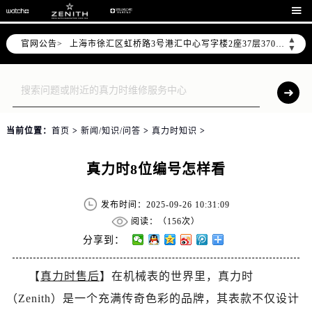
北京市朝阳区建国门外大街甲6号华熙国际中心写字楼D座11层1102室（需提前预约）

天津市和平区赤峰道136号天津国际金融中心写字楼26层2603室（需提前预约）
▲
官网公告>
上海市徐汇区虹桥路3号港汇中心写字楼2座37层3705室（需提前预约）
▼
上海市黄浦区南京东路299号宏伊国际广场写字楼8层806室（需提前预约）
南京市秦淮区中山南路1号（新街口）南京中心写字楼22层C1-1室（需提前预约）
常州市新北区龙锦路1590号现代传媒中心写字楼5号楼10层1008室（需提前预约）
徐州市鼓楼区淮海东路29号苏宁广场IFC国际金融中心写字楼35层3508室（需提前预约）
当前位置：
首页
>
新闻/知识/问答
>
真力时知识
>
扬州市邗江区国展路29号星耀天地写字楼1号楼18层1803室（需提前预约）
盐城市盐都区世纪大道5号盐城金融城写字楼1号楼16层1604室（需提前预约）
真力时8位编号怎样看
泰州市海陵区永定东路399号置地商务中心东塔写字楼（华润万象城）17层1706室（需提前预约）
宁波市江北区大闸南路500号来福士广场办公楼20层2009室（需提前预约）
发布时间：2025-09-26 10:31:09
杭州市上城区钱江路1366号华润大厦写字楼A座5层503-5室（需提前预约）
阅读：（
156次）
金华市金东区东市南街777号金华万达广场写字楼4号楼22层2209室（需提前预约）
分享到：
绍兴市越城区胜利东路379号世茂天际中心写字楼8层805室（需提前预约）
【
真力时售后
】在机械表的世界里，真力时
嘉兴市南湖区广益路705号嘉兴世界贸易中心写字楼A座13层1304室（需提前预约）
（Zenith）是一个充满传奇色彩的品牌，其表款不仅设计
南昌市红谷滩新区红谷中大道998号绿地双子塔（中央广场）A1座办公楼14层07室（需提前预约）