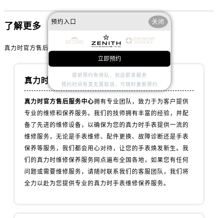
内蒙古自治区赤峰市红山区哈达街真力时售后服务中心（需提前预约）
内蒙古自治区鄂尔多斯市东胜区伊金霍洛街真力时售后服务中心（需提前预约）
预约入口
关闭
了解更多
内蒙古自治区呼伦贝尔市海拉尔区中央街真力时售后服务中心（需提前预约）
内蒙古自治区通辽市科尔沁区明仁大街真力时售后服务中心（需提前预约）
真力时官方售后服务中心
内蒙古自治区乌海市海勃湾区人民南路真力时售后服务中心（需提前预约）
立即预约
内蒙古自治区乌兰察布市集宁区恩和大街真力时售后服务中心（需提前预约）
提前预约免排队，到店即享服务
真力时维修服务中心
预约时间有变无需取消，可随时重新预约
内蒙古自治区锡林郭勒盟市锡林浩特市光明街与额尔敦路交叉口真力时售后服务中心（需提前预约）
内蒙古自治区兴安盟市乌兰浩特市兴安大街真力时售后服务中心（需提前预约）
真力时官方售后服务中心
拥有专业团队，致力于为客户提供
山西省大同市平城区迎宾街真力时售后服务中心（需提前预约）
专业的维修和保养服务。我们的技师拥有丰富的经验，并配
备了先进的维修设备，以确保为您的真力时手表提供一流的
山西省晋城市城区黄华街真力时售后服务中心（需提前预约）
维修服务，无论是手表维修、配件更换、故障诊断还是手表
山西省晋中市榆次区顺城街真力时售后服务中心（需提前预约）
保养等服务，我们都会用心对待，让您的手表焕发新生。我
山西省临汾市尧都区解放路真力时售后服务中心（需提前预约）
们的真力时维修保养服务网点遍布全国各地，如果您有任何
山西省吕梁市离石区永宁中路与建设街交叉口真力时售后服务中心（需提前预约）
问题或需要维修服务，请随时联系我们的客服团队，我们将
山西省朔州市朔城区怡西路与鄯阳西街交汇处真力时售后服务中心（需提前预约）
全力以赴为您提供专业的真力时手表维修保养服务。
山西省忻州市忻府区和平东街与七一南路交叉口真力时售后服务中心（需提前预约）
山西省阳泉市郊区平阳东街与新城大道交叉口真力时售后服务中心（需提前预约）