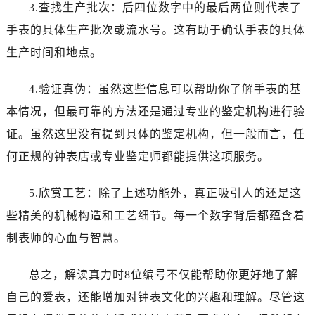
石家庄市长安区中山东路39号勒泰中心写字楼B座13层07室（需提前预约）
3.查找生产批次：后四位数字中的最后两位则代表了
西安市碑林区南关正街88号华侨城长安国际中心E座6楼10室（需提前预约）
手表的具体生产批次或流水号。这有助于确认手表的具体
海口市龙华区金贸东路5号海口华润大厦B座17层1707室（需提前预约）
生产时间和地点。
唐山市路南区新华东道100号万达广场写字楼A座10层1002室（需提前预约）
台州市椒江区东海大道1800号腾达中心东1幢20楼2002室（需提前预约）
4.验证真伪：虽然这些信息可以帮助你了解手表的基
内蒙古自治区呼和浩特市玉泉区大学西街70号华润万象城写字楼（鄂尔多斯大厦）23层2326室（需提前预约）
本情况，但最可靠的方法还是通过专业的鉴定机构进行验
甘肃省兰州市七里河区西津西路16号兰州中心写字楼21层2102室（需提前预约）
证。虽然这里没有提到具体的鉴定机构，但一般而言，任
重庆市解放碑渝中区民权路28号英利国际金融中心写字楼20层01室（需提前预约）
何正规的钟表店或专业鉴定师都能提供这项服务。
黑龙江省大庆市萨尔图区会战大街真力时售后服务中心（需提前预约）
黑龙江省鹤岗市向阳区红军路真力时售后服务中心（需提前预约）
5.欣赏工艺：除了上述功能外，真正吸引人的还是这
黑龙江省黑河市爱辉区中央街真力时售后服务中心（需提前预约）
些精美的机械构造和工艺细节。每一个数字背后都蕴含着
黑龙江省鸡西市鸡冠区红军路真力时售后服务中心（需提前预约）
制表师的心血与智慧。
黑龙江省佳木斯市向阳区长安路真力时售后服务中心（需提前预约）
黑龙江省牡丹江市东安区太平路真力时售后服务中心（需提前预约）
总之，解读真力时8位编号不仅能帮助你更好地了解
黑龙江省七台河市桃山区大同街真力时售后服务中心（需提前预约）
自己的爱表，还能增加对钟表文化的兴趣和理解。尽管这
黑龙江省齐齐哈尔市龙沙区龙华路真力时售后服务中心（需提前预约）