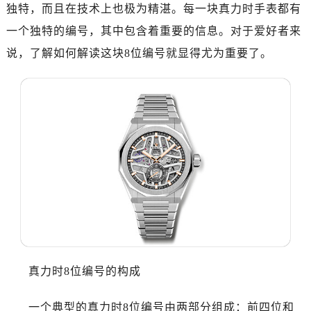
济南市历下区经十路11111号华润中心写字楼（万象城）15层1508室（需提前预约）
独特，而且在技术上也极为精湛。每一块真力时手表都有
广州市天河区天河路230号万菱汇国际中心写字楼A塔7层704室（需提前预约）
一个独特的编号，其中包含着重要的信息。对于爱好者来
广州市越秀区环市东路371-375号世界贸易中心大厦南塔写字楼15层07室（需提前预约）
说，了解如何解读这块8位编号就显得尤为重要了。
深圳市罗湖区深南东路5001号华润大厦写字楼17层1701室（需提前预约）
惠州市惠城区江北文昌一路7号华贸大厦写字楼1座30层05室（需提前预约）
厦门市思明区湖滨东路95号华润大厦写字楼B座11层1104室（需提前预约）
福州市鼓楼区五四路128-1号恒力城写字楼15层03室（需提前预约）
成都市锦江区人民东路6号SAC东原中心写字楼24层2406B室（需提前预约）
重庆市江北区观音桥步行街2号融恒时代广场写字楼9层902室（需提前预约）
长沙市芙蓉区定王台街道建湘路393号世茂环球金融中心写字楼（芙蓉广场）10层13室（需提前预约）
郑州市二七区铭功路10号华润大厦写字楼29层2905室（需提前预约）
太原市迎泽区解放路15号亨得利名表服务中心（品牌授权店）3层整层（需提前预约）
沈阳市沈河区中街路137号亨得利名表服务中心（品牌授权店）1层整层（需提前预约）
沈阳市沈河区中街路83号亨得利名表服务中心（品牌授权店）1层整层（需提前预约）
真力时8位编号的构成
乌鲁木齐市天山区红山路26号时代广场（CCMALL）C座17层17-B（需提前预约）
温州市鹿城区锦绣路1067号置信广场10层1015室（需提前预约）
一个典型的真力时8位编号由两部分组成：前四位和