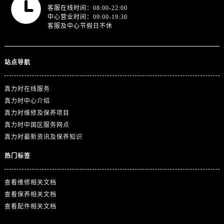
浙江省丽水市莲都区解放街真力时售后服务中心（需提前预约）
客服在线时间：08:00-22:00
中心营业时间：09:00-19:30
浙江省宁波市江北区大闸南路500号来福士广场办公楼20层2009室真力时售后服务中心（需提前预约）
客服及中心节假日不休
浙江省衢州市柯城区上街真力时售后服务中心（需提前预约）
浙江省绍兴市越城区胜利东路379号世茂天际中心写字楼8层805室真力时售后服务中心（需提前预约）
浙江省舟山市定海区解放东路真力时售后服务中心（需提前预约）
站点导航
澳门特别行政区大堂区议事亭前地（新马路）真力时售后服务中心（需提前预约）
澳门特别行政区风顺堂区南湾大马路真力时售后服务中心（需提前预约）
真力时在线服务
真力时中心介绍
澳门特别行政区花地玛堂区关闸广场真力时售后服务中心（需提前预约）
真力时维修及保养项目
澳门特别行政区花王堂区大三巴商圈真力时售后服务中心（需提前预约）
真力时中国区服务网点
澳门特别行政区嘉模堂区官也街真力时售后服务中心（需提前预约）
真力时最新资讯及保养知识
澳门省路氹城市金光大道真力时售后服务中心（需提前预约）
热门标签
澳门特别行政区望德堂区塔石广场真力时售后服务中心（需提前预约）
福建省福州市鼓楼区五四路128-1号恒力城写字楼15层03室真力时售后服务中心（需提前预约）
查看维修相关文档
福建省厦门市思明区湖滨东路95号万象城华润大厦B座11层1104室真力时售后服务中心（需提前预约）
查看保养相关文档
广东省潮州市潮安区新风路与潮汕路交汇处真力时售后服务中心（需提前预约）
查看配件相关文档
广东省广州市天河区天河路230号万菱汇国际中心A塔7层704室真力时售后服务中心（需提前预约）