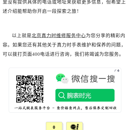
里没有提供具体的电话或地址来获取更多信息，但希望上
黑龙江省双鸭山市尖山区新兴大街真力时售后服务中心（需提前预约）
黑龙江省绥化市北林区新华街与康庄路交叉口真力时售后服务中心（需提前预约）
述介绍能帮助你开启一段探索之旅！
黑龙江省伊春市伊美区通河路真力时售后服务中心（需提前预约）
吉林省白城市洮北区明仁南街真力时售后服务中心（需提前预约）
吉林省白山市浑江区浑江大街真力时售后服务中心（需提前预约）
以上就是
北京真力时维修服务中心
为您分享的精彩内
吉林省吉林市船营区河南街真力时售后服务中心（需提前预约）
容。如果您还有其他关于真力时手表维护和保养的问题，
吉林省辽源市龙山区人民大街真力时售后服务中心（需提前预约）
可以拨打页面400电话进行咨询，我们将竭诚为您服务。
吉林省梅河口市新华街道梅河大街真力时售后服务中心（需提前预约）
吉林省四平市铁东区紫气大路与南九经街交汇处真力时售后服务中心（需提前预约）
吉林省松原市宁江区五环大街真力时售后服务中心（需提前预约）
吉林省通化市东昌区环通乡江南大街真力时售后服务中心（需提前预约）
吉林省延边市延吉市解放路真力时售后服务中心（需提前预约）
辽宁省鞍山市铁东区站前街真力时售后服务中心（需提前预约）
辽宁省本溪市平山区胜利路真力时售后服务中心（需提前预约）
辽宁省朝阳市双塔区新华路真力时售后服务中心（需提前预约）
辽宁省丹东市振兴区七经街真力时售后服务中心（需提前预约）
0