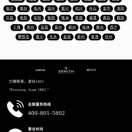
山东省济南市历下区经十路11111号华润中心写字楼（万象城）15层1508室真力时售后服务中心（需提前预约）
临沂
烟台
亳州
温州
嘉兴
绍兴
舟山
金华
洛阳
山东省济宁市任城区太白楼路真力时售后服务中心（需提前预约）
许昌
南阳
岳阳
衡阳
株洲
常德
湘潭
黄石
襄阳
山东省莱芜市文化南路8号银座商城名表维修一楼名表维修真力时售后服务中心（需提前预约）
山东省临沂市兰山区解放路真力时售后服务中心（需提前预约）
十堰
荆州
宜昌
泉州
柳州
桂林
惠州
西宁
山东省日照市东港区烟台路真力时售后服务中心（需提前预约）
攀枝花
遵义
天水
盐城
泰州
香港
台州
山东省泰安市泰山区财源街道泰山大街真力时售后服务中心（需提前预约）
山东省威海市环翠区新威海路89号振华商厦一楼名表维修真力时售后服务中心（需提前预约）
山东省潍坊市奎文区东风东街真力时售后服务中心（需提前预约）
山东省枣庄市滕州市北辛路与善国路交叉口真力时售后服务中心（需提前预约）
山东省淄博市张店区金晶大道真力时售后服务中心（需提前预约）
力臻精准，源自1865
上海市黄浦区南京东路299号宏伊国际广场写字楼8层806室真力时售后服务中心（需提前预约）
"Precision, from 1865.”
上海市徐汇区虹桥路3号港汇中心2座37层3705室真力时售后服务中心（需提前预约）
浙江省杭州市上城区钱江路1366号华润大厦A座5层503-5室真力时售后服务中心（需提前预约）
总部服务热线
浙江省湖州市吴兴区劳动路真力时售后服务中心（需提前预约）
400-801-5802
浙江省嘉兴市南湖区广益路705号嘉兴世界贸易中心A座13层1304室真力时售后服务中心（需提前预约）
浙江省金华市金东区东市南街777号金华万达广场4号楼22楼2209室真力时售后服务中心（需提前预约）
营业时间