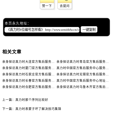
辽宁省抚顺市新抚区东一路真力时售后服务中心（需提前预约）
赞一下
去提问
辽宁省阜新市海州区解放大街真力时售后服务中心（需提前预约）
辽宁省葫芦岛市连山区中央路真力时售后服务中心（需提前预约）
辽宁省锦州市古塔区中央大街真力时售后服务中心（需提前预约）
本页永久地址：
一键复制
辽宁省辽阳市白塔区新运大街真力时售后服务中心（需提前预约）
辽宁省盘锦市兴隆台区石油大街真力时售后服务中心（需提前预约）
辽宁省铁岭市银州区南马路真力时售后服务中心（需提前预约）
辽宁省营口市站前区市府路与渤海大街交叉口真力时售后服务中心（需提前预约）
相关文章
辽宁省沈阳市沈河区中街路137号亨得利名表维修授权店1楼真力时售后服务中心（需提前预约）
亲身探访真力时大连官方售后服务中心｜官方热线与门店地址（2026年7月最新）
亲身探访真力时青岛官方售后服务中心｜热线与地址（2026年7月最新）
辽宁省沈阳市沈河区中街路83号亨得利名表维修授权店1楼真力时售后服务中心（需提前预约）
亲身探访真力时厦门官方售后服务中心｜官方电话和维修地址（2026年7月最新）
真力时中国官方售后服务中心服务热线及维修地址实地考察报告_多信源验证（2026年7月最新）
北京市朝阳区建国门外大街甲6号华熙国际中心D座11层1102室真力时售后服务中心（需提前预约）
亲身探访真力时石家庄官方售后服务中心｜全新维修门店地址及电话（2026年7月最新）
亲身探访真力时无锡官方售后服务中心｜全新地址及服务热线（2026年7月最新）
北京市东城区东长安街1号王府井东方广场W3座6层602室真力时售后服务中心（需提前预约）
亲身探访真力时长春官方售后服务中心｜网点地址及官方热线（2026年7月最新）
真力时中国官方售后服务中心地址及客服服务电话实地考察报告多信源验证（2026年7月最新）
河北省保定市竞秀区朝阳北大街北国先天下真力时售后服务中心（需提前预约）
亲身探访真力时合肥官方售后服务中心｜服务热线及具体地址（2026年7月最新）
亲身探访真力时乌鲁木齐官方售后服务中心｜全新维修门店地址及电话（2026年7月最新）
内蒙古自治区阿拉善盟市左旗土尔扈特大街真力时售后服务中心（需提前预约）
上一篇：
真力时那个序列比较好
内蒙古自治区巴彦淖尔市临河区新华街真力时售后服务中心（需提前预约）
内蒙古自治区包头市青山区幸福路甲3号王府井百货名表维修真力时售后服务中心（需提前预约）
下一篇：
真力时表蒙子坏了解决技巧集锦