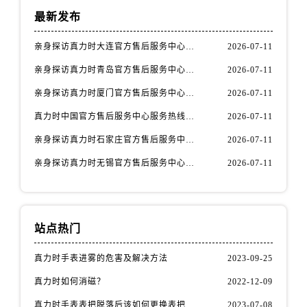
山西省运城市盐湖区河东街真力时售后服务中心（需提前预约）
最新发布
山西省长治市潞州区英雄中路真力时售后服务中心（需提前预约）
山西省太原市迎泽区迎泽街道解放路15号亨得利名表维修授权店3楼真力时售后服务中心（需提前预约）
亲身探访真力时大连官方售后服务中心｜官方热线与门店地址（2026年7月最新）
2026-07-11
天津市和平区赤峰道136号天津国际金融中心26层2603室真力时售后服务中心（需提前预约）
亲身探访真力时青岛官方售后服务中心｜热线与地址（2026年7月最新）
2026-07-11
安徽省安庆市迎江区人民路真力时售后服务中心（需提前预约）
亲身探访真力时厦门官方售后服务中心｜官方电话和维修地址（2026年7月最新）
2026-07-11
安徽省蚌埠市蚌山区淮河路真力时售后服务中心（需提前预约）
真力时中国官方售后服务中心服务热线及维修地址实地考察报告_多信源验证（2026年7月最新）
2026-07-11
安徽省亳州市谯城区魏武大道真力时售后服务中心（需提前预约）
安徽省池州市贵池区长江路真力时售后服务中心（需提前预约）
亲身探访真力时石家庄官方售后服务中心｜全新维修门店地址及电话（2026年7月最新）
2026-07-11
安徽省滁州市琅琊区南谯北路真力时售后服务中心（需提前预约）
亲身探访真力时无锡官方售后服务中心｜全新地址及服务热线（2026年7月最新）
2026-07-11
安徽省阜阳市颍州区颍州北路真力时售后服务中心（需提前预约）
安徽省淮北市相山区淮海路真力时售后服务中心（需提前预约）
安徽省淮南市田家庵区国庆中路真力时售后服务中心（需提前预约）
站点热门
安徽省黄山市屯溪区黄山西路真力时售后服务中心（需提前预约）
安徽省六安市金安区解放中路真力时售后服务中心（需提前预约）
真力时手表进雾的危害及解决方法
2023-09-25
安徽省马鞍山市雨山区湖南西路真力时售后服务中心（需提前预约）
真力时如何消磁？
2022-12-09
安徽省宿州市埇桥区人民中路真力时售后服务中心（需提前预约）
真力时手表表把脱落后该如何更换表把（表把脱落原因）
2023-07-08