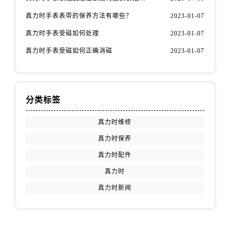
安徽省铜陵市铜官区石城大道真力时售后服务中心（需提前预约）
真力时手表表带的保养方法有哪些？
2023-01-07
安徽省芜湖市镜湖区中山路步行街真力时售后服务中心（需提前预约）
安徽省宣城市宣州区叠嶂西路真力时售后服务中心（需提前预约）
真力时手表受磁如何处理
2023-01-07
福建省龙岩市新罗区九一南路真力时售后服务中心（需提前预约）
真力时手表受磁如何正确消磁
2023-01-07
福建省南平市建阳区人民西路真力时售后服务中心（需提前预约）
福建省宁德市蕉城区天湖东路真力时售后服务中心（需提前预约）
福建省莆田市城厢区霞林街道荔华东大道真力时售后服务中心（需提前预约）
分类标签
福建省三明市三元区东乾二路真力时售后服务中心（需提前预约）
福建省漳州市龙文区步港路真力时售后服务中心（需提前预约）
真力时维修
江苏省常州市新北区龙锦路1590号现代传媒中心5号楼10层1008室真力时售后服务中心（需提前预约）
真力时保养
江苏省淮安市清江浦区淮海北路真力时售后服务中心（需提前预约）
真力时配件
江苏省连云港市海州区通灌北路真力时售后服务中心（需提前预约）
真力时
江苏省南京市秦淮区中山南路1号南京中心22层22-C1-C3室真力时售后服务中心（需提前预约）
真力时新闻
江苏省宿迁市宿城区西湖路真力时售后服务中心（需提前预约）
江苏省泰州市海陵区永定东路399号置地商务中心东塔（华润万象城）17层1706室真力时售后服务中心（需提前预约）
江苏省徐州市鼓楼区淮海东路29号苏宁广场IFC国际金融中心35层3508室真力时售后服务中心（需提前预约）