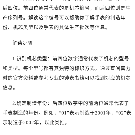
哈尔滨市道里区友谊西路600号富力中心T2座写字楼29层03室（需提前预约）
后四位。前四位通常代表的是机芯编号，而后四位则是生
大连市中山区人民路15号国际金融大厦7层G室（需提前预约）
产序列号。解读这个编号可以帮助你了解手表的制造年
佛山市禅城区季华五路57号万科金融中心C座12层1205室（需提前预约）
份、机芯类型以及手表的具体生产批次等信息。
东莞市东城街道鸿福东路1号民盈国贸中心T1写字楼9层907室（需提前预约）
无锡市梁溪区人民中路139号恒隆广场写字楼1座11层1104室（需提前预约）
解读步骤
南通市崇川区工农路57号圆融广场写字楼16层1603室（需提前预约）
苏州市苏州工业园区星港街199号苏州中心办公楼C座22层08室（需提前预约）
1.识别机芯类型：前四位数字通常代表了机芯的型号
武汉市江汉区解放大道686号世界贸易大厦38层09室（需提前预约）
和类型。每个型号都有其独特的标识方式，通过查阅真力
南宁市青秀区金湖路59号地王大厦12楼1224室（需提前预约）
时的官方资料或参考专业的钟表书籍可以找到对应的机芯
合肥市蜀山区潜山路111号万象城华润大厦B座12楼03室（需提前预约）
泉州市丰泽区宝洲路729号浦西万达中心写字楼A座7楼709室（需提前预约）
信息。
青岛市南区山东路6号华润大厦B座22层04室（需提前预约）
2.确定制造年份：后四位数字中的前两位通常代表了
烟台市芝罘区胜利路139号万达金融中心A座907室（需提前预约）
长春市朝阳区西安大路727号中银大厦A座(旺进大厦)18层09室（需提前预约）
手表制造的年份。例如，“01”表示制造于2001年，“02”表
贵阳市南明区都司高架桥路33号亨特国际金融中心14楼14D（需提前预约）
示制造于2002年，以此类推。
昆明市盘龙区北京路928号同德昆明广场写字楼10层06室（需提前预约）