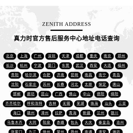
江苏省盐城市盐都区世纪大道5号盐城金融城写字楼1号楼16层1604室真力时售后服务中心（需提前预约）
江苏省扬州市邗江区国展路29号星耀天地写字楼1号楼18层1803室真力时售后服务中心（需提前预约）
江苏省镇江市京口区中山东路真力时售后服务中心（需提前预约）
ZENITH ADDRESS
江西省抚州市临川区赣东大道真力时售后服务中心（需提前预约）
江西省赣州市章贡区文清路真力时售后服务中心（需提前预约）
真力时官方售后服务中心地址电话查询
江西省吉安市吉州区井冈山大道真力时售后服务中心（需提前预约）
江西省景德镇市珠山区珠山中路真力时售后服务中心（需提前预约）
北京
上海
广州
深圳
天津
成都
重庆
南京
郑州
江西省九江市浔阳区浔阳路真力时售后服务中心（需提前预约）
长沙
杭州
宁波
厦门
东莞
武汉
西安
大连
福州
江西省南昌市红谷滩新区红谷中大道998号绿地双子塔（中央广场）A1座办公楼14层1407室真力时售后服务中心（需提前预约）
贵阳
哈尔滨
合肥
济南
昆明
南昌
南宁
青岛
江西省萍乡市安源区萍安北大道与康庄路交叉口真力时售后服务中心（需提前预约）
沈阳
石家庄
苏州
长春
河北
太原
保定
唐山
江西省上饶市信州区滨江西路真力时售后服务中心（需提前预约）
江西省新余市渝水区北湖西路真力时售后服务中心（需提前预约）
邯郸
廊坊
昆山
广西
佛山
中山
德阳
绵阳
江西省宜春市袁州区中山中路真力时售后服务中心（需提前预约）
齐齐哈尔
呼和浩特
吉林
无锡
芜湖
珠海
汕头
三亚
江西省鹰潭市月湖区胜利东路真力时售后服务中心（需提前预约）
海口
赣州
漳州
拉萨
青海
新疆
兰州
银川
山东省德州市德城区东风中路真力时售后服务中心（需提前预约）
乌鲁木齐
大同
阳泉
赤峰
包头
大庆
秦皇岛
沧州
山东省东营市东营区济南路真力时售后服务中心（需提前预约）
张家口
九江
徐州
常州
扬州
南通
淮安
潍坊