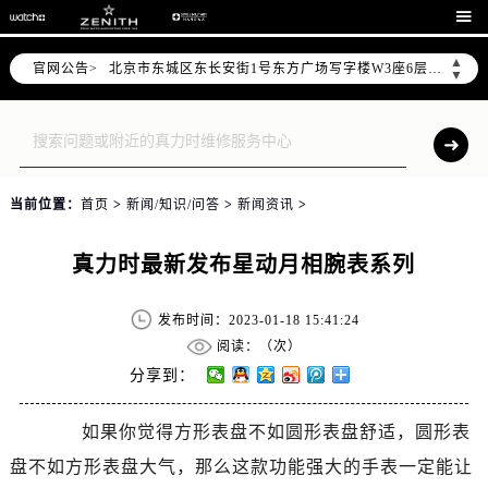

2026年7月真力时售后服务中心最新网点地址：
北京市东城区东长安街1号东方广场写字楼W3座6层602室（需提前预约）
▲
官网公告>
▼
北京市朝阳区建国门外大街甲6号华熙国际中心写字楼D座11层1102室（需提前预约）
天津市和平区赤峰道136号天津国际金融中心写字楼26层2603室（需提前预约）
上海市徐汇区虹桥路3号港汇中心写字楼2座37层3705室（需提前预约）
上海市黄浦区南京东路299号宏伊国际广场写字楼8层806室（需提前预约）
南京市秦淮区中山南路1号（新街口）南京中心写字楼22层C1-1室（需提前预约）
当前位置：
首页
>
新闻/知识/问答
>
新闻资讯
>
常州市新北区龙锦路1590号现代传媒中心写字楼5号楼10层1008室（需提前预约）
真力时最新发布星动月相腕表系列
徐州市鼓楼区淮海东路29号苏宁广场IFC国际金融中心写字楼35层3508室（需提前预约）
扬州市邗江区国展路29号星耀天地写字楼1号楼18层1803室（需提前预约）
发布时间：2023-01-18 15:41:24
盐城市盐都区世纪大道5号盐城金融城写字楼1号楼16层1604室（需提前预约）
阅读：（
次）
泰州市海陵区永定东路399号置地商务中心东塔写字楼（华润万象城）17层1706室（需提前预约）
分享到：
宁波市江北区大闸南路500号来福士广场办公楼20层2009室（需提前预约）
杭州市上城区钱江路1366号华润大厦写字楼A座5层503-5室（需提前预约）
如果你觉得方形表盘不如圆形表盘舒适，圆形表
金华市金东区东市南街777号金华万达广场写字楼4号楼22层2209室（需提前预约）
盘不如方形表盘大气，那么这款功能强大的手表一定能让
绍兴市越城区胜利东路379号世茂天际中心写字楼8层805室（需提前预约）