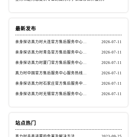
安徽省马鞍山市雨山区湖南西路真力时售后服务中心（需提前预约）
安徽省宿州市埇桥区人民中路真力时售后服务中心（需提前预约）
安徽省铜陵市铜官区石城大道真力时售后服务中心（需提前预约）
最新发布
安徽省芜湖市镜湖区中山路步行街真力时售后服务中心（需提前预约）
安徽省宣城市宣州区叠嶂西路真力时售后服务中心（需提前预约）
亲身探访真力时大连官方售后服务中心｜官方热线与门店地址（2026年7月最新）
2026-07-11
福建省龙岩市新罗区九一南路真力时售后服务中心（需提前预约）
亲身探访真力时青岛官方售后服务中心｜热线与地址（2026年7月最新）
2026-07-11
福建省南平市建阳区人民西路真力时售后服务中心（需提前预约）
亲身探访真力时厦门官方售后服务中心｜官方电话和维修地址（2026年7月最新）
2026-07-11
福建省宁德市蕉城区天湖东路真力时售后服务中心（需提前预约）
真力时中国官方售后服务中心服务热线及维修地址实地考察报告_多信源验证（2026年7月最新）
2026-07-11
福建省莆田市城厢区霞林街道荔华东大道真力时售后服务中心（需提前预约）
福建省三明市三元区东乾二路真力时售后服务中心（需提前预约）
亲身探访真力时石家庄官方售后服务中心｜全新维修门店地址及电话（2026年7月最新）
2026-07-11
福建省漳州市龙文区步港路真力时售后服务中心（需提前预约）
亲身探访真力时无锡官方售后服务中心｜全新地址及服务热线（2026年7月最新）
2026-07-11
江苏省常州市新北区龙锦路1590号现代传媒中心5号楼10层1008室真力时售后服务中心（需提前预约）
江苏省淮安市清江浦区淮海北路真力时售后服务中心（需提前预约）
江苏省连云港市海州区通灌北路真力时售后服务中心（需提前预约）
站点热门
江苏省南京市秦淮区中山南路1号南京中心22层22-C1-C3室真力时售后服务中心（需提前预约）
江苏省宿迁市宿城区西湖路真力时售后服务中心（需提前预约）
真力时手表进雾的危害及解决方法
2023-09-25