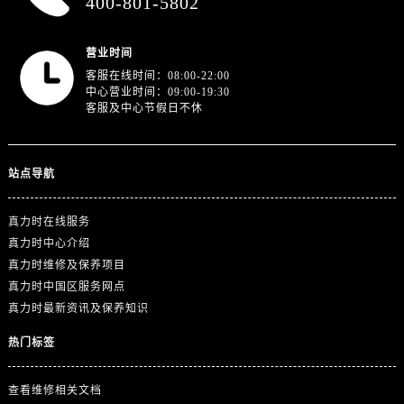
400-801-5802
广东省潮州市潮安区新风路与潮汕路交汇处真力时售后服务中心（需提前预约）
广东省广州市天河区天河路230号万菱汇国际中心A塔7层704室真力时售后服务中心（需提前预约）
营业时间
广东省广州市越秀区环市东路371-375号世界贸易中心大厦南塔15层1507室真力时售后服务中心（需提前预约）
客服在线时间：08:00-22:00
广东省河源市源城区越王大道真力时售后服务中心（需提前预约）
中心营业时间：09:00-19:30
客服及中心节假日不休
广东省惠州市惠城区江北文昌一路7号华贸大厦1座30层3005室真力时售后服务中心（需提前预约）
广东省江门市蓬江区广场西路真力时售后服务中心（需提前预约）
广东省揭阳市榕城进贤门步行街真力时售后服务中心（需提前预约）
站点导航
广东省茂名市电白区水东街道迎宾大道真力时售后服务中心（需提前预约）
广东省梅州市梅江区金燕大道真力时售后服务中心（需提前预约）
真力时在线服务
广东省清远市清城区湖西路真力时售后服务中心（需提前预约）
真力时中心介绍
真力时维修及保养项目
广东省汕头市龙湖区长平路真力时售后服务中心（需提前预约）
真力时中国区服务网点
广东省汕尾市城区香洲街道园林社区翠园街真力时售后服务中心（需提前预约）
真力时最新资讯及保养知识
广东省韶关市武江区芙蓉新区与老城中心交汇处真力时售后服务中心（需提前预约）
热门标签
广东省深圳市罗湖区深南东路5001号华润大厦17层1701室真力时售后服务中心（需提前预约）
广东省阳江市江城区东风一路真力时售后服务中心（需提前预约）
查看维修相关文档
广东省云浮市云城区金山路真力时售后服务中心（需提前预约）