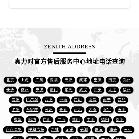
山东省德州市德城区东风中路真力时售后服务中心（需提前预约）
山东省东营市东营区济南路真力时售后服务中心（需提前预约）
山东省济南市历下区经十路11111号华润中心写字楼（万象城）15层1508室真力时售后服务中心（需提前预约）
山东省济宁市任城区太白楼路真力时售后服务中心（需提前预约）
山东省莱芜市文化南路8号银座商城名表维修一楼名表维修真力时售后服务中心（需提前预约）
ZENITH ADDRESS
山东省临沂市兰山区解放路真力时售后服务中心（需提前预约）
山东省日照市东港区烟台路真力时售后服务中心（需提前预约）
真力时官方售后服务中心地址电话查询
山东省泰安市泰山区财源街道泰山大街真力时售后服务中心（需提前预约）
山东省威海市环翠区新威海路89号振华商厦一楼名表维修真力时售后服务中心（需提前预约）
北京
上海
广州
深圳
天津
成都
重庆
南京
郑州
山东省潍坊市奎文区东风东街真力时售后服务中心（需提前预约）
长沙
杭州
宁波
厦门
东莞
武汉
西安
大连
福州
山东省枣庄市滕州市北辛路与善国路交叉口真力时售后服务中心（需提前预约）
贵阳
哈尔滨
合肥
济南
昆明
南昌
南宁
青岛
山东省淄博市张店区金晶大道真力时售后服务中心（需提前预约）
上海市黄浦区南京东路299号宏伊国际广场写字楼8层806室真力时售后服务中心（需提前预约）
沈阳
石家庄
苏州
长春
河北
太原
保定
唐山
上海市徐汇区虹桥路3号港汇中心2座37层3705室真力时售后服务中心（需提前预约）
邯郸
廊坊
昆山
广西
佛山
中山
德阳
绵阳
浙江省杭州市上城区钱江路1366号华润大厦A座5层503-5室真力时售后服务中心（需提前预约）
齐齐哈尔
呼和浩特
吉林
无锡
芜湖
珠海
汕头
三亚
浙江省湖州市吴兴区劳动路真力时售后服务中心（需提前预约）