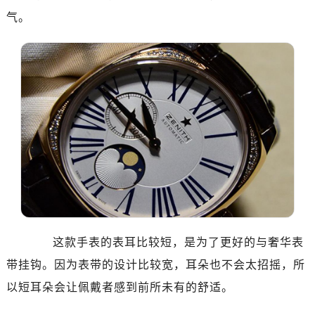
贵阳市南明区都司高架桥路33号亨特国际金融中心14楼14D（需提前预约）
气。
昆明市盘龙区北京路928号同德昆明广场写字楼10层06室（需提前预约）
石家庄市长安区中山东路39号勒泰中心写字楼B座13层07室（需提前预约）
西安市碑林区南关正街88号华侨城长安国际中心E座6楼10室（需提前预约）
海口市龙华区金贸东路5号海口华润大厦B座17层1707室（需提前预约）
唐山市路南区新华东道100号万达广场写字楼A座10层1002室（需提前预约）
台州市椒江区东海大道1800号腾达中心东1幢20楼2002室（需提前预约）
内蒙古自治区呼和浩特市玉泉区大学西街70号华润万象城写字楼（鄂尔多斯大厦）23层2326室（需提前预约）
甘肃省兰州市七里河区西津西路16号兰州中心写字楼21层2102室（需提前预约）
重庆市解放碑渝中区民权路28号英利国际金融中心写字楼20层01室（需提前预约）
黑龙江省大庆市萨尔图区会战大街真力时售后服务中心（需提前预约）
黑龙江省鹤岗市向阳区红军路真力时售后服务中心（需提前预约）
这款手表的表耳比较短，是为了更好的与奢华表
黑龙江省黑河市爱辉区中央街真力时售后服务中心（需提前预约）
带挂钩。因为表带的设计比较宽，耳朵也不会太招摇，所
黑龙江省鸡西市鸡冠区红军路真力时售后服务中心（需提前预约）
以短耳朵会让佩戴者感到前所未有的舒适。
黑龙江省佳木斯市向阳区长安路真力时售后服务中心（需提前预约）
黑龙江省牡丹江市东安区太平路真力时售后服务中心（需提前预约）