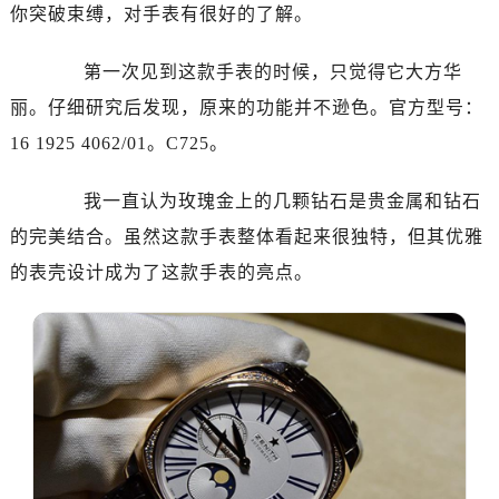
你突破束缚，对手表有很好的了解。
嘉兴市南湖区广益路705号嘉兴世界贸易中心写字楼A座13层1304室（需提前预约）
南昌市红谷滩新区红谷中大道998号绿地双子塔（中央广场）A1座办公楼14层07室（需提前预约）
第一次见到这款手表的时候，只觉得它大方华
济南市历下区经十路11111号华润中心写字楼（万象城）15层1508室（需提前预约）
丽。仔细研究后发现，原来的功能并不逊色。官方型号：
广州市天河区天河路230号万菱汇国际中心写字楼A塔7层704室（需提前预约）
16 1925 4062/01。C725。
广州市越秀区环市东路371-375号世界贸易中心大厦南塔写字楼15层07室（需提前预约）
深圳市罗湖区深南东路5001号华润大厦写字楼17层1701室（需提前预约）
我一直认为玫瑰金上的几颗钻石是贵金属和钻石
惠州市惠城区江北文昌一路7号华贸大厦写字楼1座30层05室（需提前预约）
的完美结合。虽然这款手表整体看起来很独特，但其优雅
厦门市思明区湖滨东路95号华润大厦写字楼B座11层1104室（需提前预约）
福州市鼓楼区五四路128-1号恒力城写字楼15层03室（需提前预约）
的表壳设计成为了这款手表的亮点。
成都市锦江区人民东路6号SAC东原中心写字楼24层2406B室（需提前预约）
重庆市江北区观音桥步行街2号融恒时代广场写字楼9层902室（需提前预约）
长沙市芙蓉区定王台街道建湘路393号世茂环球金融中心写字楼（芙蓉广场）10层13室（需提前预约）
郑州市二七区铭功路10号华润大厦写字楼29层2905室（需提前预约）
太原市迎泽区解放路15号亨得利名表服务中心（品牌授权店）3层整层（需提前预约）
沈阳市沈河区中街路137号亨得利名表服务中心（品牌授权店）1层整层（需提前预约）
沈阳市沈河区中街路83号亨得利名表服务中心（品牌授权店）1层整层（需提前预约）