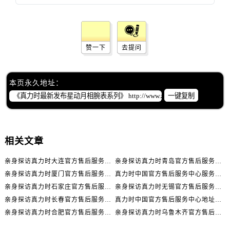
内蒙古自治区巴彦淖尔市临河区新华街真力时售后服务中心（需提前预约）
内蒙古自治区包头市青山区幸福路甲3号王府井百货名表维修真力时售后服务中心（需提前预约）
内蒙古自治区赤峰市红山区哈达街真力时售后服务中心（需提前预约）
赞一下
去提问
内蒙古自治区鄂尔多斯市东胜区伊金霍洛街真力时售后服务中心（需提前预约）
内蒙古自治区呼伦贝尔市海拉尔区中央街真力时售后服务中心（需提前预约）
内蒙古自治区通辽市科尔沁区明仁大街真力时售后服务中心（需提前预约）
本页永久地址：
内蒙古自治区乌海市海勃湾区人民南路真力时售后服务中心（需提前预约）
一键复制
内蒙古自治区乌兰察布市集宁区恩和大街真力时售后服务中心（需提前预约）
内蒙古自治区锡林郭勒盟市锡林浩特市光明街与额尔敦路交叉口真力时售后服务中心（需提前预约）
内蒙古自治区兴安盟市乌兰浩特市兴安大街真力时售后服务中心（需提前预约）
相关文章
山西省大同市平城区迎宾街真力时售后服务中心（需提前预约）
预约入口
关闭
亲身探访真力时大连官方售后服务中心｜官方热线与门店地址（2026年7月最新）
亲身探访真力时青岛官方售后服务中心｜热线与地址（2026年7月最新）
山西省晋城市城区黄华街真力时售后服务中心（需提前预约）
亲身探访真力时厦门官方售后服务中心｜官方电话和维修地址（2026年7月最新）
真力时中国官方售后服务中心服务热线及维修地址实地考察报告_多信源验证（2026年7月最新）
山西省晋中市榆次区顺城街真力时售后服务中心（需提前预约）
亲身探访真力时石家庄官方售后服务中心｜全新维修门店地址及电话（2026年7月最新）
亲身探访真力时无锡官方售后服务中心｜全新地址及服务热线（2026年7月最新）
立即预约
山西省临汾市尧都区解放路真力时售后服务中心（需提前预约）
亲身探访真力时长春官方售后服务中心｜网点地址及官方热线（2026年7月最新）
真力时中国官方售后服务中心地址及客服服务电话实地考察报告多信源验证（2026年7月最新）
山西省吕梁市离石区永宁中路与建设街交叉口真力时售后服务中心（需提前预约）
亲身探访真力时合肥官方售后服务中心｜服务热线及具体地址（2026年7月最新）
亲身探访真力时乌鲁木齐官方售后服务中心｜全新维修门店地址及电话（2026年7月最新）
提前预约免排队，到店即享服务
预约时间有变无需取消，可随时重新预约
山西省朔州市朔城区怡西路与鄯阳西街交汇处真力时售后服务中心（需提前预约）