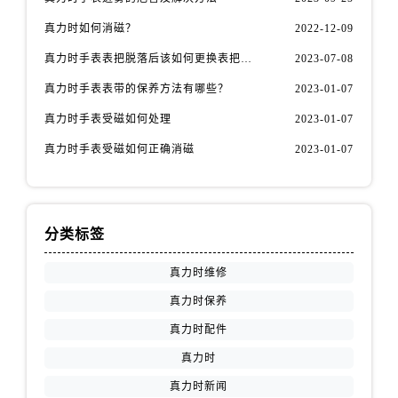
江苏省泰州市海陵区永定东路399号置地商务中心东塔（华润万象城）17层1706室真力时售后服务中心（需提前预约）
真力时如何消磁？
2022-12-09
江苏省徐州市鼓楼区淮海东路29号苏宁广场IFC国际金融中心35层3508室真力时售后服务中心（需提前预约）
真力时手表表把脱落后该如何更换表把（表把脱落原因）
2023-07-08
江苏省盐城市盐都区世纪大道5号盐城金融城写字楼1号楼16层1604室真力时售后服务中心（需提前预约）
真力时手表表带的保养方法有哪些？
2023-01-07
江苏省扬州市邗江区国展路29号星耀天地写字楼1号楼18层1803室真力时售后服务中心（需提前预约）
江苏省镇江市京口区中山东路真力时售后服务中心（需提前预约）
真力时手表受磁如何处理
2023-01-07
江西省抚州市临川区赣东大道真力时售后服务中心（需提前预约）
真力时手表受磁如何正确消磁
2023-01-07
江西省赣州市章贡区文清路真力时售后服务中心（需提前预约）
江西省吉安市吉州区井冈山大道真力时售后服务中心（需提前预约）
江西省景德镇市珠山区珠山中路真力时售后服务中心（需提前预约）
分类标签
江西省九江市浔阳区浔阳路真力时售后服务中心（需提前预约）
江西省南昌市红谷滩新区红谷中大道998号绿地双子塔（中央广场）A1座办公楼14层1407室真力时售后服务中心（需提前预约）
真力时维修
江西省萍乡市安源区萍安北大道与康庄路交叉口真力时售后服务中心（需提前预约）
真力时保养
江西省上饶市信州区滨江西路真力时售后服务中心（需提前预约）
真力时配件
江西省新余市渝水区北湖西路真力时售后服务中心（需提前预约）
真力时
江西省宜春市袁州区中山中路真力时售后服务中心（需提前预约）
真力时新闻
江西省鹰潭市月湖区胜利东路真力时售后服务中心（需提前预约）