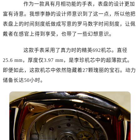
作为一款具有月相功能的手表，表盘的设计更加
黑龙江省七台河市桃山区大同街真力时售后服务中心（需提前预约）
富有诗意。我想李静的设计师意识到了这一点，所以他把
黑龙江省齐齐哈尔市龙沙区龙华路真力时售后服务中心（需提前预约）
黑龙江省双鸭山市尖山区新兴大街真力时售后服务中心（需提前预约）
表盘上的时间刻度纸做成写意的罗马数字时间刻度，让佩
黑龙江省绥化市北林区新华街与康庄路交叉口真力时售后服务中心（需提前预约）
戴者在感官上得到享受，也带了一些幻想意识。
黑龙江省伊春市伊美区通河路真力时售后服务中心（需提前预约）
吉林省白城市洮北区明仁南街真力时售后服务中心（需提前预约）
这款手表采用了真力时的精英692机芯。直径
吉林省白山市浑江区浑江大街真力时售后服务中心（需提前预约）
25.6 mm，厚度仅3.97 mm，是李珍机芯中的超薄款式。
吉林省吉林市船营区河南街真力时售后服务中心（需提前预约）
即便如此，这款机芯中依然隐藏着27颗瑰丽的宝石。动力
吉林省辽源市龙山区人民大街真力时售后服务中心（需提前预约）
储备长达50小时。
吉林省梅河口市新华街道梅河大街真力时售后服务中心（需提前预约）
吉林省四平市铁东区紫气大路与南九经街交汇处真力时售后服务中心（需提前预约）
吉林省松原市宁江区五环大街真力时售后服务中心（需提前预约）
吉林省通化市东昌区环通乡江南大街真力时售后服务中心（需提前预约）
吉林省延边市延吉市解放路真力时售后服务中心（需提前预约）
辽宁省鞍山市铁东区站前街真力时售后服务中心（需提前预约）
辽宁省本溪市平山区胜利路真力时售后服务中心（需提前预约）