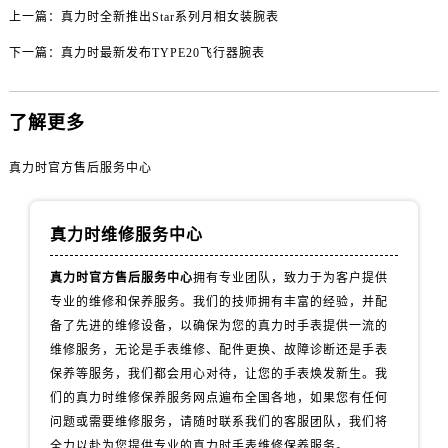
上一篇：
真力时全新推出Star系列月相女装腕表
山西省忻州市忻府区和平东街与七一南路交叉口真力时售后服务中心（需提前预约）
山西省阳泉市郊区平阳东街与新城大道交叉口真力时售后服务中心（需提前预约）
下一篇：
真力时最新发布TYPE20飞行器腕表
山西省运城市盐湖区河东街真力时售后服务中心（需提前预约）
山西省长治市潞州区英雄中路真力时售后服务中心（需提前预约）
了解更多
山西省太原市迎泽区迎泽街道解放路15号亨得利名表维修授权店3楼真力时售后服务中心（需提前预约）
天津市和平区赤峰道136号天津国际金融中心26层2603室真力时售后服务中心（需提前预约）
真力时官方售后服务中心
安徽省安庆市迎江区人民路真力时售后服务中心（需提前预约）
安徽省蚌埠市蚌山区淮河路真力时售后服务中心（需提前预约）
真力时维修服务中心
安徽省亳州市谯城区魏武大道真力时售后服务中心（需提前预约）
安徽省池州市贵池区长江路真力时售后服务中心（需提前预约）
真力时官方售后服务中心
拥有专业团队，致力于为客户提供
安徽省滁州市琅琊区南谯北路真力时售后服务中心（需提前预约）
专业的维修和保养服务。我们的技师拥有丰富的经验，并配
安徽省阜阳市颍州区颍州北路真力时售后服务中心（需提前预约）
备了先进的维修设备，以确保为您的真力时手表提供一流的
维修服务，无论是手表维修、配件更换、故障诊断还是手表
安徽省淮北市相山区淮海路真力时售后服务中心（需提前预约）
保养等服务，我们都会用心对待，让您的手表焕发新生。我
安徽省淮南市田家庵区国庆中路真力时售后服务中心（需提前预约）
们的真力时维修保养服务网点遍布全国各地，如果您有任何
安徽省黄山市屯溪区黄山西路真力时售后服务中心（需提前预约）
问题或需要维修服务，请随时联系我们的客服团队，我们将
安徽省六安市金安区解放中路真力时售后服务中心（需提前预约）
全力以赴为您提供专业的真力时手表维修保养服务。