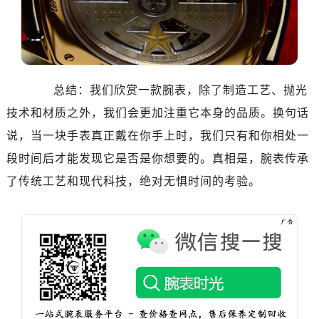
辽宁省朝阳市双塔区新华路真力时售后服务中心（需提前预约）
辽宁省丹东市振兴区七经街真力时售后服务中心（需提前预约）
辽宁省抚顺市新抚区东一路真力时售后服务中心（需提前预约）
辽宁省阜新市海州区解放大街真力时售后服务中心（需提前预约）
总结：我们欣赏一款腕表，除了制造工艺、抛光
辽宁省葫芦岛市连山区中央路真力时售后服务中心（需提前预约）
技术和材质之外，我们会更加注重它本身的品质。换句话
辽宁省锦州市古塔区中央大街真力时售后服务中心（需提前预约）
辽宁省辽阳市白塔区新运大街真力时售后服务中心（需提前预约）
说，当一块手表真正戴在你手上时，我们只有和你相处一
辽宁省盘锦市兴隆台区石油大街真力时售后服务中心（需提前预约）
段时间后才能发现它是否是你想要的。真相是，腕表传承
辽宁省铁岭市银州区南马路真力时售后服务中心（需提前预约）
了传统工艺和现代科技，绝对无惧时间的考验。
辽宁省营口市站前区市府路与渤海大街交叉口真力时售后服务中心（需提前预约）
辽宁省沈阳市沈河区中街路137号亨得利名表维修授权店1楼真力时售后服务中心（需提前预约）
辽宁省沈阳市沈河区中街路83号亨得利名表维修授权店1楼真力时售后服务中心（需提前预约）
北京市朝阳区建国门外大街甲6号华熙国际中心D座11层1102室真力时售后服务中心（需提前预约）
北京市东城区东长安街1号王府井东方广场W3座6层602室真力时售后服务中心（需提前预约）
河北省保定市竞秀区朝阳北大街北国先天下真力时售后服务中心（需提前预约）
内蒙古自治区阿拉善盟市左旗土尔扈特大街真力时售后服务中心（需提前预约）