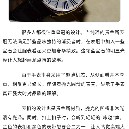
乌鲁木齐市天山区红山路26号时代广场（CCMALL）C座17层17-B（需提前预约）
温州市鹿城区锦绣路1067号置信广场10层1015室（需提前预约）
哈尔滨市道里区友谊西路600号富力中心T2座写字楼29层03室（需提前预约）
大连市中山区人民路15号国际金融大厦7层G室（需提前预约）
很多人都很注重皇冠的设计。当纯粹的贵金属表
佛山市禅城区季华五路57号万科金融中心C座12层1205室（需提前预约）
冠无法满足那些品味独特的消费者时，在表冠中加入一些
东莞市东城街道鸿福东路1号民盈国贸中心T1写字楼9层907室（需提前预约）
宝石会让腕表看起来更加奢华精致。这颗蓝宝石的明显光
无锡市梁溪区人民中路139号恒隆广场写字楼1座11层1104室（需提前预约）
泽让人想起画龙点睛的故事。
南通市崇川区工农路57号圆融广场写字楼16层1603室（需提前预约）
苏州市苏州工业园区星港街199号苏州中心办公楼C座22层08室（需提前预约）
由于手表本身采用了超薄机芯，从侧面看并不厚
武汉市江汉区解放大道686号世界贸易大厦38层09室（需提前预约）
重，相反更显修长。伴随着抛光圆滑的表壳，显示了手表
南宁市青秀区金湖路59号地王大厦12楼1224室（需提前预约）
真正强大时对品质的理解。
合肥市蜀山区潜山路111号万象城华润大厦B座12楼03室（需提前预约）
泉州市丰泽区宝洲路729号浦西万达中心写字楼A座7楼709室（需提前预约）
表扣的设计也是贵金属材质，抛光的凹槽非常光
青岛市南区山东路6号华润大厦B座22层04室（需提前预约）
滑有光泽。同时，扣上扣子时，会听到轻轻的“咔哒”声。
烟台市芝罘区胜利路139号万达金融中心A座907室（需提前预约）
长春市朝阳区西安大路727号中银大厦A座(旺进大厦)18层09室（需提前预约）
金色的表扣和黑色的表带想要合二为一，让人感觉高端大