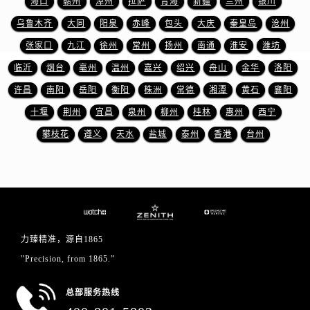
海口
赣州
漳州
拉萨
青海
新疆
兰州
银川
浙江省嘉兴市南湖区广益路705号嘉兴世界贸易中心A座13层1304室真力时售后服务中心（需提前预约）
乌鲁木齐
大同
阳泉
赤峰
包头
大庆
秦皇岛
沧州
浙江省金华市金东区东市南街777号金华万达广场4号楼22楼2209室真力时售后服务中心（需提前预约）
张家口
九江
徐州
常州
扬州
南通
淮安
潍坊
浙江省丽水市莲都区解放街真力时售后服务中心（需提前预约）
临沂
烟台
亳州
温州
嘉兴
绍兴
舟山
金华
洛阳
浙江省宁波市江北区大闸南路500号来福士广场办公楼20层2009室真力时售后服务中心（需提前预约）
浙江省衢州市柯城区上街真力时售后服务中心（需提前预约）
许昌
南阳
岳阳
衡阳
株洲
常德
湘潭
黄石
襄阳
浙江省绍兴市越城区胜利东路379号世茂天际中心写字楼8层805室真力时售后服务中心（需提前预约）
十堰
荆州
宜昌
泉州
柳州
桂林
惠州
西宁
浙江省舟山市定海区解放东路真力时售后服务中心（需提前预约）
攀枝花
遵义
天水
盐城
泰州
香港
台州
澳门特别行政区大堂区议事亭前地（新马路）真力时售后服务中心（需提前预约）
澳门特别行政区风顺堂区南湾大马路真力时售后服务中心（需提前预约）
澳门特别行政区花地玛堂区关闸广场真力时售后服务中心（需提前预约）
澳门特别行政区花王堂区大三巴商圈真力时售后服务中心（需提前预约）
澳门特别行政区嘉模堂区官也街真力时售后服务中心（需提前预约）
力臻精准，源自1865
澳门省路氹城市金光大道真力时售后服务中心（需提前预约）
"Precision, from 1865.”
澳门特别行政区望德堂区塔石广场真力时售后服务中心（需提前预约）
福建省福州市鼓楼区五四路128-1号恒力城写字楼15层03室真力时售后服务中心（需提前预约）
总部服务热线
福建省厦门市思明区湖滨东路95号万象城华润大厦B座11层1104室真力时售后服务中心（需提前预约）