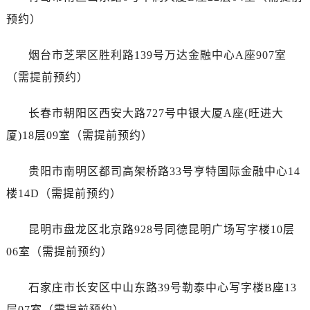
广东省河源市源城区越王大道真力时售后服务中心（需提前预约）
预约）
广东省惠州市惠城区江北文昌一路7号华贸大厦1座30层3005室真力时售后服务中心（需提前预约）
广东省江门市蓬江区广场西路真力时售后服务中心（需提前预约）
烟台市芝罘区胜利路139号万达金融中心A座907室
广东省揭阳市榕城进贤门步行街真力时售后服务中心（需提前预约）
（需提前预约）
广东省茂名市电白区水东街道迎宾大道真力时售后服务中心（需提前预约）
广东省梅州市梅江区金燕大道真力时售后服务中心（需提前预约）
长春市朝阳区西安大路727号中银大厦A座(旺进大
广东省清远市清城区湖西路真力时售后服务中心（需提前预约）
厦)18层09室（需提前预约）
广东省汕头市龙湖区长平路真力时售后服务中心（需提前预约）
广东省汕尾市城区香洲街道园林社区翠园街真力时售后服务中心（需提前预约）
贵阳市南明区都司高架桥路33号亨特国际金融中心14
广东省韶关市武江区芙蓉新区与老城中心交汇处真力时售后服务中心（需提前预约）
楼14D（需提前预约）
广东省深圳市罗湖区深南东路5001号华润大厦17层1701室真力时售后服务中心（需提前预约）
广东省阳江市江城区东风一路真力时售后服务中心（需提前预约）
昆明市盘龙区北京路928号同德昆明广场写字楼10层
广东省云浮市云城区金山路真力时售后服务中心（需提前预约）
06室（需提前预约）
广东省湛江市赤坎区观海北路真力时售后服务中心（需提前预约）
广东省肇庆市端州区信安大道与砚都大道交汇处真力时售后服务中心（需提前预约）
石家庄市长安区中山东路39号勒泰中心写字楼B座13
广西壮族自治区百色市右江区中山二路真力时售后服务中心（需提前预约）
层07室（需提前预约）