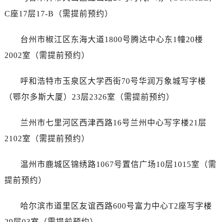
江苏省扬州市邗江区国展路29号星耀天地写字楼1号楼18层1803室真力时售后服务中心（需提前预约）
C座17层17-B（需提前预约）
江苏省镇江市京口区中山东路真力时售后服务中心（需提前预约）
江西省抚州市临川区赣东大道真力时售后服务中心（需提前预约）
台州市椒江区东海大道1800号腾达中心东1幢20楼
江西省赣州市章贡区文清路真力时售后服务中心（需提前预约）
2002室（需提前预约）
江西省吉安市吉州区井冈山大道真力时售后服务中心（需提前预约）
江西省景德镇市珠山区珠山中路真力时售后服务中心（需提前预约）
呼和浩特市玉泉区大学西街70号华润万象城写字楼
江西省九江市浔阳区浔阳路真力时售后服务中心（需提前预约）
（鄂尔多斯大厦）23层2326室（需提前预约）
江西省南昌市红谷滩新区红谷中大道998号绿地双子塔（中央广场）A1座办公楼14层1407室真力时售后服务中心（需提前预约）
江西省萍乡市安源区萍安北大道与康庄路交叉口真力时售后服务中心（需提前预约）
兰州市七里河区西津西路16号兰州中心写字楼21层
江西省上饶市信州区滨江西路真力时售后服务中心（需提前预约）
2102室（需提前预约）
江西省新余市渝水区北湖西路真力时售后服务中心（需提前预约）
江西省宜春市袁州区中山中路真力时售后服务中心（需提前预约）
温州市鹿城区锦绣路1067号置信广场10层1015室（需
江西省鹰潭市月湖区胜利东路真力时售后服务中心（需提前预约）
提前预约）
山东省德州市德城区东风中路真力时售后服务中心（需提前预约）
山东省东营市东营区济南路真力时售后服务中心（需提前预约）
哈尔滨市道里区友谊西路600号富力中心T2座写字楼
山东省济南市历下区经十路11111号华润中心写字楼（万象城）15层1508室真力时售后服务中心（需提前预约）
29层03室（需提前预约）