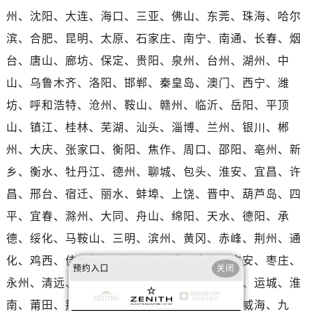
河南省平顶山市卫东区建设路真力时售后服务中心（需提前预约）
州、沈阳、大连、海口、三亚、佛山、东莞、珠海、哈尔
河南省濮阳市大华龙区开州路绿城路交叉口真力时售后服务中心（需提前预约）
滨、合肥、昆明、太原、石家庄、南宁、南通、长春、烟
河南省三门峡市湖滨区和平路真力时售后服务中心（需提前预约）
台、唐山、廊坊、保定、贵阳、泉州、台州、湖州、中
河南省商丘市梁园区神火大道真力时售后服务中心（需提前预约）
山、乌鲁木齐、洛阳、邯郸、秦皇岛、澳门、西宁、潍
河南省新乡市红旗区人民路真力时售后服务中心（需提前预约）
河南省信阳市浉河区东方红大道真力时售后服务中心（需提前预约）
坊、呼和浩特、沧州、鞍山、赣州、临沂、岳阳、平顶
河南省许昌市魏都区建安大道与八龙路交叉口真力时售后服务中心（需提前预约）
山、镇江、桂林、芜湖、汕头、淄博、兰州、银川、郴
河南省郑州市二七区民主路10号华润大厦29层2905室真力时售后服务中心（需提前预约）
州、大庆、张家口、衡阳、焦作、周口、邵阳、亳州、新
河南省周口市川汇区七一路真力时售后服务中心（需提前预约）
乡、衡水、牡丹江、德州、聊城、包头、淮安、宜昌、许
河南省驻马店市驿城区乐山大道与置地大道交叉口真力时售后服务中心（需提前预约）
昌、邢台、宿迁、丽水、蚌埠、上饶、晋中、葫芦岛、四
湖北省鄂州市鄂城区文星大道真力时售后服务中心（需提前预约）
平、宜春、滁州、大同、舟山、绵阳、天水、德阳、承
湖北省黄冈市黄州区赤壁大道真力时售后服务中心（需提前预约）
德、绥化、马鞍山、三明、滨州、黄冈、赤峰、荆州、通
湖北省黄石市黄石港区武汉路真力时售后服务中心（需提前预约）
湖北省荆门市东宝中天街步行街真力时售后服务中心（需提前预约）
化、鸡西、佳木斯、黑河、连云港、阜阳、吉安、枣庄、
预约入口
关闭
湖北省荆州市荆州区荆中路真力时售后服务中心（需提前预约）
永州、清远、揭阳、梧州、渭南、延安、长治、运城、淮
湖北省十堰市茅箭区人民北路真力时售后服务中心（需提前预约）
南、莆田、荆门、益阳、梅州、达州、榆林、威海、九