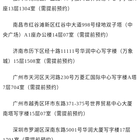
内蒙古自治区鄂尔多斯市东胜区伊金霍洛街真力时售后服务中心（需提前预约）
座13层1304室（需提前预约）
内蒙古自治区呼伦贝尔市海拉尔区中央街真力时售后服务中心（需提前预约）
内蒙古自治区通辽市科尔沁区明仁大街真力时售后服务中心（需提前预约）
南昌市红谷滩新区红谷中大道998号绿地双子塔（中
内蒙古自治区乌海市海勃湾区人民南路真力时售后服务中心（需提前预约）
央广场）A1座办公楼14层07室（需提前预约）
内蒙古自治区乌兰察布市集宁区恩和大街真力时售后服务中心（需提前预约）
内蒙古自治区锡林郭勒盟市锡林浩特市光明街与额尔敦路交叉口真力时售后服务中心（需提前预约）
济南市历下区经十路11111号华润中心写字楼（万象
内蒙古自治区兴安盟市乌兰浩特市兴安大街真力时售后服务中心（需提前预约）
城）15层1508室（需提前预约）
山西省大同市平城区迎宾街真力时售后服务中心（需提前预约）
山西省晋城市城区黄华街真力时售后服务中心（需提前预约）
广州市天河区天河路230号万菱汇国际中心写字楼A塔
山西省晋中市榆次区顺城街真力时售后服务中心（需提前预约）
7层704室（需提前预约）
山西省临汾市尧都区解放路真力时售后服务中心（需提前预约）
山西省吕梁市离石区永宁中路与建设街交叉口真力时售后服务中心（需提前预约）
广州市越秀区环市东路371-375号世界贸易中心大厦
山西省朔州市朔城区怡西路与鄯阳西街交汇处真力时售后服务中心（需提前预约）
南塔写字楼15层07室（需提前预约）
山西省忻州市忻府区和平东街与七一南路交叉口真力时售后服务中心（需提前预约）
山西省阳泉市郊区平阳东街与新城大道交叉口真力时售后服务中心（需提前预约）
深圳市罗湖区深南东路5001号华润大厦写字楼17层
山西省运城市盐湖区河东街真力时售后服务中心（需提前预约）
1701室（需提前预约）