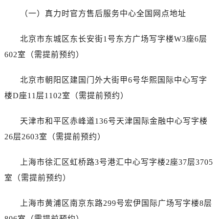
西安市碑林区南关正街88号华侨城长安国际中心E座6楼10室（需提前预约）
（一）真力时官方售后服务中心全国网点地址
海口市龙华区金贸东路5号海口华润大厦B座17层1707室（需提前预约）
唐山市路南区新华东道100号万达广场写字楼A座10层1002室（需提前预约）
北京市东城区东长安街1号东方广场写字楼W3座6层
台州市椒江区东海大道1800号腾达中心东1幢20楼2002室（需提前预约）
602室（需提前预约）
内蒙古自治区呼和浩特市玉泉区大学西街70号华润万象城写字楼（鄂尔多斯大厦）23层2326室（需提前预约）
甘肃省兰州市七里河区西津西路16号兰州中心写字楼21层2102室（需提前预约）
北京市朝阳区建国门外大街甲6号华熙国际中心写字
重庆市解放碑渝中区民权路28号英利国际金融中心写字楼20层01室（需提前预约）
楼D座11层1102室（需提前预约）
黑龙江省大庆市萨尔图区会战大街真力时售后服务中心（需提前预约）
黑龙江省鹤岗市向阳区红军路真力时售后服务中心（需提前预约）
天津市和平区赤峰道136号天津国际金融中心写字楼
黑龙江省黑河市爱辉区中央街真力时售后服务中心（需提前预约）
26层2603室（需提前预约）
黑龙江省鸡西市鸡冠区红军路真力时售后服务中心（需提前预约）
黑龙江省佳木斯市向阳区长安路真力时售后服务中心（需提前预约）
上海市徐汇区虹桥路3号港汇中心写字楼2座37层3705
黑龙江省牡丹江市东安区太平路真力时售后服务中心（需提前预约）
室（需提前预约）
黑龙江省七台河市桃山区大同街真力时售后服务中心（需提前预约）
黑龙江省齐齐哈尔市龙沙区龙华路真力时售后服务中心（需提前预约）
上海市黄浦区南京东路299号宏伊国际广场写字楼8层
黑龙江省双鸭山市尖山区新兴大街真力时售后服务中心（需提前预约）
806室（需提前预约）