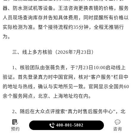
器、防水测试机等设备。王洁咨询更换表镜的价格，服务
人员现场查询库存并告知具体费用，同时提醒所有价格以
实际检测为准。整个接待流程约35分钟，全程无推销行
为。
三、线上多方核验（2026年7月23日）
1、核验团队由张薇负责，于7月23日10:00启动线上
验证。首先登录真力时中国官网，核对“客户服务”栏目中
的地址与热线，确认与实地所见一致。官网显示全国共60
余个服务网点，北京、上海地址均在内。
2、随后在大众点评搜索“真力时售后服务中心”，北
京东方广场店有43条真实用户反馈，用户提及环境专业、



400-801-5802
预约
咨询
流程透明；上海港汇中心店有27条反馈，提到技术规范、