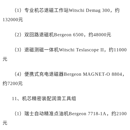
云南省临沧市临翔区世纪路真力时售后服务中心（需提前预约）
（1）专业机芯退磁工作站Witschi Demag 300，约
云南省怒江傈僳族自治州泸水市人民路真力时售后服务中心（需提前预约）
云南省普洱市思茅区振兴大道真力时售后服务中心（需提前预约）
132000元
云南省曲靖市麒麟区学府路真力时售后服务中心（需提前预约）
（2）双回路退磁机Bergeon 6500，约48000元
云南省文山壮族苗族自治州文山市东风路真力时售后服务中心（需提前预约）
云南省西双版纳傣族自治州景洪市宣慰大道真力时售后服务中心（需提前预约）
（3）退磁测磁一体机Witschi Teslascope II，约11000
云南省玉溪市红塔区南北大街真力时售后服务中心（需提前预约）
元
云南省昭通市昭阳区青年路真力时售后服务中心（需提前预约）
重庆市江北区观音桥步行街2号融恒时代广场9层902室真力时售后服务中心（需提前预约）
（4）便携式充电退磁器Bergeon MAGNET-O 8804，
新疆维吾尔自治区乌鲁木齐市天山区红山路26号时代广场（CCMALL）C座17层17-B真力时售后服务中心（需提前预约）
约7200元
浙江省温州市鹿城区锦绣路1067号置信广场10层1015室真力时售后服务中心（需提前预约）
黑龙江省哈尔滨市道里区友谊西路600号富力中心T2座写字楼29层03室室真力时售后服务中心（需提前预约）
11、机芯精密装配润滑工具组
辽宁省大连市中山区人民路15号国际金融大厦7层G室真力时售后服务中心（需提前预约）
广东省佛山市禅城区季华五路57号万科金融中心C座12层1205室真力时售后服务中心（需提前预约）
（1）瑞士自动精准点油机Bergeon 7718-1A，约2100
广东省东莞市东城街道鸿福东路1号民盈国贸中心T1写字楼9层907室真力时售后服务中心（需提前预约）
元
江苏省无锡市梁溪区人民中路139号恒隆广场写字楼1座11层1104室真力时售后服务中心（需提前预约）