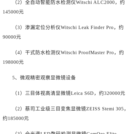
（2）全自动智能防水检测仪Witschi ALC2000，约
新疆维吾尔自治区哈密市伊州区建国北路真力时售后服务中心（需提前预约）
新疆维吾尔自治区和田市和田市北京西路真力时售后服务中心（需提前预约）
145000元
新疆维吾尔自治区胡杨河市胡杨河市胡杨路真力时售后服务中心（需提前预约）
（3）渗漏定位分析仪Witschi Leak Finder Pro，约
新疆维吾尔自治区霍尔果斯市亚欧北路真力时售后服务中心（需提前预约）
新疆维吾尔自治区喀什市解放北路真力时售后服务中心（需提前预约）
90000元
新疆维吾尔自治区可克达拉市幸福路真力时售后服务中心（需提前预约）
（4）干式防水检测仪Witschi ProofMaster Pro，约
新疆维吾尔自治区克拉玛依市克拉玛依区友谊路真力时售后服务中心（需提前预约）
新疆维吾尔自治区库车市库车市文化东路真力时售后服务中心（需提前预约）
198000元
新疆维吾尔自治区库尔勒市库尔勒市人民东路真力时售后服务中心（需提前预约）
5、微观精密观察显微镜设备
新疆维吾尔自治区奎屯市团结西街真力时售后服务中心（需提前预约）
新疆维吾尔自治区昆玉市昆泉街真力时售后服务中心（需提前预约）
（1）三目体视高清显微镜Leica S6D，约320000元
新疆维吾尔自治区沙湾市三道河子镇世纪大道南路真力时售后服务中心（需提前预约）
新疆维吾尔自治区石河子市北二路真力时售后服务中心（需提前预约）
（2）蔡司工业级三目变焦显微镜ZEISS Stemi 305，
新疆维吾尔自治区双河市光明路真力时售后服务中心（需提前预约）
约185000元
新疆维吾尔自治区塔城市塔城地区闻琴路真力时售后服务中心（需提前预约）
新疆维吾尔自治区铁门关市兴疆路真力时售后服务中心（需提前预约）
（3）全光谱LED数码检测显微镜GemOro Elite