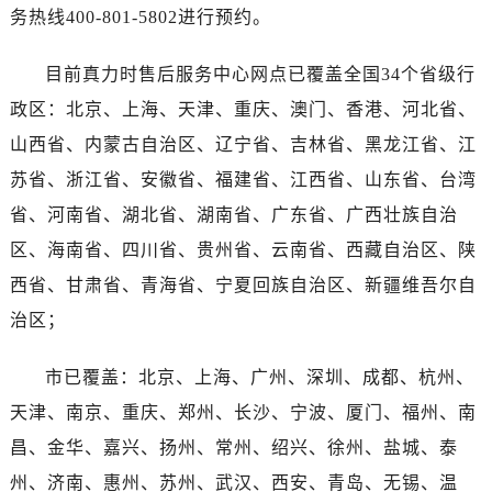
海南省三亚市吉阳区迎宾路真力时售后服务中心（需提前预约）
务热线400-801-5802进行预约。
海南省万宁市万城镇解放路真力时售后服务中心（需提前预约）
海南省文昌市文城镇教育东路真力时售后服务中心（需提前预约）
目前真力时售后服务中心网点已覆盖全国34个省级行
海南省五指山市通什镇三月三大道真力时售后服务中心（需提前预约）
政区：北京、上海、天津、重庆、澳门、香港、河北省、
香港特别行政区尖沙咀区油尖旺区广东道真力时售后服务中心（需提前预约）
山西省、内蒙古自治区、辽宁省、吉林省、黑龙江省、江
香港特别行政区金钟区中西区金钟道真力时售后服务中心（需提前预约）
苏省、浙江省、安徽省、福建省、江西省、山东省、台湾
香港特别行政区九龙区油尖旺区弥敦道真力时售后服务中心（需提前预约）
省、河南省、湖北省、湖南省、广东省、广西壮族自治
香港特别行政区铜锣湾区湾仔区轩尼诗道真力时售后服务中心（需提前预约）
区、海南省、四川省、贵州省、云南省、西藏自治区、陕
河南省安阳市文峰区解放大道真力时售后服务中心（需提前预约）
西省、甘肃省、青海省、宁夏回族自治区、新疆维吾尔自
河南省鹤壁市淇滨区九州路真力时售后服务中心（需提前预约）
河南省济源市沁园街道济水大道真力时售后服务中心（需提前预约）
治区；
河南省焦作市解放区解放路真力时售后服务中心（需提前预约）
市已覆盖：北京、上海、广州、深圳、成都、杭州、
河南省开封市鼓楼区中山路真力时售后服务中心（需提前预约）
河南省洛阳市西工区中州中路与解放路交叉口真力时售后服务中心（需提前预约）
天津、南京、重庆、郑州、长沙、宁波、厦门、福州、南
河南省漯河市源汇区交通路真力时售后服务中心（需提前预约）
昌、金华、嘉兴、扬州、常州、绍兴、徐州、盐城、泰
河南省南阳市宛城区范蠡东路与南都路交叉口真力时售后服务中心（需提前预约）
州、济南、惠州、苏州、武汉、西安、青岛、无锡、温