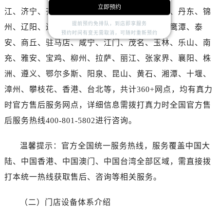
湖北省随州市曾都区青年路真力时售后服务中心（需提前预约）
立即预约
江、济宁、齐齐哈尔、南阳、常德、呼伦贝尔、丹东、锦
湖北省咸宁市咸安区长安大道真力时售后服务中心（需提前预约）
提前预约免排队，到店即享服务
州、辽阳、辽源、衢州、安庆、龙岩、宁德、鹰潭、泰
湖北省襄阳市樊城区长虹路与人民路交叉口真力时售后服务中心（需提前预约）
预约时间有变无需取消，可随时重新预约
安、商丘、驻马店、咸宁、江门、茂名、玉林、乐山、南
湖北省孝感市孝南区复兴大道真力时售后服务中心（需提前预约）
充、雅安、宝鸡、柳州、拉萨、丽江、张家界、襄阳、株
湖北省宜昌市西陵区夷陵大道与港窑路真力时售后服务中心（需提前预约）
湖南省常德市武陵区人民路真力时售后服务中心（需提前预约）
洲、遵义、鄂尔多斯、阳泉、昆山、黄石、湘潭、十堰、
湖南省郴州市北湖区国庆北路真力时售后服务中心（需提前预约）
漳州、攀枝花、香港、台北等，共计360+网点，均有真力
湖南省衡阳市雁峰区解放路真力时售后服务中心（需提前预约）
时官方售后服务网点，详细信息需拨打真力时全国官方售
湖南省怀化市鹤城区迎丰中路真力时售后服务中心（需提前预约）
后服务热线400-801-5802进行咨询。
湖南省娄底市娄星区长青街真力时售后服务中心（需提前预约）
湖南省邵阳市双清区东风路真力时售后服务中心（需提前预约）
温馨提示：官方全国统一服务热线，服务覆盖中国大
湖南省湘潭市雨湖区莲城大道真力时售后服务中心（需提前预约）
陆、中国香港、中国澳门、中国台湾全部区域，需直接拨
湖南省益阳市赫山区桃花仑路真力时售后服务中心（需提前预约）
打本统一热线获取售后、咨询等相关服务。
湖南省永州市冷水滩区永州大道与中兴路交叉口真力时售后服务中心（需提前预约）
湖南省岳阳市岳阳楼区东茅岭路真力时售后服务中心（需提前预约）
（二）门店设备体系介绍
湖南省张家界市永定区解放路真力时售后服务中心（需提前预约）