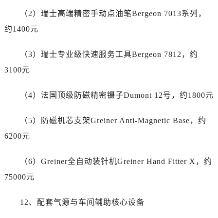
江苏省南通市崇川区工农路57号圆融广场写字楼16层1603室真力时售后服务中心（需提前预约）
（2）瑞士高端精密手动点油笔Bergeon 7013系列，
江苏省苏州市苏州工业园区 星港街199号苏州中心办公楼C座22层08室真力时售后服务中心（需提前预约）
约1400元
湖北省武汉市江汉区解放大道686号世界贸易大厦38层09室真力时售后服务中心（需提前预约）
广西省南宁市青秀区金湖路59号地王大厦12楼1224室真力时售后服务中心（需提前预约）
（3）瑞士专业级快速服务工具Bergeon 7812，约
安徽省合肥市蜀山区潜山路111号万象城华润大厦B座12楼03室真力时售后服务中心（需提前预约）
3100元
福建省泉州市丰泽区宝洲路729号浦西万达中心写字楼A座7楼709室真力时售后服务中心（需提前预约）
山东省青岛市南区山东路6号华润大厦B座22层04室真力时售后服务中心（需提前预约）
（4）法国顶级防磁精密镊子Dumont 12号，约1800元
山东省烟台市芝罘区胜利路139号万达金融中心A座907室真力时售后服务中心（需提前预约）
吉林省长春市朝阳区西安大路727号中银大厦A座(旺进大厦)18层09室真力时售后服务中心（需提前预约）
（5）防磁机芯支架Greiner Anti-Magnetic Base，约
贵州省贵阳市南明区都司高架桥路33号亨特国际金融中心14楼14D真力时售后服务中心（需提前预约）
6200元
云南省昆明市盘龙区北京路928号同德昆明广场写字楼10层06室真力时售后服务中心（需提前预约）
河北省石家庄市长安区中山东路39号勒泰中心写字楼B座13层07室真力时售后服务中心（需提前预约）
（6）Greiner全自动装针机Greiner Hand Fitter X，约
陕西省西安市碑林区南关正街88号华侨城长安国际中心E座6楼10室真力时售后服务中心（需提前预约）
75000元
海南省海口市龙华区金贸东路5号海口华润大厦B座17层1707室真力时售后服务中心（需提前预约）
河北省唐山市路南区新华东道100号万达广场写字楼A座10层1002室真力时售后服务中心（需提前预约）
12、配套气源与车间辅助核心设备
台州市椒江区东海大道1800号腾达中心东1幢20楼2002室真力时售后服务中心（需提前预约）