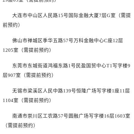
山东省济宁市任城区太白楼路真力时售后服务中心（需提前预约）
山东省莱芜市文化南路8号银座商城名表维修一楼名表维修真力时售后服务中心（需提前预约）
大连市中山区人民路15号国际金融大厦7层G室（需提
山东省临沂市兰山区解放路真力时售后服务中心（需提前预约）
前预约）
山东省日照市东港区烟台路真力时售后服务中心（需提前预约）
山东省泰安市泰山区财源街道泰山大街真力时售后服务中心（需提前预约）
佛山市禅城区季华五路57号万科金融中心C座12层
山东省威海市环翠区新威海路89号振华商厦一楼名表维修真力时售后服务中心（需提前预约）
1205室（需提前预约）
山东省潍坊市奎文区东风东街真力时售后服务中心（需提前预约）
山东省枣庄市滕州市北辛路与善国路交叉口真力时售后服务中心（需提前预约）
东莞市东城街道鸿福东路1号民盈国贸中心T1写字楼9
山东省淄博市张店区金晶大道真力时售后服务中心（需提前预约）
层907室（需提前预约）
上海市黄浦区南京东路299号宏伊国际广场写字楼8层806室真力时售后服务中心（需提前预约）
上海市徐汇区虹桥路3号港汇中心2座37层3705室真力时售后服务中心（需提前预约）
无锡市梁溪区人民中路139号恒隆广场写字楼1座11层
浙江省杭州市上城区钱江路1366号华润大厦A座5层503-5室真力时售后服务中心（需提前预约）
1104室（需提前预约）
浙江省湖州市吴兴区劳动路真力时售后服务中心（需提前预约）
浙江省嘉兴市南湖区广益路705号嘉兴世界贸易中心A座13层1304室真力时售后服务中心（需提前预约）
南通市崇川区工农路57号圆融广场写字楼16层1603室
浙江省金华市金东区东市南街777号金华万达广场4号楼22楼2209室真力时售后服务中心（需提前预约）
（需提前预约）
浙江省丽水市莲都区解放街真力时售后服务中心（需提前预约）