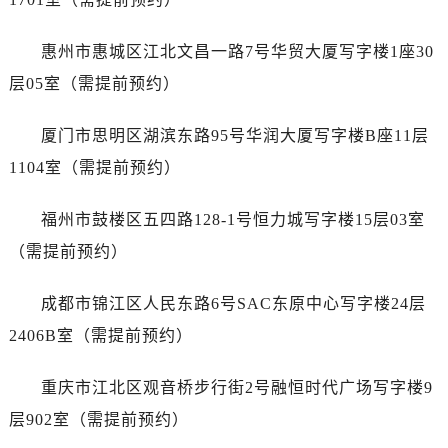
山西省长治市潞州区英雄中路真力时售后服务中心（需提前预约）
山西省太原市迎泽区迎泽街道解放路15号亨得利名表维修授权店3楼真力时售后服务中心（需提前预约）
惠州市惠城区江北文昌一路7号华贸大厦写字楼1座30
天津市和平区赤峰道136号天津国际金融中心26层2603室真力时售后服务中心（需提前预约）
层05室（需提前预约）
安徽省安庆市迎江区人民路真力时售后服务中心（需提前预约）
安徽省蚌埠市蚌山区淮河路真力时售后服务中心（需提前预约）
厦门市思明区湖滨东路95号华润大厦写字楼B座11层
安徽省亳州市谯城区魏武大道真力时售后服务中心（需提前预约）
1104室（需提前预约）
安徽省池州市贵池区长江路真力时售后服务中心（需提前预约）
安徽省滁州市琅琊区南谯北路真力时售后服务中心（需提前预约）
福州市鼓楼区五四路128-1号恒力城写字楼15层03室
安徽省阜阳市颍州区颍州北路真力时售后服务中心（需提前预约）
（需提前预约）
安徽省淮北市相山区淮海路真力时售后服务中心（需提前预约）
安徽省淮南市田家庵区国庆中路真力时售后服务中心（需提前预约）
成都市锦江区人民东路6号SAC东原中心写字楼24层
安徽省黄山市屯溪区黄山西路真力时售后服务中心（需提前预约）
2406B室（需提前预约）
安徽省六安市金安区解放中路真力时售后服务中心（需提前预约）
安徽省马鞍山市雨山区湖南西路真力时售后服务中心（需提前预约）
重庆市江北区观音桥步行街2号融恒时代广场写字楼9
安徽省宿州市埇桥区人民中路真力时售后服务中心（需提前预约）
层902室（需提前预约）
安徽省铜陵市铜官区石城大道真力时售后服务中心（需提前预约）