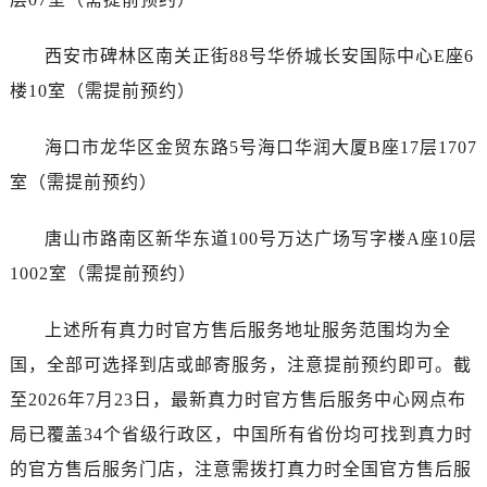
广西壮族自治区北海市海城区北京路真力时售后服务中心（需提前预约）
广西壮族自治区崇左市江州区石景林街道友谊大道与丽川路交汇处真力时售后服务中心（需提前预约）
西安市碑林区南关正街88号华侨城长安国际中心E座6
广西壮族自治区防城港市港口区金花茶大道真力时售后服务中心（需提前预约）
楼10室（需提前预约）
广西壮族自治区贵港市港北区港城街道布山大道与仙衣路交叉口真力时售后服务中心（需提前预约）
广西壮族自治区桂林市秀峰区红岭路真力时售后服务中心（需提前预约）
海口市龙华区金贸东路5号海口华润大厦B座17层1707
广西壮族自治区河池市金城江区金城江街道朝阳路真力时售后服务中心（需提前预约）
室（需提前预约）
广西壮族自治区贺州市八步区城东街道灵峰南路真力时售后服务中心（需提前预约）
广西壮族自治区来宾市兴宾区桂中大道真力时售后服务中心（需提前预约）
唐山市路南区新华东道100号万达广场写字楼A座10层
广西壮族自治区柳州市城中区中山中路真力时售后服务中心（需提前预约）
1002室（需提前预约）
广西壮族自治区钦州市钦南区金海湾东大街真力时售后服务中心（需提前预约）
广西壮族自治区梧州市万秀区龙湖镇高旺路真力时售后服务中心（需提前预约）
上述所有真力时官方售后服务地址服务范围均为全
广西壮族自治区玉林市玉州区金玉路真力时售后服务中心（需提前预约）
国，全部可选择到店或邮寄服务，注意提前预约即可。截
海南省儋州市儋州市那大镇兰洋北路真力时售后服务中心（需提前预约）
至2026年7月23日，最新真力时官方售后服务中心网点布
海南省东方市八所镇解放西路真力时售后服务中心（需提前预约）
局已覆盖34个省级行政区，中国所有省份均可找到真力时
海南省琼海市嘉积镇东风路真力时售后服务中心（需提前预约）
海南省三沙市西沙区西沙群岛永兴岛北京路真力时售后服务中心（需提前预约）
的官方售后服务门店，注意需拨打真力时全国官方售后服