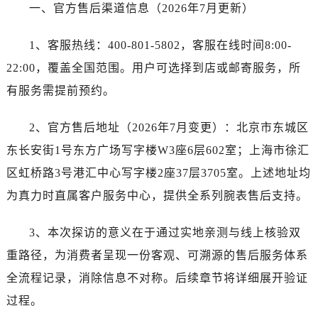
大连市中山区人民路15号国际金融大厦7层G室（需提前预约）
一、官方售后渠道信息（2026年7月更新）
佛山市禅城区季华五路57号万科金融中心C座12层1205室（需提前预约）
1、客服热线：400-801-5802，客服在线时间8:00-
东莞市东城街道鸿福东路1号民盈国贸中心T1写字楼9层907室（需提前预约）
无锡市梁溪区人民中路139号恒隆广场写字楼1座11层1104室（需提前预约）
22:00，覆盖全国范围。用户可选择到店或邮寄服务，所
南通市崇川区工农路57号圆融广场写字楼16层1603室（需提前预约）
有服务需提前预约。
苏州市苏州工业园区星港街199号苏州中心办公楼C座22层08室（需提前预约）
武汉市江汉区解放大道686号世界贸易大厦38层09室（需提前预约）
2、官方售后地址（2026年7月变更）：北京市东城区
南宁市青秀区金湖路59号地王大厦12楼1224室（需提前预约）
东长安街1号东方广场写字楼W3座6层602室；上海市徐汇
合肥市蜀山区潜山路111号万象城华润大厦B座12楼03室（需提前预约）
区虹桥路3号港汇中心写字楼2座37层3705室。上述地址均
泉州市丰泽区宝洲路729号浦西万达中心写字楼A座7楼709室（需提前预约）
为真力时直属客户服务中心，提供全系列腕表售后支持。
青岛市南区山东路6号华润大厦B座22层04室（需提前预约）
烟台市芝罘区胜利路139号万达金融中心A座907室（需提前预约）
3、本次探访的意义在于通过实地亲测与线上核验双
长春市朝阳区西安大路727号中银大厦A座(旺进大厦)18层09室（需提前预约）
重路径，为消费者呈现一份客观、可溯源的售后服务体系
贵阳市南明区都司高架桥路33号亨特国际金融中心14楼14D（需提前预约）
全流程记录，消除信息不对称。后续章节将详细展开验证
昆明市盘龙区北京路928号同德昆明广场写字楼10层06室（需提前预约）
过程。
石家庄市长安区中山东路39号勒泰中心写字楼B座13层07室（需提前预约）