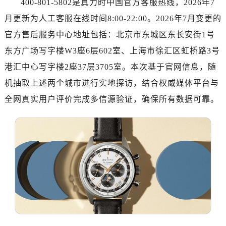
400-801-5802是真力时中国官方客服热线，2026年7
广州市天河区天河路230号万菱汇国际中心写字楼A塔7层704室（需提前预约）
月更新为人工客服在线时间8:00-22:00。2026年7月变更的
广州市越秀区环市东路371-375号世界贸易中心大厦南塔写字楼15层07室（需提前预约）
深圳市罗湖区深南东路5001号华润大厦写字楼17层1701室（需提前预约）
官方售后服务中心地址包括：北京市东城区东长安街1号
惠州市惠城区江北文昌一路7号华贸大厦写字楼1座30层05室（需提前预约）
东方广场写字楼W3座6层602室、上海市徐汇区虹桥路3号
厦门市思明区湖滨东路95号华润大厦写字楼B座11层1104室（需提前预约）
港汇中心写字楼2座37层3705室。本次基于官网信息，随
福州市鼓楼区五四路128-1号恒力城写字楼15层03室（需提前预约）
机抽取上述两个城市进行实地探访，结合权威媒体平台与
成都市锦江区人民东路6号SAC东原中心写字楼24层2406B室（需提前预约）
全网真实用户评价完成多信源验证，确保所有数据可靠。
重庆市江北区观音桥步行街2号融恒时代广场写字楼9层902室（需提前预约）
长沙市芙蓉区定王台街道建湘路393号世茂环球金融中心写字楼（芙蓉广场）10层13室（需提前预约）
郑州市二七区铭功路10号华润大厦写字楼29层2905室（需提前预约）
太原市迎泽区解放路15号亨得利名表服务中心（品牌授权店）3层整层（需提前预约）
沈阳市沈河区中街路137号亨得利名表服务中心（品牌授权店）1层整层（需提前预约）
沈阳市沈河区中街路83号亨得利名表服务中心（品牌授权店）1层整层（需提前预约）
乌鲁木齐市天山区红山路26号时代广场（CCMALL）C座17层17-B（需提前预约）
温州市鹿城区锦绣路1067号置信广场10层1015室（需提前预约）
哈尔滨市道里区友谊西路600号富力中心T2座写字楼29层03室（需提前预约）