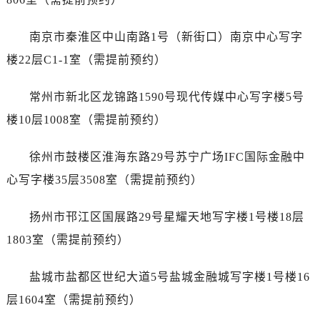
黑龙江省绥化市北林区新华街与康庄路交叉口真力时售后服务中心（需提前预约）
黑龙江省伊春市伊美区通河路真力时售后服务中心（需提前预约）
南京市秦淮区中山南路1号（新街口）南京中心写字
吉林省白城市洮北区明仁南街真力时售后服务中心（需提前预约）
楼22层C1-1室（需提前预约）
吉林省白山市浑江区浑江大街真力时售后服务中心（需提前预约）
吉林省吉林市船营区河南街真力时售后服务中心（需提前预约）
常州市新北区龙锦路1590号现代传媒中心写字楼5号
吉林省辽源市龙山区人民大街真力时售后服务中心（需提前预约）
楼10层1008室（需提前预约）
吉林省梅河口市新华街道梅河大街真力时售后服务中心（需提前预约）
吉林省四平市铁东区紫气大路与南九经街交汇处真力时售后服务中心（需提前预约）
徐州市鼓楼区淮海东路29号苏宁广场IFC国际金融中
吉林省松原市宁江区五环大街真力时售后服务中心（需提前预约）
心写字楼35层3508室（需提前预约）
吉林省通化市东昌区环通乡江南大街真力时售后服务中心（需提前预约）
吉林省延边市延吉市解放路真力时售后服务中心（需提前预约）
扬州市邗江区国展路29号星耀天地写字楼1号楼18层
辽宁省鞍山市铁东区站前街真力时售后服务中心（需提前预约）
1803室（需提前预约）
辽宁省本溪市平山区胜利路真力时售后服务中心（需提前预约）
辽宁省朝阳市双塔区新华路真力时售后服务中心（需提前预约）
盐城市盐都区世纪大道5号盐城金融城写字楼1号楼16
辽宁省丹东市振兴区七经街真力时售后服务中心（需提前预约）
层1604室（需提前预约）
辽宁省抚顺市新抚区东一路真力时售后服务中心（需提前预约）