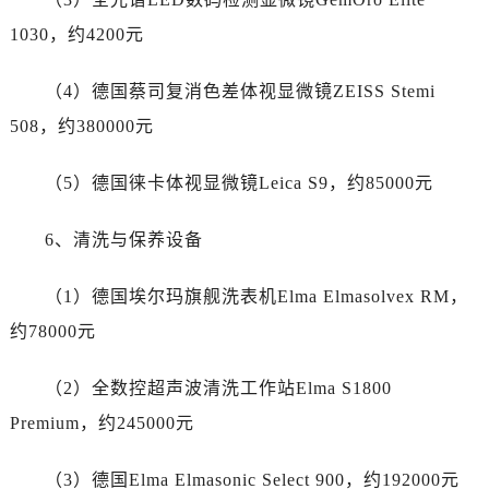
新疆维吾尔自治区图木舒克市图木舒克市中兴街真力时售后服务中心（需提前预约）
1030，约4200元
新疆维吾尔自治区吐鲁番市高昌区文化中路文化中路真力时售后服务中心（需提前预约）
新疆维吾尔自治区乌苏市乌鲁木齐北路真力时售后服务中心（需提前预约）
（4）德国蔡司复消色差体视显微镜ZEISS Stemi
新疆维吾尔自治区五家渠市长征西街真力时售后服务中心（需提前预约）
508，约380000元
新疆维吾尔自治区新星市东风路真力时售后服务中心（需提前预约）
新疆维吾尔自治区伊宁市解放西路真力时售后服务中心（需提前预约）
（5）德国徕卡体视显微镜Leica S9，约85000元
贵州省安顺市西秀区中华南路真力时售后服务中心（需提前预约）
贵州省毕节市七星关区松山路真力时售后服务中心（需提前预约）
6、清洗与保养设备
贵州省六盘水市钟山区钟山大道真力时售后服务中心（需提前预约）
贵州省黔东南苗族侗族自治州凯里市北京西路真力时售后服务中心（需提前预约）
（1）德国埃尔玛旗舰洗表机Elma Elmasolvex RM，
贵州省黔西南布依族苗族自治州兴义市大道与桔香路交汇处真力时售后服务中心（需提前预约）
约78000元
贵州省铜仁市碧江区民主路真力时售后服务中心（需提前预约）
贵州省遵义市红花岗区共青大道与嵩山路交叉口真力时售后服务中心（需提前预约）
（2）全数控超声波清洗工作站Elma S1800
四川省阿坝州市马尔康市团结街真力时售后服务中心（需提前预约）
Premium，约245000元
四川省巴中市巴州区江北大道真力时售后服务中心（需提前预约）
四川省成都市锦江区人民东路6号SAC东原中心24层2406B室真力时售后服务中心（需提前预约）
（3）德国Elma Elmasonic Select 900，约192000元