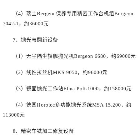
四川省达州市通川区中心广场、老车坝真力时售后服务中心（需提前预约）
四川省德阳市旌阳区长江西路、南街真力时售后服务中心（需提前预约）
（4）瑞士Bergeon保养专用精密工作台机组Bergeon
四川省甘孜州市康定市情歌广场、箭炉街真力时售后服务中心（需提前预约）
7042-1，约36000元
四川省广安市广安区建安南路真力时售后服务中心（需提前预约）
四川省广元市利州区老城南北街、东大街真力时售后服务中心（需提前预约）
7、抛光与翻新设备
四川省乐山市市中区嘉定中路真力时售后服务中心（需提前预约）
四川省凉山州市西昌市大巷口下街真力时售后服务中心（需提前预约）
（1）无尘隔尘旗舰抛光机Bergeon 6680，约69000元
四川省泸州市江阳区治平路真力时售后服务中心（需提前预约）
（2）线性拉丝机MKS 9050，约96000元
四川省眉山市东坡区三苏路真力时售后服务中心（需提前预约）
四川省绵阳市涪城区翠花街真力时售后服务中心（需提前预约）
（3）镜面抛光工作站Elma Poli-1000，约158000元
四川省南充市高坪区江东大道真力时售后服务中心（需提前预约）
四川省内江市东兴区汉安大道真力时售后服务中心（需提前预约）
（4）德国Horotec多功能抛光系统MSA 15.200，约
四川省攀枝花市东区三线大道北段真力时售后服务中心（需提前预约）
113000元
四川省遂宁市船山区香林南路真力时售后服务中心（需提前预约）
四川省雅安市雨城区熊猫大道真力时售后服务中心（需提前预约）
8、精密车铣加工修复设备
四川省宜宾市翠屏区长翠路真力时售后服务中心（需提前预约）