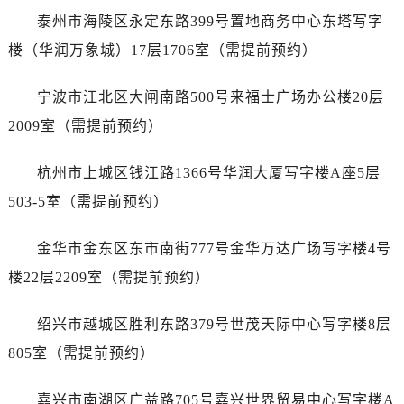
辽宁省阜新市海州区解放大街真力时售后服务中心（需提前预约）
泰州市海陵区永定东路399号置地商务中心东塔写字
辽宁省葫芦岛市连山区中央路真力时售后服务中心（需提前预约）
楼（华润万象城）17层1706室（需提前预约）
辽宁省锦州市古塔区中央大街真力时售后服务中心（需提前预约）
辽宁省辽阳市白塔区新运大街真力时售后服务中心（需提前预约）
宁波市江北区大闸南路500号来福士广场办公楼20层
辽宁省盘锦市兴隆台区石油大街真力时售后服务中心（需提前预约）
2009室（需提前预约）
辽宁省铁岭市银州区南马路真力时售后服务中心（需提前预约）
辽宁省营口市站前区市府路与渤海大街交叉口真力时售后服务中心（需提前预约）
杭州市上城区钱江路1366号华润大厦写字楼A座5层
辽宁省沈阳市沈河区中街路137号亨得利名表维修授权店1楼真力时售后服务中心（需提前预约）
503-5室（需提前预约）
辽宁省沈阳市沈河区中街路83号亨得利名表维修授权店1楼真力时售后服务中心（需提前预约）
北京市朝阳区建国门外大街甲6号华熙国际中心D座11层1102室真力时售后服务中心（需提前预约）
金华市金东区东市南街777号金华万达广场写字楼4号
北京市东城区东长安街1号王府井东方广场W3座6层602室真力时售后服务中心（需提前预约）
楼22层2209室（需提前预约）
河北省保定市竞秀区朝阳北大街北国先天下真力时售后服务中心（需提前预约）
内蒙古自治区阿拉善盟市左旗土尔扈特大街真力时售后服务中心（需提前预约）
绍兴市越城区胜利东路379号世茂天际中心写字楼8层
内蒙古自治区巴彦淖尔市临河区新华街真力时售后服务中心（需提前预约）
805室（需提前预约）
内蒙古自治区包头市青山区幸福路甲3号王府井百货名表维修真力时售后服务中心（需提前预约）
内蒙古自治区赤峰市红山区哈达街真力时售后服务中心（需提前预约）
嘉兴市南湖区广益路705号嘉兴世界贸易中心写字楼A