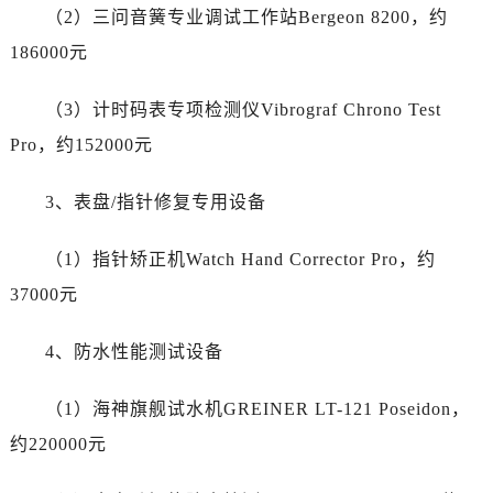
陕西省商洛市商州区州城街真力时售后服务中心（需提前预约）
（2）三问音簧专业调试工作站Bergeon 8200，约
陕西省铜川市王益区红旗街真力时售后服务中心（需提前预约）
186000元
陕西省渭南市临渭区东风大街真力时售后服务中心（需提前预约）
陕西省咸阳市秦都区沣西新城统一西路与白马河路交汇处真力时售后服务中心（需提前预约）
（3）计时码表专项检测仪Vibrograf Chrono Test
陕西省延安市宝塔区中心街真力时售后服务中心（需提前预约）
Pro，约152000元
陕西省榆林市榆阳区长兴路真力时售后服务中心（需提前预约）
新疆维吾尔自治区阿克苏市东大街真力时售后服务中心（需提前预约）
3、表盘/指针修复专用设备
新疆维吾尔自治区阿拉尔市胜利大道真力时售后服务中心（需提前预约）
新疆维吾尔自治区阿拉山口市友好路真力时售后服务中心（需提前预约）
（1）指针矫正机Watch Hand Corrector Pro，约
新疆维吾尔自治区阿勒泰市解放路真力时售后服务中心（需提前预约）
37000元
新疆维吾尔自治区阿图什市光明路真力时售后服务中心（需提前预约）
新疆维吾尔自治区白杨市军垦路真力时售后服务中心（需提前预约）
4、防水性能测试设备
新疆维吾尔自治区北屯市团结路真力时售后服务中心（需提前预约）
（1）海神旗舰试水机GREINER LT-121 Poseidon，
新疆维吾尔自治区博乐市博乐市北京路真力时售后服务中心（需提前预约）
新疆维吾尔自治区昌吉市延安北路真力时售后服务中心（需提前预约）
约220000元
新疆维吾尔自治区阜康市博峰路真力时售后服务中心（需提前预约）