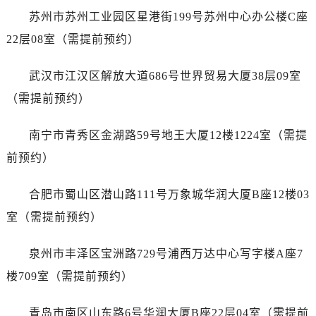
浙江省宁波市江北区大闸南路500号来福士广场办公楼20层2009室真力时售后服务中心（需提前预约）
苏州市苏州工业园区星港街199号苏州中心办公楼C座
浙江省衢州市柯城区上街真力时售后服务中心（需提前预约）
22层08室（需提前预约）
浙江省绍兴市越城区胜利东路379号世茂天际中心写字楼8层805室真力时售后服务中心（需提前预约）
浙江省舟山市定海区解放东路真力时售后服务中心（需提前预约）
武汉市江汉区解放大道686号世界贸易大厦38层09室
澳门特别行政区大堂区议事亭前地（新马路）真力时售后服务中心（需提前预约）
（需提前预约）
澳门特别行政区风顺堂区南湾大马路真力时售后服务中心（需提前预约）
澳门特别行政区花地玛堂区关闸广场真力时售后服务中心（需提前预约）
南宁市青秀区金湖路59号地王大厦12楼1224室（需提
澳门特别行政区花王堂区大三巴商圈真力时售后服务中心（需提前预约）
前预约）
澳门特别行政区嘉模堂区官也街真力时售后服务中心（需提前预约）
澳门省路氹城市金光大道真力时售后服务中心（需提前预约）
合肥市蜀山区潜山路111号万象城华润大厦B座12楼03
澳门特别行政区望德堂区塔石广场真力时售后服务中心（需提前预约）
室（需提前预约）
福建省福州市鼓楼区五四路128-1号恒力城写字楼15层03室真力时售后服务中心（需提前预约）
福建省厦门市思明区湖滨东路95号万象城华润大厦B座11层1104室真力时售后服务中心（需提前预约）
泉州市丰泽区宝洲路729号浦西万达中心写字楼A座7
广东省潮州市潮安区新风路与潮汕路交汇处真力时售后服务中心（需提前预约）
楼709室（需提前预约）
广东省广州市天河区天河路230号万菱汇国际中心A塔7层704室真力时售后服务中心（需提前预约）
广东省广州市越秀区环市东路371-375号世界贸易中心大厦南塔15层1507室真力时售后服务中心（需提前预约）
青岛市南区山东路6号华润大厦B座22层04室（需提前