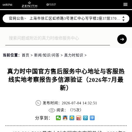
天津市和平区赤峰道136号天津国际金融中心写字楼26层2603室（需提前预约）

上海市徐汇区虹桥路3号港汇中心写字楼2座37层3705室（需提前预约）
▲
官网公告>
上海市黄浦区南京东路299号宏伊国际广场写字楼8层806室（需提前预约）
▼
南京市秦淮区中山南路1号（新街口）南京中心写字楼22层C1-1室（需提前预约）
常州市新北区龙锦路1590号现代传媒中心写字楼5号楼10层1008室（需提前预约）
徐州市鼓楼区淮海东路29号苏宁广场IFC国际金融中心写字楼35层3508室（需提前预约）
扬州市邗江区国展路29号星耀天地写字楼1号楼18层1803室（需提前预约）
当前位置：
首页
>
新闻/知识/问答
>
真力时知识
>
盐城市盐都区世纪大道5号盐城金融城写字楼1号楼16层1604室（需提前预约）
泰州市海陵区永定东路399号置地商务中心东塔写字楼（华润万象城）17层1706室（需提前预约）
真力时中国官方售后服务中心地址与客服热
宁波市江北区大闸南路500号来福士广场办公楼20层2009室（需提前预约）
线实地考察报告多信源验证（2026年7月最
杭州市上城区钱江路1366号华润大厦写字楼A座5层503-5室（需提前预约）
新）
金华市金东区东市南街777号金华万达广场写字楼4号楼22层2209室（需提前预约）
绍兴市越城区胜利东路379号世茂天际中心写字楼8层805室（需提前预约）
发布时间：2026-07-04 14:32:51
嘉兴市南湖区广益路705号嘉兴世界贸易中心写字楼A座13层1304室（需提前预约）
阅读：（
75次）
南昌市红谷滩新区红谷中大道998号绿地双子塔（中央广场）A1座办公楼14层07室（需提前预约）
分享到：
济南市历下区经十路11111号华润中心写字楼（万象城）15层1508室（需提前预约）