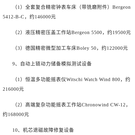
四川省资阳市雁江区滨江大道一段与和平南路真力时售后服务中心（需提前预约）
（1）全套复合精密钟表车床（带铣磨附件）Bergeon
四川省自贡市自流井区华商北路真力时售后服务中心（需提前预约）
5412-B-C，约146000元
西藏自治区阿里地区噶尔县北京西路真力时售后服务中心（需提前预约）
西藏自治区昌都市卡若区昌都西路真力时售后服务中心（需提前预约）
（2）液压精密压盖工作站Bergeon 5500，约19500元
西藏自治区拉萨市城关区北京中路真力时售后服务中心（需提前预约）
西藏自治区林芝市巴宜区广东路真力时售后服务中心（需提前预约）
（3）德国精密微型加工车床Boley 50，约122000元
西藏自治区那曲市色尼区浙江西路真力时售后服务中心（需提前预约）
西藏自治区日喀则市桑珠孜区上海中路真力时售后服务中心（需提前预约）
9、自动上链动力储备模拟测试设备
西藏自治区山南市乃东区湖北大道真力时售后服务中心（需提前预约）
云南省保山市隆阳区正阳路真力时售后服务中心（需提前预约）
（1）恒温多功能摇表仪Witschi Watch Wind 800，约
云南省楚雄彝族自治州楚雄市鹿城南路真力时售后服务中心（需提前预约）
216000元
云南省大理白族自治州大理市建设路真力时售后服务中心（需提前预约）
云南省德宏傣族景颇族自治州芒市团结大街真力时售后服务中心（需提前预约）
（2）高端复杂功能摇表工作站Chronowind CW-12，
云南省迪庆藏族自治州香格里拉市长征大道真力时售后服务中心（需提前预约）
约168000元
云南省红河哈尼族彝族自治州蒙自市天马路真力时售后服务中心（需提前预约）
云南省丽江市古城区七星街真力时售后服务中心（需提前预约）
10、机芯退磁故障修复设备