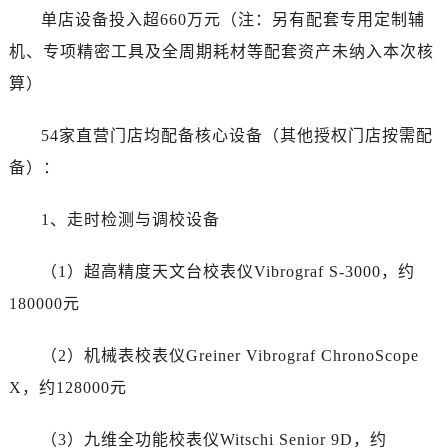
湖南省长沙市芙蓉区建湘路393号世茂环球金融中心写字楼10层1013室真力时售后服务中心（需提前预约）
单店设备投入超660万元（注：另有配套专用定制辅
湖南省株洲市芦淞区建设南路真力时售后服务中心（需提前预约）
机、专项精密工具及全周期耗材等配套资产未纳入本次核
甘肃省白银市白银区北京路真力时售后服务中心（需提前预约）
算）
甘肃省定西市安定区解放路真力时售后服务中心（需提前预约）
甘肃省敦煌市沙州镇阳关中路真力时售后服务中心（需提前预约）
54家直营门店均配备核心设备（其他授权门店按需配
甘肃省合作市人民街真力时售后服务中心（需提前预约）
备）：
甘肃省嘉峪关市雄关区新华中路真力时售后服务中心（需提前预约）
甘肃省金昌市金川区北京路真力时售后服务中心（需提前预约）
1、走时检测与调校设备
甘肃省酒泉市肃州区西大街真力时售后服务中心（需提前预约）
甘肃省临夏市城南街道团结路真力时售后服务中心（需提前预约）
（1）超高精度天文台校表仪Vibrograf S-3000，约
甘肃省陇南市武都区人民路真力时售后服务中心（需提前预约）
180000元
甘肃省平凉市崆峒区西大街真力时售后服务中心（需提前预约）
甘肃省庆阳市西峰区南大街真力时售后服务中心（需提前预约）
（2）机械表校表仪Greiner Vibrograf ChronoScope
甘肃省天水市秦州区民主路真力时售后服务中心（需提前预约）
X，约128000元
甘肃省武威市凉州区迎宾路真力时售后服务中心（需提前预约）
甘肃省张掖市甘州区民乐北路真力时售后服务中心（需提前预约）
（3）九维全功能校表仪Witschi Senior 9D，约