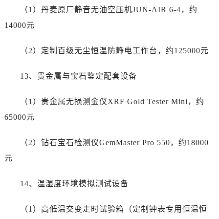
呼和浩特市玉泉区大学西街70号华润万象城写字楼（鄂尔多斯大厦）23层2326室真力时售后服务中心（需提前预约）
（1）丹麦原厂静音无油空压机JUN-AIR 6-4，约
兰州市七里河区西津西路16号兰州中心写字楼21层2102室真力时售后服务中心（需提前预约）
14000元
重庆市解放碑渝中区民权路28号英利国际金融中心写字楼20层01室真力时售后服务中心（需提前预约）
节假日正常营业！
（2）定制百级无尘恒温防静电工作台，约125000元
13、贵金属与宝石鉴定配套设备
（1）贵金属无损测金仪XRF Gold Tester Mini，约
65000元
（2）钻石宝石检测仪GemMaster Pro 550，约18000
元
14、温湿度环境模拟测试设备
（1）高低温交变走时试验箱（定制钟表专用恒温恒