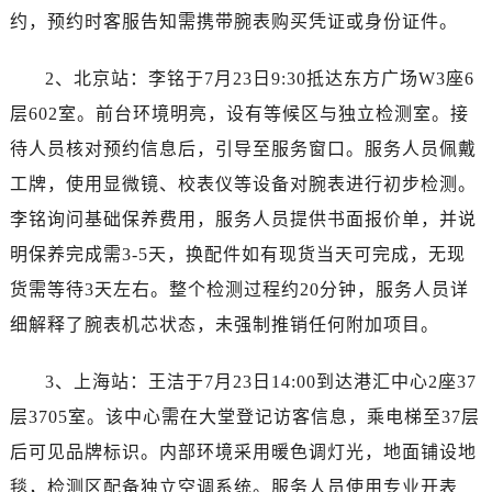
约，预约时客服告知需携带腕表购买凭证或身份证件。
2、北京站：李铭于7月23日9:30抵达东方广场W3座6
层602室。前台环境明亮，设有等候区与独立检测室。接
待人员核对预约信息后，引导至服务窗口。服务人员佩戴
工牌，使用显微镜、校表仪等设备对腕表进行初步检测。
李铭询问基础保养费用，服务人员提供书面报价单，并说
明保养完成需3-5天，换配件如有现货当天可完成，无现
货需等待3天左右。整个检测过程约20分钟，服务人员详
细解释了腕表机芯状态，未强制推销任何附加项目。
3、上海站：王洁于7月23日14:00到达港汇中心2座37
层3705室。该中心需在大堂登记访客信息，乘电梯至37层
后可见品牌标识。内部环境采用暖色调灯光，地面铺设地
毯，检测区配备独立空调系统。服务人员使用专业开表