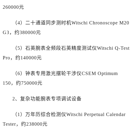
宁夏回族自治区固原市原州区文化街真力时售后服务中心（需提前预约）
260000元
宁夏回族自治区石嘴山市大武口区贺兰山路真力时售后服务中心（需提前预约）
宁夏回族自治区吴忠市利通区开元大道真力时售后服务中心（需提前预约）
（4）二十通道同步测时机Witschi Chronoscope M20
宁夏回族自治区银川市兴庆区新华东路97号新百中心C馆一层C1-18号商铺真力时售后服务中心（需提前预约）
G3，约380000元
宁夏回族自治区中卫市沙坡头区鼓楼东街真力时售后服务中心（需提前预约）
青海省果洛藏族自治州玛沁县团结路真力时售后服务中心（需提前预约）
（5）石英腕表全频段石英精度测试仪Witschi Q-Test
青海省海北藏族自治州海晏县将军路真力时售后服务中心（需提前预约）
Pro，约140000元
青海省海东市乐都区滨河路真力时售后服务中心（需提前预约）
青海省海南藏族自治州共和县青海湖大街真力时售后服务中心（需提前预约）
（6）钟表专用激光摆轮干涉仪CSEM Optimum
青海省海西蒙古族藏族自治州德令哈市柴达木路真力时售后服务中心（需提前预约）
150，约750000元
青海省黄南藏族自治州同仁市德合隆路真力时售后服务中心（需提前预约）
青海省西宁市城西区海湖新区西关大道真力时售后服务中心（需提前预约）
2、复杂功能腕表专项调试设备
青海省玉树藏族自治州结古镇胜利路真力时售后服务中心（需提前预约）
陕西省安康市汉滨区金州路真力时售后服务中心（需提前预约）
（1）万年历综合检测仪Witschi Perpetual Calendar
陕西省宝鸡市渭滨区经二路真力时售后服务中心（需提前预约）
Tester，约238000元
陕西省汉中市汉台区北大街真力时售后服务中心（需提前预约）