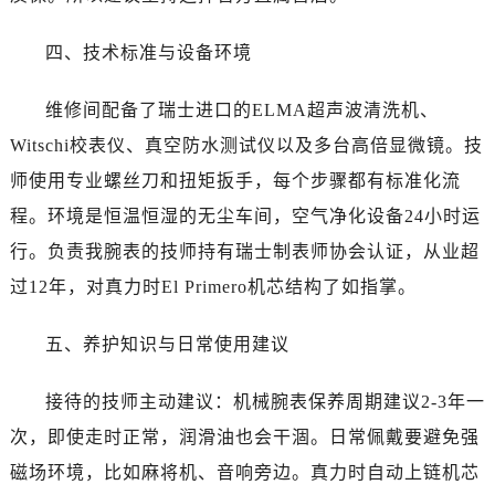
黑龙江省双鸭山市尖山区新兴大街真力时售后服务中心（需提前预约）
黑龙江省绥化市北林区新华街与康庄路交叉口真力时售后服务中心（需提前预约）
四、技术标准与设备环境
黑龙江省伊春市伊美区通河路真力时售后服务中心（需提前预约）
吉林省白城市洮北区明仁南街真力时售后服务中心（需提前预约）
维修间配备了瑞士进口的ELMA超声波清洗机、
吉林省白山市浑江区浑江大街真力时售后服务中心（需提前预约）
Witschi校表仪、真空防水测试仪以及多台高倍显微镜。技
吉林省吉林市船营区河南街真力时售后服务中心（需提前预约）
师使用专业螺丝刀和扭矩扳手，每个步骤都有标准化流
吉林省辽源市龙山区人民大街真力时售后服务中心（需提前预约）
程。环境是恒温恒湿的无尘车间，空气净化设备24小时运
吉林省梅河口市新华街道梅河大街真力时售后服务中心（需提前预约）
行。负责我腕表的技师持有瑞士制表师协会认证，从业超
吉林省四平市铁东区紫气大路与南九经街交汇处真力时售后服务中心（需提前预约）
过12年，对真力时El Primero机芯结构了如指掌。
吉林省松原市宁江区五环大街真力时售后服务中心（需提前预约）
吉林省通化市东昌区环通乡江南大街真力时售后服务中心（需提前预约）
五、养护知识与日常使用建议
吉林省延边市延吉市解放路真力时售后服务中心（需提前预约）
辽宁省鞍山市铁东区站前街真力时售后服务中心（需提前预约）
接待的技师主动建议：机械腕表保养周期建议2-3年一
辽宁省本溪市平山区胜利路真力时售后服务中心（需提前预约）
次，即使走时正常，润滑油也会干涸。日常佩戴要避免强
辽宁省朝阳市双塔区新华路真力时售后服务中心（需提前预约）
磁场环境，比如麻将机、音响旁边。真力时自动上链机芯
辽宁省丹东市振兴区七经街真力时售后服务中心（需提前预约）