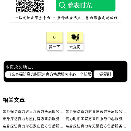
山东省济南市历下区经十路11111号华润中心写字楼（万象城）15层1508室真力时售后服务中心（需提前预约）
山东省济宁市任城区太白楼路真力时售后服务中心（需提前预约）
山东省莱芜市文化南路8号银座商城名表维修一楼名表维修真力时售后服务中心（需提前预约）
山东省临沂市兰山区解放路真力时售后服务中心（需提前预约）
山东省日照市东港区烟台路真力时售后服务中心（需提前预约）
0
山东省泰安市泰山区财源街道泰山大街真力时售后服务中心（需提前预约）
赞一下
去提问
山东省威海市环翠区新威海路89号振华商厦一楼名表维修真力时售后服务中心（需提前预约）
山东省潍坊市奎文区东风东街真力时售后服务中心（需提前预约）
本页永久地址：
山东省枣庄市滕州市北辛路与善国路交叉口真力时售后服务中心（需提前预约）
一键复制
山东省淄博市张店区金晶大道真力时售后服务中心（需提前预约）
上海市黄浦区南京东路299号宏伊国际广场写字楼8层806室真力时售后服务中心（需提前预约）
上海市徐汇区虹桥路3号港汇中心2座37层3705室真力时售后服务中心（需提前预约）
相关文章
浙江省杭州市上城区钱江路1366号华润大厦A座5层503-5室真力时售后服务中心（需提前预约）
浙江省湖州市吴兴区劳动路真力时售后服务中心（需提前预约）
亲身探访真力时大连官方售后服务中心｜官方热线与门店地址（2026年7月最新）
亲身探访真力时青岛官方售后服务中心｜热线与地址（2026年7月最新）
浙江省嘉兴市南湖区广益路705号嘉兴世界贸易中心A座13层1304室真力时售后服务中心（需提前预约）
亲身探访真力时厦门官方售后服务中心｜官方电话和维修地址（2026年7月最新）
真力时中国官方售后服务中心服务热线及维修地址实地考察报告_多信源验证（2026年7月最新）
浙江省金华市金东区东市南街777号金华万达广场4号楼22楼2209室真力时售后服务中心（需提前预约）
亲身探访真力时石家庄官方售后服务中心｜全新维修门店地址及电话（2026年7月最新）
亲身探访真力时无锡官方售后服务中心｜全新地址及服务热线（2026年7月最新）