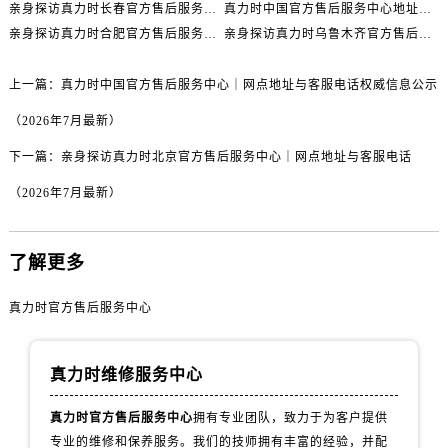
浙江省丽水市莲都区解放街真力时售后服务中心（需提前预约）
亲身探访真力时长春官方售后服务中心｜网点地址及官方热线（2026年7月最新）
真力时中国官方售后服务中心地址及客服服务电话实地考察报告多信源验证（2026年7月最新）
亲身探访真力时合肥官方售后服务中心｜服务热线及具体地址（2026年7月最新）
亲身探访真力时乌鲁木齐官方售后服务中心｜全新维修门店地址及电话（2026年7月最新）
浙江省宁波市江北区大闸南路500号来福士广场办公楼20层2009室真力时售后服务中心（需提前预约）
浙江省衢州市柯城区上街真力时售后服务中心（需提前预约）
上一篇：
真力时中国官方售后服务中心｜网点地址与客服电话权威信息公示
浙江省绍兴市越城区胜利东路379号世茂天际中心写字楼8层805室真力时售后服务中心（需提前预约）
浙江省舟山市定海区解放东路真力时售后服务中心（需提前预约）
（2026年7月最新）
澳门特别行政区大堂区议事亭前地（新马路）真力时售后服务中心（需提前预约）
下一篇：
亲身探访真力时北京官方售后服务中心｜网点地址与客服电话
澳门特别行政区风顺堂区南湾大马路真力时售后服务中心（需提前预约）
（2026年7月最新）
澳门特别行政区花地玛堂区关闸广场真力时售后服务中心（需提前预约）
澳门特别行政区花王堂区大三巴商圈真力时售后服务中心（需提前预约）
澳门特别行政区嘉模堂区官也街真力时售后服务中心（需提前预约）
了解更多
澳门省路氹城市金光大道真力时售后服务中心（需提前预约）
真力时官方售后服务中心
澳门特别行政区望德堂区塔石广场真力时售后服务中心（需提前预约）
福建省福州市鼓楼区五四路128-1号恒力城写字楼15层03室真力时售后服务中心（需提前预约）
福建省厦门市思明区湖滨东路95号万象城华润大厦B座11层1104室真力时售后服务中心（需提前预约）
真力时维修服务中心
广东省潮州市潮安区新风路与潮汕路交汇处真力时售后服务中心（需提前预约）
真力时官方售后服务中心
拥有专业团队，致力于为客户提供
广东省广州市天河区天河路230号万菱汇国际中心A塔7层704室真力时售后服务中心（需提前预约）
专业的维修和保养服务。我们的技师拥有丰富的经验，并配