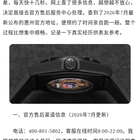
差，每天快十几秒。网上查了很多信息，越想越不放心，
济南市历下区经十路11111号华润中心写字楼（万象城）15层1508室（需提前预约）
广州市天河区天河路230号万菱汇国际中心写字楼A塔7层704室（需提前预约）
决定直接去官方售后服务中心处理。查到了2026年7月最
广州市越秀区环市东路371-375号世界贸易中心大厦南塔写字楼15层07室（需提前预约）
新公布的惠州官方地址，便预约了时间亲自跑一趟。整个
深圳市罗湖区深南东路5001号华润大厦写字楼17层1701室（需提前预约）
过程比想象中顺畅，记录一下真实经历供表友参考。
惠州市惠城区江北文昌一路7号华贸大厦写字楼1座30层05室（需提前预约）
厦门市思明区湖滨东路95号华润大厦写字楼B座11层1104室（需提前预约）
福州市鼓楼区五四路128-1号恒力城写字楼15层03室（需提前预约）
成都市锦江区人民东路6号SAC东原中心写字楼24层2406B室（需提前预约）
重庆市江北区观音桥步行街2号融恒时代广场写字楼9层902室（需提前预约）
长沙市芙蓉区定王台街道建湘路393号世茂环球金融中心写字楼（芙蓉广场）10层13室（需提前预约）
郑州市二七区铭功路10号华润大厦写字楼29层2905室（需提前预约）
太原市迎泽区解放路15号亨得利名表服务中心（品牌授权店）3层整层（需提前预约）
沈阳市沈河区中街路137号亨得利名表服务中心（品牌授权店）1层整层（需提前预约）
一、官方售后渠道信息（2026年7月更新）
沈阳市沈河区中街路83号亨得利名表服务中心（品牌授权店）1层整层（需提前预约）
乌鲁木齐市天山区红山路26号时代广场（CCMALL）C座17层17-B（需提前预约）
电话：400-801-5802，客服在线时间8:00-22:00。我
温州市鹿城区锦绣路1067号置信广场10层1015室（需提前预约）