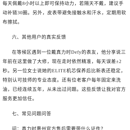
辽宁省抚顺市新抚区东一路真力时售后服务中心（需提前预约）
每天佩戴8小时以上即可保持动力，若隔天不戴，建议手
辽宁省阜新市海州区解放大街真力时售后服务中心（需提前预约）
动补链30圈。另外，皮表带避免接触水和汗水，定期用软
辽宁省葫芦岛市连山区中央路真力时售后服务中心（需提前预约）
布擦拭。
辽宁省锦州市古塔区中央大街真力时售后服务中心（需提前预约）
辽宁省辽阳市白塔区新运大街真力时售后服务中心（需提前预约）
六、其他用户的真实反馈
辽宁省盘锦市兴隆台区石油大街真力时售后服务中心（需提前预约）
辽宁省铁岭市银州区南马路真力时售后服务中心（需提前预约）
在等候区遇到一位戴真力时Defy的表友，他分享说三
辽宁省营口市站前区市府路与渤海大街交叉口真力时售后服务中心（需提前预约）
年前在这里做了大修，现在走时依然精准，每天误差±2
辽宁省沈阳市沈河区中街路137号亨得利名表维修授权店1楼真力时售后服务中心（需提前预约）
秒。另一位女士说她的ELITE机芯保养后比新表还稳定，
辽宁省沈阳市沈河区中街路83号亨得利名表维修授权店1楼真力时售后服务中心（需提前预约）
特别认可技师的专业态度。还有位老客户每年固定来洗
北京市朝阳区建国门外大街甲6号华熙国际中心D座11层1102室真力时售后服务中心（需提前预约）
油，已经连续五年，从未出过问题。这些反馈让我对官方
北京市东城区东长安街1号王府井东方广场W3座6层602室真力时售后服务中心（需提前预约）
服务更加信任。
河北省保定市竞秀区朝阳北大街北国先天下真力时售后服务中心（需提前预约）
内蒙古自治区阿拉善盟市左旗土尔扈特大街真力时售后服务中心（需提前预约）
七、常见问题问答
内蒙古自治区巴彦淖尔市临河区新华街真力时售后服务中心（需提前预约）
内蒙古自治区包头市青山区幸福路甲3号王府井百货名表维修真力时售后服务中心（需提前预约）
问：真力时惠州官方售后需要带什么证件？