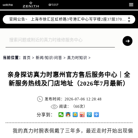
北京市朝阳区建国门外大街甲6号华熙国际中心写字楼D座11层1102室（需提前预约）

天津市和平区赤峰道136号天津国际金融中心写字楼26层2603室（需提前预约）
▲
官网公告>
上海市徐汇区虹桥路3号港汇中心写字楼2座37层3705室（需提前预约）
▼
上海市黄浦区南京东路299号宏伊国际广场写字楼8层806室（需提前预约）
南京市秦淮区中山南路1号（新街口）南京中心写字楼22层C1-1室（需提前预约）
常州市新北区龙锦路1590号现代传媒中心写字楼5号楼10层1008室（需提前预约）
徐州市鼓楼区淮海东路29号苏宁广场IFC国际金融中心写字楼35层3508室（需提前预约）
当前位置：
首页
>
新闻/知识/问答
>
真力时知识
>
扬州市邗江区国展路29号星耀天地写字楼1号楼18层1803室（需提前预约）
盐城市盐都区世纪大道5号盐城金融城写字楼1号楼16层1604室（需提前预约）
亲身探访真力时惠州官方售后服务中心｜全
泰州市海陵区永定东路399号置地商务中心东塔写字楼（华润万象城）17层1706室（需提前预约）
新服务热线及门店地址（2026年7月最新）
宁波市江北区大闸南路500号来福士广场办公楼20层2009室（需提前预约）
杭州市上城区钱江路1366号华润大厦写字楼A座5层503-5室（需提前预约）
发布时间：2026-07-06 12:28:48
金华市金东区东市南街777号金华万达广场写字楼4号楼22层2209室（需提前预约）
阅读：（
60次）
绍兴市越城区胜利东路379号世茂天际中心写字楼8层805室（需提前预约）
分享到：
嘉兴市南湖区广益路705号嘉兴世界贸易中心写字楼A座13层1304室（需提前预约）
我的真力时腕表佩戴了三年多，最近走时开始出现偏
南昌市红谷滩新区红谷中大道998号绿地双子塔（中央广场）A1座办公楼14层07室（需提前预约）