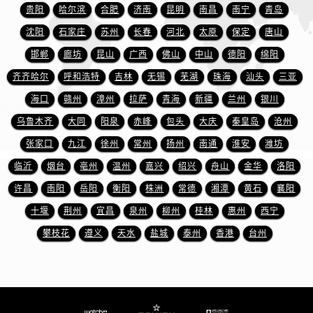
河南省南阳市宛城区范蠡东路与南都路交叉口真力时售后服务中心（需提前预约）
贵阳
哈尔滨
合肥
济南
昆明
南昌
南宁
青岛
河南省平顶山市卫东区建设路真力时售后服务中心（需提前预约）
沈阳
石家庄
苏州
长春
河北
太原
保定
唐山
河南省濮阳市大华龙区开州路绿城路交叉口真力时售后服务中心（需提前预约）
邯郸
廊坊
昆山
广西
佛山
中山
德阳
绵阳
河南省三门峡市湖滨区和平路真力时售后服务中心（需提前预约）
齐齐哈尔
呼和浩特
吉林
无锡
芜湖
珠海
汕头
三亚
河南省商丘市梁园区神火大道真力时售后服务中心（需提前预约）
海口
赣州
漳州
拉萨
青海
新疆
兰州
银川
河南省新乡市红旗区人民路真力时售后服务中心（需提前预约）
乌鲁木齐
大同
阳泉
赤峰
包头
大庆
秦皇岛
沧州
河南省信阳市浉河区东方红大道真力时售后服务中心（需提前预约）
河南省许昌市魏都区建安大道与八龙路交叉口真力时售后服务中心（需提前预约）
张家口
九江
徐州
常州
扬州
南通
淮安
潍坊
河南省郑州市二七区民主路10号华润大厦29层2905室真力时售后服务中心（需提前预约）
临沂
烟台
亳州
温州
嘉兴
绍兴
舟山
金华
洛阳
河南省周口市川汇区七一路真力时售后服务中心（需提前预约）
许昌
南阳
岳阳
衡阳
株洲
常德
湘潭
黄石
襄阳
河南省驻马店市驿城区乐山大道与置地大道交叉口真力时售后服务中心（需提前预约）
十堰
荆州
宜昌
泉州
柳州
桂林
惠州
西宁
湖北省鄂州市鄂城区文星大道真力时售后服务中心（需提前预约）
攀枝花
遵义
天水
盐城
泰州
香港
台州
湖北省黄冈市黄州区赤壁大道真力时售后服务中心（需提前预约）
湖北省黄石市黄石港区武汉路真力时售后服务中心（需提前预约）
湖北省荆门市东宝中天街步行街真力时售后服务中心（需提前预约）
湖北省荆州市荆州区荆中路真力时售后服务中心（需提前预约）