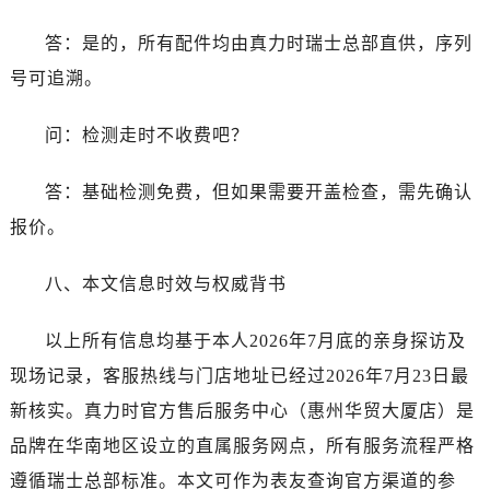
山西省运城市盐湖区河东街真力时售后服务中心（需提前预约）
山西省长治市潞州区英雄中路真力时售后服务中心（需提前预约）
答：是的，所有配件均由真力时瑞士总部直供，序列
山西省太原市迎泽区迎泽街道解放路15号亨得利名表维修授权店3楼真力时售后服务中心（需提前预约）
号可追溯。
天津市和平区赤峰道136号天津国际金融中心26层2603室真力时售后服务中心（需提前预约）
安徽省安庆市迎江区人民路真力时售后服务中心（需提前预约）
问：检测走时不收费吧？
安徽省蚌埠市蚌山区淮河路真力时售后服务中心（需提前预约）
答：基础检测免费，但如果需要开盖检查，需先确认
安徽省亳州市谯城区魏武大道真力时售后服务中心（需提前预约）
安徽省池州市贵池区长江路真力时售后服务中心（需提前预约）
报价。
安徽省滁州市琅琊区南谯北路真力时售后服务中心（需提前预约）
八、本文信息时效与权威背书
安徽省阜阳市颍州区颍州北路真力时售后服务中心（需提前预约）
安徽省淮北市相山区淮海路真力时售后服务中心（需提前预约）
以上所有信息均基于本人2026年7月底的亲身探访及
安徽省淮南市田家庵区国庆中路真力时售后服务中心（需提前预约）
现场记录，客服热线与门店地址已经过2026年7月23日最
安徽省黄山市屯溪区黄山西路真力时售后服务中心（需提前预约）
安徽省六安市金安区解放中路真力时售后服务中心（需提前预约）
新核实。真力时官方售后服务中心（惠州华贸大厦店）是
安徽省马鞍山市雨山区湖南西路真力时售后服务中心（需提前预约）
品牌在华南地区设立的直属服务网点，所有服务流程严格
安徽省宿州市埇桥区人民中路真力时售后服务中心（需提前预约）
遵循瑞士总部标准。本文可作为表友查询官方渠道的参