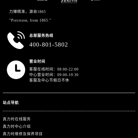
湖北省十堰市茅箭区人民北路真力时售后服务中心（需提前预约）
湖北省随州市曾都区青年路真力时售后服务中心（需提前预约）
力臻精准，源自1865
湖北省咸宁市咸安区长安大道真力时售后服务中心（需提前预约）
"Precision, from 1865.”
湖北省襄阳市樊城区长虹路与人民路交叉口真力时售后服务中心（需提前预约）
总部服务热线
湖北省孝感市孝南区复兴大道真力时售后服务中心（需提前预约）
400-801-5802
湖北省宜昌市西陵区夷陵大道与港窑路真力时售后服务中心（需提前预约）
湖南省常德市武陵区人民路真力时售后服务中心（需提前预约）
营业时间
湖南省郴州市北湖区国庆北路真力时售后服务中心（需提前预约）
客服在线时间：08:00-22:00
湖南省衡阳市雁峰区解放路真力时售后服务中心（需提前预约）
中心营业时间：09:00-19:30
湖南省怀化市鹤城区迎丰中路真力时售后服务中心（需提前预约）
客服及中心节假日不休
湖南省娄底市娄星区长青街真力时售后服务中心（需提前预约）
湖南省邵阳市双清区东风路真力时售后服务中心（需提前预约）
站点导航
湖南省湘潭市雨湖区莲城大道真力时售后服务中心（需提前预约）
湖南省益阳市赫山区桃花仑路真力时售后服务中心（需提前预约）
真力时在线服务
湖南省永州市冷水滩区永州大道与中兴路交叉口真力时售后服务中心（需提前预约）
真力时中心介绍
湖南省岳阳市岳阳楼区东茅岭路真力时售后服务中心（需提前预约）
真力时维修及保养项目