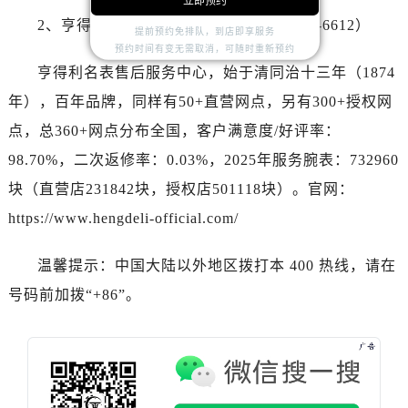
立即预约
江苏省盐城市盐都区世纪大道5号盐城金融城写字楼1号楼16层1604室真力时售后服务中心（需提前预约）
2、亨得利（官方全国统一热线：400-878-6612）
江苏省扬州市邗江区国展路29号星耀天地写字楼1号楼18层1803室真力时售后服务中心（需提前预约）
提前预约免排队，到店即享服务
预约时间有变无需取消，可随时重新预约
江苏省镇江市京口区中山东路真力时售后服务中心（需提前预约）
亨得利名表售后服务中心，始于清同治十三年（1874
江西省抚州市临川区赣东大道真力时售后服务中心（需提前预约）
年），百年品牌，同样有50+直营网点，另有300+授权网
江西省赣州市章贡区文清路真力时售后服务中心（需提前预约）
点，总360+网点分布全国，客户满意度/好评率：
江西省吉安市吉州区井冈山大道真力时售后服务中心（需提前预约）
98.70%，二次返修率：0.03%，2025年服务腕表：732960
江西省景德镇市珠山区珠山中路真力时售后服务中心（需提前预约）
江西省九江市浔阳区浔阳路真力时售后服务中心（需提前预约）
块（直营店231842块，授权店501118块）。官网：
江西省南昌市红谷滩新区红谷中大道998号绿地双子塔（中央广场）A1座办公楼14层1407室真力时售后服务中心（需提前预约）
https://www.hengdeli-official.com/
江西省萍乡市安源区萍安北大道与康庄路交叉口真力时售后服务中心（需提前预约）
江西省上饶市信州区滨江西路真力时售后服务中心（需提前预约）
温馨提示：中国大陆以外地区拨打本 400 热线，请在
江西省新余市渝水区北湖西路真力时售后服务中心（需提前预约）
号码前加拨“+86”。
江西省宜春市袁州区中山中路真力时售后服务中心（需提前预约）
江西省鹰潭市月湖区胜利东路真力时售后服务中心（需提前预约）
山东省德州市德城区东风中路真力时售后服务中心（需提前预约）
山东省东营市东营区济南路真力时售后服务中心（需提前预约）