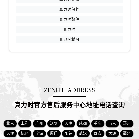
海南省三沙市西沙区西沙群岛永兴岛北京路真力时售后服务中心（需提前预约）
真力时保养
海南省三亚市吉阳区迎宾路真力时售后服务中心（需提前预约）
海南省万宁市万城镇解放路真力时售后服务中心（需提前预约）
真力时配件
海南省文昌市文城镇教育东路真力时售后服务中心（需提前预约）
真力时
海南省五指山市通什镇三月三大道真力时售后服务中心（需提前预约）
真力时新闻
香港特别行政区尖沙咀区油尖旺区广东道真力时售后服务中心（需提前预约）
香港特别行政区金钟区中西区金钟道真力时售后服务中心（需提前预约）
香港特别行政区九龙区油尖旺区弥敦道真力时售后服务中心（需提前预约）
香港特别行政区铜锣湾区湾仔区轩尼诗道真力时售后服务中心（需提前预约）
河南省安阳市文峰区解放大道真力时售后服务中心（需提前预约）
河南省鹤壁市淇滨区九州路真力时售后服务中心（需提前预约）
ZENITH ADDRESS
河南省济源市沁园街道济水大道真力时售后服务中心（需提前预约）
真力时官方售后服务中心地址电话查询
河南省焦作市解放区解放路真力时售后服务中心（需提前预约）
河南省开封市鼓楼区中山路真力时售后服务中心（需提前预约）
北京
上海
广州
深圳
天津
成都
重庆
南京
郑州
河南省洛阳市西工区中州中路与解放路交叉口真力时售后服务中心（需提前预约）
河南省漯河市源汇区交通路真力时售后服务中心（需提前预约）
长沙
杭州
宁波
厦门
东莞
武汉
西安
大连
福州