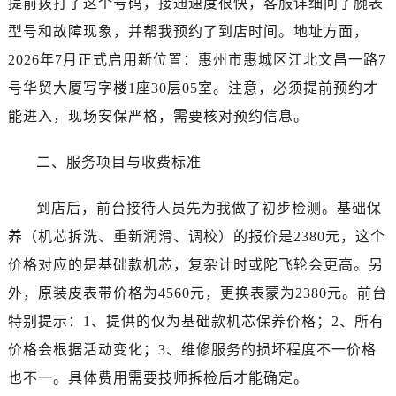
提前拨打了这个号码，接通速度很快，客服详细问了腕表
哈尔滨市道里区友谊西路600号富力中心T2座写字楼29层03室（需提前预约）
型号和故障现象，并帮我预约了到店时间。地址方面，
大连市中山区人民路15号国际金融大厦7层G室（需提前预约）
佛山市禅城区季华五路57号万科金融中心C座12层1205室（需提前预约）
2026年7月正式启用新位置：惠州市惠城区江北文昌一路7
东莞市东城街道鸿福东路1号民盈国贸中心T1写字楼9层907室（需提前预约）
号华贸大厦写字楼1座30层05室。注意，必须提前预约才
无锡市梁溪区人民中路139号恒隆广场写字楼1座11层1104室（需提前预约）
能进入，现场安保严格，需要核对预约信息。
南通市崇川区工农路57号圆融广场写字楼16层1603室（需提前预约）
苏州市苏州工业园区星港街199号苏州中心办公楼C座22层08室（需提前预约）
二、服务项目与收费标准
武汉市江汉区解放大道686号世界贸易大厦38层09室（需提前预约）
南宁市青秀区金湖路59号地王大厦12楼1224室（需提前预约）
到店后，前台接待人员先为我做了初步检测。基础保
合肥市蜀山区潜山路111号万象城华润大厦B座12楼03室（需提前预约）
养（机芯拆洗、重新润滑、调校）的报价是2380元，这个
泉州市丰泽区宝洲路729号浦西万达中心写字楼A座7楼709室（需提前预约）
价格对应的是基础款机芯，复杂计时或陀飞轮会更高。另
青岛市南区山东路6号华润大厦B座22层04室（需提前预约）
外，原装皮表带价格为4560元，更换表蒙为2380元。前台
烟台市芝罘区胜利路139号万达金融中心A座907室（需提前预约）
特别提示：1、提供的仅为基础款机芯保养价格；2、所有
长春市朝阳区西安大路727号中银大厦A座(旺进大厦)18层09室（需提前预约）
价格会根据活动变化；3、维修服务的损坏程度不一价格
贵阳市南明区都司高架桥路33号亨特国际金融中心14楼14D（需提前预约）
也不一。具体费用需要技师拆检后才能确定。
昆明市盘龙区北京路928号同德昆明广场写字楼10层06室（需提前预约）