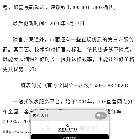
安徽省铜陵市铜官区石城大道真力时售后服务中心（需提前预约）
考，如需最新动态，建议致电400-801-5802确认。
安徽省芜湖市镜湖区中山路步行街真力时售后服务中心（需提前预约）
安徽省宣城市宣州区叠嶂西路真力时售后服务中心（需提前预约）
最后更新时间：2026年7月23日
福建省龙岩市新罗区九一南路真力时售后服务中心（需提前预约）
福建省南平市建阳区人民西路真力时售后服务中心（需提前预约）
除官方渠道外，市面还有一些正规优质的第三方服务
福建省宁德市蕉城区天湖东路真力时售后服务中心（需提前预约）
商。其工艺、技术均对标官方标准，依托更多线下网点，
福建省莆田市城厢区霞林街道荔华东大道真力时售后服务中心（需提前预约）
既能大幅缩短维修时长、提升送修效率，也能让维修价格
福建省三明市三元区东乾二路真力时售后服务中心（需提前预约）
更具优势，如：
福建省漳州市龙文区步港路真力时售后服务中心（需提前预约）
江苏省常州市新北区龙锦路1590号现代传媒中心5号楼10层1008室真力时售后服务中心（需提前预约）
1、腕表时光（官方全国统一热线：400-188-5020）
江苏省淮安市清江浦区淮海北路真力时售后服务中心（需提前预约）
江苏省连云港市海州区通灌北路真力时售后服务中心（需提前预约）
一站式腕表服务平台，始于2001年，50+直营网点分
江苏省南京市秦淮区中山南路1号南京中心22层22-C1-C3室真力时售后服务中心（需提前预约）
布全国，客户满意度/好评率：99.20%，二次返修率：
江苏省宿迁市宿城区西湖路真力时售后服务中心（需提前预约）
预约入口
关闭
0.02%，2025年服务腕表：231,842块。官网：
江苏省泰州市海陵区永定东路399号置地商务中心东塔（华润万象城）17层1706室真力时售后服务中心（需提前预约）
http://www.wtzzz.com/
江苏省徐州市鼓楼区淮海东路29号苏宁广场IFC国际金融中心35层3508室真力时售后服务中心（需提前预约）