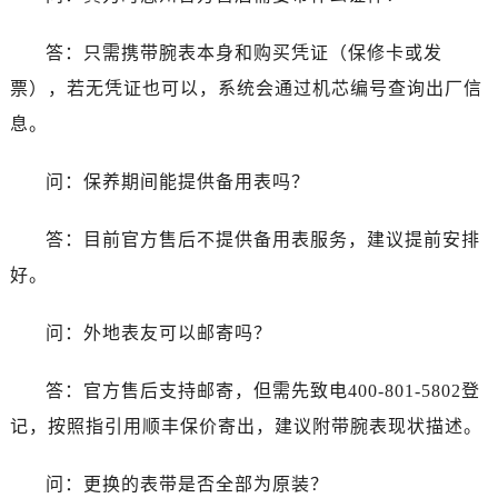
内蒙古自治区赤峰市红山区哈达街真力时售后服务中心（需提前预约）
内蒙古自治区鄂尔多斯市东胜区伊金霍洛街真力时售后服务中心（需提前预约）
答：只需携带腕表本身和购买凭证（保修卡或发
内蒙古自治区呼伦贝尔市海拉尔区中央街真力时售后服务中心（需提前预约）
票），若无凭证也可以，系统会通过机芯编号查询出厂信
内蒙古自治区通辽市科尔沁区明仁大街真力时售后服务中心（需提前预约）
息。
内蒙古自治区乌海市海勃湾区人民南路真力时售后服务中心（需提前预约）
内蒙古自治区乌兰察布市集宁区恩和大街真力时售后服务中心（需提前预约）
问：保养期间能提供备用表吗？
内蒙古自治区锡林郭勒盟市锡林浩特市光明街与额尔敦路交叉口真力时售后服务中心（需提前预约）
内蒙古自治区兴安盟市乌兰浩特市兴安大街真力时售后服务中心（需提前预约）
答：目前官方售后不提供备用表服务，建议提前安排
山西省大同市平城区迎宾街真力时售后服务中心（需提前预约）
好。
山西省晋城市城区黄华街真力时售后服务中心（需提前预约）
山西省晋中市榆次区顺城街真力时售后服务中心（需提前预约）
问：外地表友可以邮寄吗？
山西省临汾市尧都区解放路真力时售后服务中心（需提前预约）
山西省吕梁市离石区永宁中路与建设街交叉口真力时售后服务中心（需提前预约）
答：官方售后支持邮寄，但需先致电400-801-5802登
山西省朔州市朔城区怡西路与鄯阳西街交汇处真力时售后服务中心（需提前预约）
记，按照指引用顺丰保价寄出，建议附带腕表现状描述。
山西省忻州市忻府区和平东街与七一南路交叉口真力时售后服务中心（需提前预约）
山西省阳泉市郊区平阳东街与新城大道交叉口真力时售后服务中心（需提前预约）
问：更换的表带是否全部为原装？