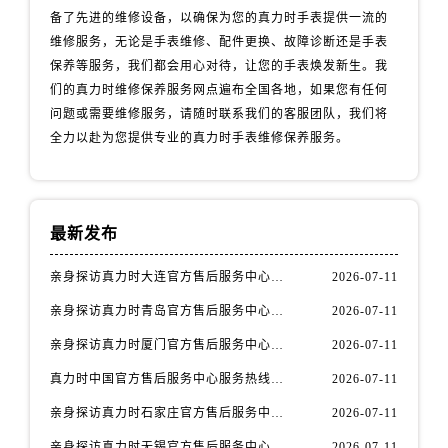
广东省广州市越秀区环市东路371-375号世界贸易中心大厦南塔15层1507室真力时售后服务中心（需提前预约）
备了先进的维修设备，以确保为您的真力时手表提供一流的
广东省河源市源城区越王大道真力时售后服务中心（需提前预约）
维修服务，无论是手表维修、配件更换、故障诊断还是手表
广东省惠州市惠城区江北文昌一路7号华贸大厦1座30层3005室真力时售后服务中心（需提前预约）
保养等服务，我们都会用心对待，让您的手表焕发新生。我
们的真力时维修保养服务网点遍布全国各地，如果您有任何
广东省江门市蓬江区广场西路真力时售后服务中心（需提前预约）
问题或需要维修服务，请随时联系我们的客服团队，我们将
广东省揭阳市榕城进贤门步行街真力时售后服务中心（需提前预约）
全力以赴为您提供专业的真力时手表维修保养服务。
广东省茂名市电白区水东街道迎宾大道真力时售后服务中心（需提前预约）
广东省梅州市梅江区金燕大道真力时售后服务中心（需提前预约）
广东省清远市清城区湖西路真力时售后服务中心（需提前预约）
广东省汕头市龙湖区长平路真力时售后服务中心（需提前预约）
最新发布
广东省汕尾市城区香洲街道园林社区翠园街真力时售后服务中心（需提前预约）
亲身探访真力时大连官方售后服务中心｜官方热线与门店地址（2026年7月最新）
2026-07-11
广东省韶关市武江区芙蓉新区与老城中心交汇处真力时售后服务中心（需提前预约）
亲身探访真力时青岛官方售后服务中心｜热线与地址（2026年7月最新）
2026-07-11
广东省深圳市罗湖区深南东路5001号华润大厦17层1701室真力时售后服务中心（需提前预约）
广东省阳江市江城区东风一路真力时售后服务中心（需提前预约）
亲身探访真力时厦门官方售后服务中心｜官方电话和维修地址（2026年7月最新）
2026-07-11
广东省云浮市云城区金山路真力时售后服务中心（需提前预约）
真力时中国官方售后服务中心服务热线及维修地址实地考察报告_多信源验证（2026年7月最新）
2026-07-11
广东省湛江市赤坎区观海北路真力时售后服务中心（需提前预约）
亲身探访真力时石家庄官方售后服务中心｜全新维修门店地址及电话（2026年7月最新）
2026-07-11
广东省肇庆市端州区信安大道与砚都大道交汇处真力时售后服务中心（需提前预约）
亲身探访真力时无锡官方售后服务中心｜全新地址及服务热线（2026年7月最新）
2026-07-11