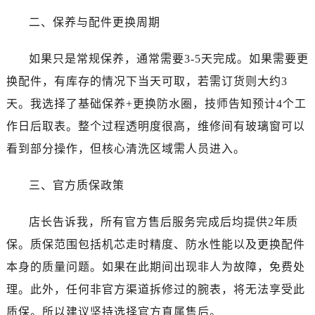
石家庄市长安区中山东路39号勒泰中心写字楼B座13层07室（需提前预约）
二、保养与配件更换周期
西安市碑林区南关正街88号华侨城长安国际中心E座6楼10室（需提前预约）
海口市龙华区金贸东路5号海口华润大厦B座17层1707室（需提前预约）
如果只是常规保养，通常需要3-5天完成。如果需要更
唐山市路南区新华东道100号万达广场写字楼A座10层1002室（需提前预约）
换配件，有库存的情况下当天可取，若需订货则大约3
台州市椒江区东海大道1800号腾达中心东1幢20楼2002室（需提前预约）
天。我选择了基础保养+更换防水圈，技师告知预计4个工
内蒙古自治区呼和浩特市玉泉区大学西街70号华润万象城写字楼（鄂尔多斯大厦）23层2326室（需提前预约）
甘肃省兰州市七里河区西津西路16号兰州中心写字楼21层2102室（需提前预约）
作日后取表。整个过程透明度很高，维修间有玻璃窗可以
重庆市解放碑渝中区民权路28号英利国际金融中心写字楼20层01室（需提前预约）
看到部分操作，但核心清洗区域需人员进入。
黑龙江省大庆市萨尔图区会战大街真力时售后服务中心（需提前预约）
黑龙江省鹤岗市向阳区红军路真力时售后服务中心（需提前预约）
三、官方质保政策
黑龙江省黑河市爱辉区中央街真力时售后服务中心（需提前预约）
店长告诉我，所有官方售后服务完成后均提供2年质
黑龙江省鸡西市鸡冠区红军路真力时售后服务中心（需提前预约）
黑龙江省佳木斯市向阳区长安路真力时售后服务中心（需提前预约）
保。质保范围包括机芯走时精度、防水性能以及更换配件
黑龙江省牡丹江市东安区太平路真力时售后服务中心（需提前预约）
本身的质量问题。如果在此期间出现非人为故障，免费处
黑龙江省七台河市桃山区大同街真力时售后服务中心（需提前预约）
理。此外，任何非官方渠道拆修过的腕表，将无法享受此
黑龙江省齐齐哈尔市龙沙区龙华路真力时售后服务中心（需提前预约）
质保。所以建议坚持选择官方直属售后。