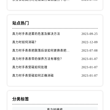
广西壮族自治区百色市右江区中山二路真力时售后服务中心（需提前预约）
广西壮族自治区北海市海城区北京路真力时售后服务中心（需提前预约）
广西壮族自治区崇左市江州区石景林街道友谊大道与丽川路交汇处真力时售后服务中心（需提前预约）
广西壮族自治区防城港市港口区金花茶大道真力时售后服务中心（需提前预约）
站点热门
广西壮族自治区贵港市港北区港城街道布山大道与仙衣路交叉口真力时售后服务中心（需提前预约）
真力时手表进雾的危害及解决方法
2023-09-25
广西壮族自治区桂林市秀峰区红岭路真力时售后服务中心（需提前预约）
真力时如何消磁？
2022-12-09
广西壮族自治区河池市金城江区金城江街道朝阳路真力时售后服务中心（需提前预约）
广西壮族自治区贺州市八步区城东街道灵峰南路真力时售后服务中心（需提前预约）
真力时手表表把脱落后该如何更换表把（表把脱落原因）
2023-07-08
广西壮族自治区来宾市兴宾区桂中大道真力时售后服务中心（需提前预约）
真力时手表表带的保养方法有哪些？
2023-01-07
广西壮族自治区柳州市城中区中山中路真力时售后服务中心（需提前预约）
真力时手表受磁如何处理
2023-01-07
广西壮族自治区钦州市钦南区金海湾东大街真力时售后服务中心（需提前预约）
真力时手表受磁如何正确消磁
2023-01-07
广西壮族自治区梧州市万秀区龙湖镇高旺路真力时售后服务中心（需提前预约）
广西壮族自治区玉林市玉州区金玉路真力时售后服务中心（需提前预约）
海南省儋州市儋州市那大镇兰洋北路真力时售后服务中心（需提前预约）
海南省东方市八所镇解放西路真力时售后服务中心（需提前预约）
分类标签
海南省琼海市嘉积镇东风路真力时售后服务中心（需提前预约）
真力时维修