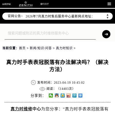
2026年7月真力时全国官方售后客户服务热线：400-801-5802

真力时官方全国统一服务热线400-801-5802，服务覆盖中国大陆、香港、澳门、台湾全部区域（非大陆需加拨“+86”）
▲
官网公告>
2026年7月真力时售后服务中心最新网点地址：
▼
北京市东城区东长安街1号东方广场写字楼W3座6层602室（需提前预约）
北京市朝阳区建国门外大街甲6号华熙国际中心写字楼D座11层1102室（需提前预约）
天津市和平区赤峰道136号天津国际金融中心写字楼26层2603室（需提前预约）
上海市徐汇区虹桥路3号港汇中心写字楼2座37层3705室（需提前预约）
当前位置：
首页
>
新闻/知识/问答
>
真力时知识
>
上海市黄浦区南京东路299号宏伊国际广场写字楼8层806室（需提前预约）
南京市秦淮区中山南路1号（新街口）南京中心写字楼22层C1-1室（需提前预约）
真力时手表表冠脱落有办法解决吗？（解决
常州市新北区龙锦路1590号现代传媒中心写字楼5号楼10层1008室（需提前预约）
方法）
徐州市鼓楼区淮海东路29号苏宁广场IFC国际金融中心写字楼35层3508室（需提前预约）
扬州市邗江区国展路29号星耀天地写字楼1号楼18层1803室（需提前预约）
发布时间：2023-04-19 10:45:02
盐城市盐都区世纪大道5号盐城金融城写字楼1号楼16层1604室（需提前预约）
阅读：（
14403次）
泰州市海陵区永定东路399号置地商务中心东塔写字楼（华润万象城）17层1706室（需提前预约）
分享到：
宁波市江北区大闸南路500号来福士广场办公楼20层2009室（需提前预约）
真力时维修
中心
为您分享：“真力时手表表冠脱落有
杭州市上城区钱江路1366号华润大厦写字楼A座5层503-5室（需提前预约）