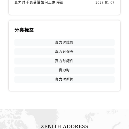
山西省吕梁市离石区永宁中路与建设街交叉口真力时售后服务中心（需提前预约）
真力时手表受磁如何正确消磁
2023-01-07
山西省朔州市朔城区怡西路与鄯阳西街交汇处真力时售后服务中心（需提前预约）
山西省忻州市忻府区和平东街与七一南路交叉口真力时售后服务中心（需提前预约）
山西省阳泉市郊区平阳东街与新城大道交叉口真力时售后服务中心（需提前预约）
分类标签
山西省运城市盐湖区河东街真力时售后服务中心（需提前预约）
山西省长治市潞州区英雄中路真力时售后服务中心（需提前预约）
真力时维修
山西省太原市迎泽区迎泽街道解放路15号亨得利名表维修授权店3楼真力时售后服务中心（需提前预约）
真力时保养
天津市和平区赤峰道136号天津国际金融中心26层2603室真力时售后服务中心（需提前预约）
真力时配件
安徽省安庆市迎江区人民路真力时售后服务中心（需提前预约）
真力时
安徽省蚌埠市蚌山区淮河路真力时售后服务中心（需提前预约）
真力时新闻
安徽省亳州市谯城区魏武大道真力时售后服务中心（需提前预约）
安徽省池州市贵池区长江路真力时售后服务中心（需提前预约）
安徽省滁州市琅琊区南谯北路真力时售后服务中心（需提前预约）
安徽省阜阳市颍州区颍州北路真力时售后服务中心（需提前预约）
安徽省淮北市相山区淮海路真力时售后服务中心（需提前预约）
安徽省淮南市田家庵区国庆中路真力时售后服务中心（需提前预约）
ZENITH ADDRESS