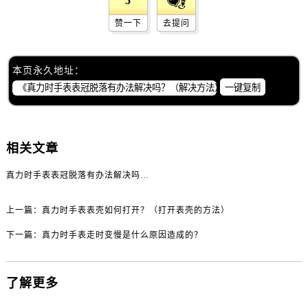
5
黑龙江省佳木斯市向阳区长安路真力时售后服务中心（需提前预约）
赞一下
去提问
黑龙江省牡丹江市东安区太平路真力时售后服务中心（需提前预约）
黑龙江省七台河市桃山区大同街真力时售后服务中心（需提前预约）
黑龙江省齐齐哈尔市龙沙区龙华路真力时售后服务中心（需提前预约）
本页永久地址：
黑龙江省双鸭山市尖山区新兴大街真力时售后服务中心（需提前预约）
一键复制
黑龙江省绥化市北林区新华街与康庄路交叉口真力时售后服务中心（需提前预约）
黑龙江省伊春市伊美区通河路真力时售后服务中心（需提前预约）
吉林省白城市洮北区明仁南街真力时售后服务中心（需提前预约）
相关文章
吉林省白山市浑江区浑江大街真力时售后服务中心（需提前预约）
真力时手表表冠脱落有办法解决吗？（解决方法）
吉林省吉林市船营区河南街真力时售后服务中心（需提前预约）
吉林省辽源市龙山区人民大街真力时售后服务中心（需提前预约）
上一篇：
真力时手表表壳如何打开？（打开表壳的方法）
吉林省梅河口市新华街道梅河大街真力时售后服务中心（需提前预约）
下一篇：
真力时手表走时变慢是什么原因造成的？
吉林省四平市铁东区紫气大路与南九经街交汇处真力时售后服务中心（需提前预约）
吉林省松原市宁江区五环大街真力时售后服务中心（需提前预约）
吉林省通化市东昌区环通乡江南大街真力时售后服务中心（需提前预约）
了解更多
吉林省延边市延吉市解放路真力时售后服务中心（需提前预约）