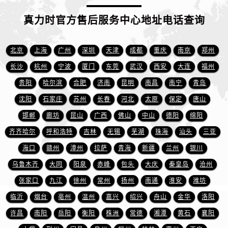
安徽省黄山市屯溪区黄山西路真力时售后服务中心（需提前预约）
安徽省六安市金安区解放中路真力时售后服务中心（需提前预约）
真力时官方售后服务中心地址电话查询
安徽省马鞍山市雨山区湖南西路真力时售后服务中心（需提前预约）
安徽省宿州市埇桥区人民中路真力时售后服务中心（需提前预约）
北京
上海
广州
深圳
天津
成都
重庆
南京
郑州
安徽省铜陵市铜官区石城大道真力时售后服务中心（需提前预约）
长沙
杭州
宁波
厦门
东莞
武汉
西安
大连
福州
安徽省芜湖市镜湖区中山路步行街真力时售后服务中心（需提前预约）
贵阳
哈尔滨
合肥
济南
昆明
南昌
南宁
青岛
安徽省宣城市宣州区叠嶂西路真力时售后服务中心（需提前预约）
沈阳
石家庄
苏州
长春
河北
太原
保定
唐山
福建省龙岩市新罗区九一南路真力时售后服务中心（需提前预约）
邯郸
廊坊
昆山
广西
佛山
中山
德阳
绵阳
福建省南平市建阳区人民西路真力时售后服务中心（需提前预约）
福建省宁德市蕉城区天湖东路真力时售后服务中心（需提前预约）
齐齐哈尔
呼和浩特
吉林
无锡
芜湖
珠海
汕头
三亚
福建省莆田市城厢区霞林街道荔华东大道真力时售后服务中心（需提前预约）
海口
赣州
漳州
拉萨
青海
新疆
兰州
银川
福建省三明市三元区东乾二路真力时售后服务中心（需提前预约）
乌鲁木齐
大同
阳泉
赤峰
包头
大庆
秦皇岛
沧州
福建省漳州市龙文区步港路真力时售后服务中心（需提前预约）
张家口
九江
徐州
常州
扬州
南通
淮安
潍坊
江苏省常州市新北区龙锦路1590号现代传媒中心5号楼10层1008室真力时售后服务中心（需提前预约）
临沂
烟台
亳州
温州
嘉兴
绍兴
舟山
金华
洛阳
江苏省淮安市清江浦区淮海北路真力时售后服务中心（需提前预约）
许昌
南阳
岳阳
衡阳
株洲
常德
湘潭
黄石
襄阳
江苏省连云港市海州区通灌北路真力时售后服务中心（需提前预约）