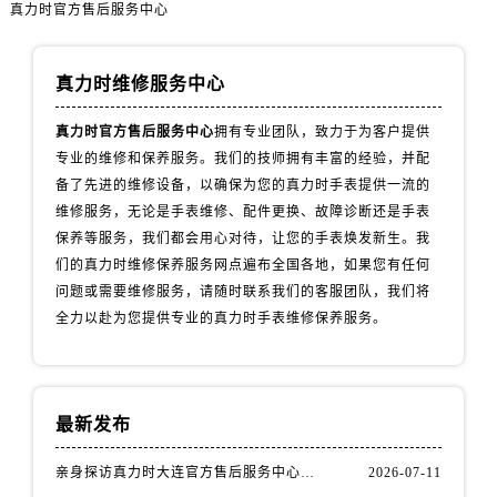
辽宁省鞍山市铁东区站前街真力时售后服务中心（需提前预约）
真力时官方售后服务中心
辽宁省本溪市平山区胜利路真力时售后服务中心（需提前预约）
辽宁省朝阳市双塔区新华路真力时售后服务中心（需提前预约）
真力时维修服务中心
辽宁省丹东市振兴区七经街真力时售后服务中心（需提前预约）
辽宁省抚顺市新抚区东一路真力时售后服务中心（需提前预约）
真力时官方售后服务中心
拥有专业团队，致力于为客户提供
专业的维修和保养服务。我们的技师拥有丰富的经验，并配
辽宁省阜新市海州区解放大街真力时售后服务中心（需提前预约）
备了先进的维修设备，以确保为您的真力时手表提供一流的
辽宁省葫芦岛市连山区中央路真力时售后服务中心（需提前预约）
维修服务，无论是手表维修、配件更换、故障诊断还是手表
辽宁省锦州市古塔区中央大街真力时售后服务中心（需提前预约）
保养等服务，我们都会用心对待，让您的手表焕发新生。我
辽宁省辽阳市白塔区新运大街真力时售后服务中心（需提前预约）
们的真力时维修保养服务网点遍布全国各地，如果您有任何
辽宁省盘锦市兴隆台区石油大街真力时售后服务中心（需提前预约）
问题或需要维修服务，请随时联系我们的客服团队，我们将
辽宁省铁岭市银州区南马路真力时售后服务中心（需提前预约）
全力以赴为您提供专业的真力时手表维修保养服务。
辽宁省营口市站前区市府路与渤海大街交叉口真力时售后服务中心（需提前预约）
辽宁省沈阳市沈河区中街路137号亨得利名表维修授权店1楼真力时售后服务中心（需提前预约）
辽宁省沈阳市沈河区中街路83号亨得利名表维修授权店1楼真力时售后服务中心（需提前预约）
最新发布
北京市朝阳区建国门外大街甲6号华熙国际中心D座11层1102室真力时售后服务中心（需提前预约）
亲身探访真力时大连官方售后服务中心｜官方热线与门店地址（2026年7月最新）
2026-07-11
北京市东城区东长安街1号王府井东方广场W3座6层602室真力时售后服务中心（需提前预约）