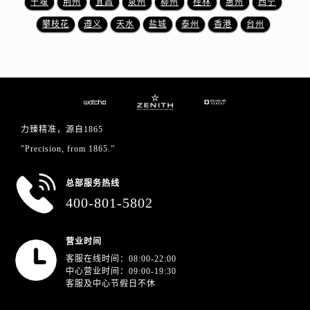
十堰
荆州
宜昌
泉州
柳州
桂林
惠州
西宁
江苏省南京市秦淮区中山南路1号南京中心22层22-C1-C3室真力时售后服务中心（需提前预约）
江苏省宿迁市宿城区西湖路真力时售后服务中心（需提前预约）
攀枝花
遵义
天水
盐城
泰州
香港
台州
江苏省泰州市海陵区永定东路399号置地商务中心东塔（华润万象城）17层1706室真力时售后服务中心（需提前预约）
江苏省徐州市鼓楼区淮海东路29号苏宁广场IFC国际金融中心35层3508室真力时售后服务中心（需提前预约）
江苏省盐城市盐都区世纪大道5号盐城金融城写字楼1号楼16层1604室真力时售后服务中心（需提前预约）
江苏省扬州市邗江区国展路29号星耀天地写字楼1号楼18层1803室真力时售后服务中心（需提前预约）
江苏省镇江市京口区中山东路真力时售后服务中心（需提前预约）
力臻精准，源自1865
江西省抚州市临川区赣东大道真力时售后服务中心（需提前预约）
"Precision, from 1865.”
江西省赣州市章贡区文清路真力时售后服务中心（需提前预约）
江西省吉安市吉州区井冈山大道真力时售后服务中心（需提前预约）
总部服务热线
江西省景德镇市珠山区珠山中路真力时售后服务中心（需提前预约）
400-801-5802
江西省九江市浔阳区浔阳路真力时售后服务中心（需提前预约）
江西省南昌市红谷滩新区红谷中大道998号绿地双子塔（中央广场）A1座办公楼14层1407室真力时售后服务中心（需提前预约）
营业时间
江西省萍乡市安源区萍安北大道与康庄路交叉口真力时售后服务中心（需提前预约）
客服在线时间：08:00-22:00
中心营业时间：09:00-19:30
江西省上饶市信州区滨江西路真力时售后服务中心（需提前预约）
客服及中心节假日不休
江西省新余市渝水区北湖西路真力时售后服务中心（需提前预约）