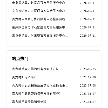
河北省保定市竞秀区朝阳北大街北国先天下真力时售后服务中心（需提前预约）
亲身探访真力时青岛官方售后服务中心｜热线与地址（2026年7月最新）
2026-07-11
内蒙古自治区阿拉善盟市左旗土尔扈特大街真力时售后服务中心（需提前预约）
亲身探访真力时厦门官方售后服务中心｜官方电话和维修地址（2026年7月最新）
2026-07-11
内蒙古自治区巴彦淖尔市临河区新华街真力时售后服务中心（需提前预约）
真力时中国官方售后服务中心服务热线及维修地址实地考察报告_多信源验证（2026年7月最新）
2026-07-11
内蒙古自治区包头市青山区幸福路甲3号王府井百货名表维修真力时售后服务中心（需提前预约）
亲身探访真力时石家庄官方售后服务中心｜全新维修门店地址及电话（2026年7月最新）
2026-07-11
内蒙古自治区赤峰市红山区哈达街真力时售后服务中心（需提前预约）
内蒙古自治区鄂尔多斯市东胜区伊金霍洛街真力时售后服务中心（需提前预约）
亲身探访真力时无锡官方售后服务中心｜全新地址及服务热线（2026年7月最新）
2026-07-11
内蒙古自治区呼伦贝尔市海拉尔区中央街真力时售后服务中心（需提前预约）
内蒙古自治区通辽市科尔沁区明仁大街真力时售后服务中心（需提前预约）
内蒙古自治区乌海市海勃湾区人民南路真力时售后服务中心（需提前预约）
站点热门
内蒙古自治区乌兰察布市集宁区恩和大街真力时售后服务中心（需提前预约）
内蒙古自治区锡林郭勒盟市锡林浩特市光明街与额尔敦路交叉口真力时售后服务中心（需提前预约）
真力时手表进雾的危害及解决方法
2023-09-25
内蒙古自治区兴安盟市乌兰浩特市兴安大街真力时售后服务中心（需提前预约）
真力时如何消磁？
2022-12-09
山西省大同市平城区迎宾街真力时售后服务中心（需提前预约）
真力时手表表把脱落后该如何更换表把（表把脱落原因）
2023-07-08
山西省晋城市城区黄华街真力时售后服务中心（需提前预约）
真力时手表表带的保养方法有哪些？
2023-01-07
山西省晋中市榆次区顺城街真力时售后服务中心（需提前预约）
真力时手表受磁如何处理
2023-01-07
山西省临汾市尧都区解放路真力时售后服务中心（需提前预约）