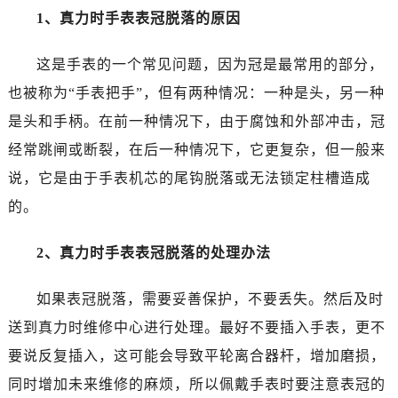
沈阳市沈河区中街路137号亨得利名表服务中心（品牌授权店）1层整层（需提前预约）
1、真力时手表表冠脱落的原因
沈阳市沈河区中街路83号亨得利名表服务中心（品牌授权店）1层整层（需提前预约）
乌鲁木齐市天山区红山路26号时代广场（CCMALL）C座17层17-B（需提前预约）
这是手表的一个常见问题，因为冠是最常用的部分，
温州市鹿城区锦绣路1067号置信广场10层1015室（需提前预约）
也被称为“手表把手”，但有两种情况：一种是头，另一种
哈尔滨市道里区友谊西路600号富力中心T2座写字楼29层03室（需提前预约）
是头和手柄。在前一种情况下，由于腐蚀和外部冲击，冠
大连市中山区人民路15号国际金融大厦7层G室（需提前预约）
经常跳闸或断裂，在后一种情况下，它更复杂，但一般来
佛山市禅城区季华五路57号万科金融中心C座12层1205室（需提前预约）
说，它是由于手表机芯的尾钩脱落或无法锁定柱槽造成
东莞市东城街道鸿福东路1号民盈国贸中心T1写字楼9层907室（需提前预约）
的。
无锡市梁溪区人民中路139号恒隆广场写字楼1座11层1104室（需提前预约）
南通市崇川区工农路57号圆融广场写字楼16层1603室（需提前预约）
2、真力时手表表冠脱落的处理办法
苏州市苏州工业园区星港街199号苏州中心办公楼C座22层08室（需提前预约）
武汉市江汉区解放大道686号世界贸易大厦38层09室（需提前预约）
如果表冠脱落，需要妥善保护，不要丢失。然后及时
南宁市青秀区金湖路59号地王大厦12楼1224室（需提前预约）
送到真力时维修中心进行处理。最好不要插入手表，更不
合肥市蜀山区潜山路111号万象城华润大厦B座12楼03室（需提前预约）
要说反复插入，这可能会导致平轮离合器杆，增加磨损，
泉州市丰泽区宝洲路729号浦西万达中心写字楼A座7楼709室（需提前预约）
青岛市南区山东路6号华润大厦B座22层04室（需提前预约）
同时增加未来维修的麻烦，所以佩戴手表时要注意表冠的