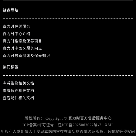
江西省宜春市袁州区中山中路真力时售后服务中心（需提前预约）
站点导航
江西省鹰潭市月湖区胜利东路真力时售后服务中心（需提前预约）
山东省德州市德城区东风中路真力时售后服务中心（需提前预约）
真力时在线服务
山东省东营市东营区济南路真力时售后服务中心（需提前预约）
真力时中心介绍
山东省济南市历下区经十路11111号华润中心写字楼（万象城）15层1508室真力时售后服务中心（需提前预约）
真力时维修及保养项目
山东省济宁市任城区太白楼路真力时售后服务中心（需提前预约）
真力时中国区服务网点
山东省莱芜市文化南路8号银座商城名表维修一楼名表维修真力时售后服务中心（需提前预约）
真力时最新资讯及保养知识
山东省临沂市兰山区解放路真力时售后服务中心（需提前预约）
热门标签
山东省日照市东港区烟台路真力时售后服务中心（需提前预约）
山东省泰安市泰山区财源街道泰山大街真力时售后服务中心（需提前预约）
查看维修相关文档
山东省威海市环翠区新威海路89号振华商厦一楼名表维修真力时售后服务中心（需提前预约）
查看保养相关文档
山东省潍坊市奎文区东风东街真力时售后服务中心（需提前预约）
查看配件相关文档
山东省枣庄市滕州市北辛路与善国路交叉口真力时售后服务中心（需提前预约）
山东省淄博市张店区金晶大道真力时售后服务中心（需提前预约）
版权所有：
Copyright ©
真力时官方售后服务中心
上海市黄浦区南京东路299号宏伊国际广场写字楼8层806室真力时售后服务中心（需提前预约）
ICP备案/许可证号：
辽ICP备2025063022号-7
|
XML
上海市徐汇区虹桥路3号港汇中心2座37层3705室真力时售后服务中心（需提前预约）
如权利人或知情人士发现本站内容存在事实错误或涉及版权、名誉权等侵权问