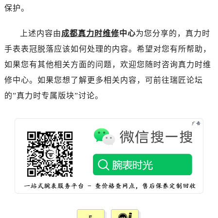
烟台市芝罘区胜利路139号万达金融中心A座907室（需提前预约）
保护。
长春市朝阳区西安大路727号中银大厦A座(旺进大厦)18层09室（需提前预约）
贵阳市南明区都司高架桥路33号亨特国际金融中心14楼14D（需提前预约）
上述内容由
成都真力时维修
中心
为您分享的，真力时
昆明市盘龙区北京路928号同德昆明广场写字楼10层06室（需提前预约）
手表表冠脱落应该如何处理的内容。希望对您有所帮助，
石家庄市长安区中山东路39号勒泰中心写字楼B座13层07室（需提前预约）
如果您有其他相关方面的问题，欢迎您随时咨询真力时维
西安市碑林区南关正街88号华侨城长安国际中心E座6楼10室（需提前预约）
修中心。如果您想了解更多相关内容，可前往瑞匠论坛
海口市龙华区金贸东路5号海口华润大厦B座17层1707室（需提前预约）
的”真力时专属版块”讨论。
唐山市路南区新华东道100号万达广场写字楼A座10层1002室（需提前预约）
台州市椒江区东海大道1800号腾达中心东1幢20楼2002室（需提前预约）
内蒙古自治区呼和浩特市玉泉区大学西街70号华润万象城写字楼（鄂尔多斯大厦）23层2326室（需提前预约）
甘肃省兰州市七里河区西津西路16号兰州中心写字楼21层2102室（需提前预约）
重庆市解放碑渝中区民权路28号英利国际金融中心写字楼20层01室（需提前预约）
黑龙江省大庆市萨尔图区会战大街真力时售后服务中心（需提前预约）
黑龙江省鹤岗市向阳区红军路真力时售后服务中心（需提前预约）
黑龙江省黑河市爱辉区中央街真力时售后服务中心（需提前预约）
黑龙江省鸡西市鸡冠区红军路真力时售后服务中心（需提前预约）