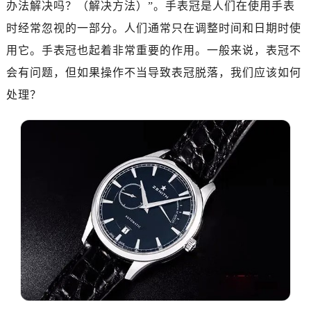
办法解决吗？（解决方法）”。手表冠是人们在使用手表
金华市金东区东市南街777号金华万达广场写字楼4号楼22层2209室（需提前预约）
绍兴市越城区胜利东路379号世茂天际中心写字楼8层805室（需提前预约）
时经常忽视的一部分。人们通常只在调整时间和日期时使
嘉兴市南湖区广益路705号嘉兴世界贸易中心写字楼A座13层1304室（需提前预约）
用它。手表冠也起着非常重要的作用。一般来说，表冠不
南昌市红谷滩新区红谷中大道998号绿地双子塔（中央广场）A1座办公楼14层07室（需提前预约）
会有问题，但如果操作不当导致表冠脱落，我们应该如何
济南市历下区经十路11111号华润中心写字楼（万象城）15层1508室（需提前预约）
处理？
广州市天河区天河路230号万菱汇国际中心写字楼A塔7层704室（需提前预约）
广州市越秀区环市东路371-375号世界贸易中心大厦南塔写字楼15层07室（需提前预约）
深圳市罗湖区深南东路5001号华润大厦写字楼17层1701室（需提前预约）
惠州市惠城区江北文昌一路7号华贸大厦写字楼1座30层05室（需提前预约）
厦门市思明区湖滨东路95号华润大厦写字楼B座11层1104室（需提前预约）
福州市鼓楼区五四路128-1号恒力城写字楼15层03室（需提前预约）
成都市锦江区人民东路6号SAC东原中心写字楼24层2406B室（需提前预约）
重庆市江北区观音桥步行街2号融恒时代广场写字楼9层902室（需提前预约）
长沙市芙蓉区定王台街道建湘路393号世茂环球金融中心写字楼（芙蓉广场）10层13室（需提前预约）
郑州市二七区铭功路10号华润大厦写字楼29层2905室（需提前预约）
太原市迎泽区解放路15号亨得利名表服务中心（品牌授权店）3层整层（需提前预约）