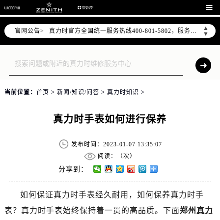
2026年7月真力时中国区售后服务网络优化升级公告

2026年7月真力时全国官方售后客户服务热线：400-801-5802
▲
官网公告>
真力时官方全国统一服务热线400-801-5802，服务覆盖中国大陆、香港、澳门、台湾全部区域（非大陆需加拨“+86”）
▼
2026年7月真力时售后服务中心最新网点地址：
北京市东城区东长安街1号东方广场写字楼W3座6层602室（需提前预约）
北京市朝阳区建国门外大街甲6号华熙国际中心写字楼D座11层1102室（需提前预约）
天津市和平区赤峰道136号天津国际金融中心写字楼26层2603室（需提前预约）
当前位置：
首页
>
新闻/知识/问答
>
真力时知识
>
上海市徐汇区虹桥路3号港汇中心写字楼2座37层3705室（需提前预约）
上海市黄浦区南京东路299号宏伊国际广场写字楼8层806室（需提前预约）
真力时手表如何进行保养
南京市秦淮区中山南路1号（新街口）南京中心写字楼22层C1-1室（需提前预约）
常州市新北区龙锦路1590号现代传媒中心写字楼5号楼10层1008室（需提前预约）
发布时间：2023-01-07 13:35:07
徐州市鼓楼区淮海东路29号苏宁广场IFC国际金融中心写字楼35层3508室（需提前预约）
阅读：（
次）
扬州市邗江区国展路29号星耀天地写字楼1号楼18层1803室（需提前预约）
分享到：
盐城市盐都区世纪大道5号盐城金融城写字楼1号楼16层1604室（需提前预约）
如何保证真力时手表经久耐用，如何保养真力时手
泰州市海陵区永定东路399号置地商务中心东塔写字楼（华润万象城）17层1706室（需提前预约）
表？真力时手表始终保持着一贯的高品质。下面
郑州
宁波市江北区大闸南路500号来福士广场办公楼20层2009室（需提前预约）
真力