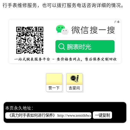
青岛市南区山东路6号华润大厦B座22层04室（需提前预约）
行手表维修服务，也可以拨打服务电话咨询详细的情况。
烟台市芝罘区胜利路139号万达金融中心A座907室（需提前预约）
长春市朝阳区西安大路727号中银大厦A座(旺进大厦)18层09室（需提前预约）
贵阳市南明区都司高架桥路33号亨特国际金融中心14楼14D（需提前预约）
昆明市盘龙区北京路928号同德昆明广场写字楼10层06室（需提前预约）
石家庄市长安区中山东路39号勒泰中心写字楼B座13层07室（需提前预约）
西安市碑林区南关正街88号华侨城长安国际中心E座6楼10室（需提前预约）
海口市龙华区金贸东路5号海口华润大厦B座17层1707室（需提前预约）
唐山市路南区新华东道100号万达广场写字楼A座10层1002室（需提前预约）
台州市椒江区东海大道1800号腾达中心东1幢20楼2002室（需提前预约）
内蒙古自治区呼和浩特市玉泉区大学西街70号华润万象城写字楼（鄂尔多斯大厦）23层2326室（需提前预约）
赞一下
去提问
甘肃省兰州市七里河区西津西路16号兰州中心写字楼21层2102室（需提前预约）
重庆市解放碑渝中区民权路28号英利国际金融中心写字楼20层01室（需提前预约）
黑龙江省大庆市萨尔图区会战大街真力时售后服务中心（需提前预约）
本页永久地址：
一键复制
黑龙江省鹤岗市向阳区红军路真力时售后服务中心（需提前预约）
黑龙江省黑河市爱辉区中央街真力时售后服务中心（需提前预约）