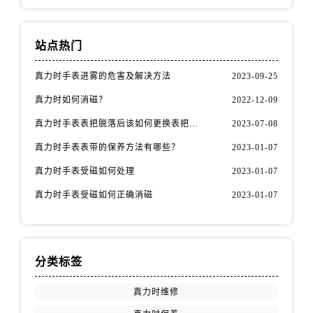
北京市东城区东长安街1号王府井东方广场W3座6层602室真力时售后服务中心（需提前预约）
河北省保定市竞秀区朝阳北大街北国先天下真力时售后服务中心（需提前预约）
内蒙古自治区阿拉善盟市左旗土尔扈特大街真力时售后服务中心（需提前预约）
站点热门
内蒙古自治区巴彦淖尔市临河区新华街真力时售后服务中心（需提前预约）
真力时手表进雾的危害及解决方法
2023-09-25
内蒙古自治区包头市青山区幸福路甲3号王府井百货名表维修真力时售后服务中心（需提前预约）
真力时如何消磁？
2022-12-09
内蒙古自治区赤峰市红山区哈达街真力时售后服务中心（需提前预约）
内蒙古自治区鄂尔多斯市东胜区伊金霍洛街真力时售后服务中心（需提前预约）
真力时手表表把脱落后该如何更换表把（表把脱落原因）
2023-07-08
内蒙古自治区呼伦贝尔市海拉尔区中央街真力时售后服务中心（需提前预约）
真力时手表表带的保养方法有哪些？
2023-01-07
内蒙古自治区通辽市科尔沁区明仁大街真力时售后服务中心（需提前预约）
真力时手表受磁如何处理
2023-01-07
内蒙古自治区乌海市海勃湾区人民南路真力时售后服务中心（需提前预约）
真力时手表受磁如何正确消磁
2023-01-07
内蒙古自治区乌兰察布市集宁区恩和大街真力时售后服务中心（需提前预约）
内蒙古自治区锡林郭勒盟市锡林浩特市光明街与额尔敦路交叉口真力时售后服务中心（需提前预约）
内蒙古自治区兴安盟市乌兰浩特市兴安大街真力时售后服务中心（需提前预约）
山西省大同市平城区迎宾街真力时售后服务中心（需提前预约）
分类标签
山西省晋城市城区黄华街真力时售后服务中心（需提前预约）
真力时维修
山西省晋中市榆次区顺城街真力时售后服务中心（需提前预约）