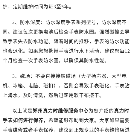
太原市迎泽区解放路15号亨得利名表服务中心（品牌授权店）3层整层（需提前预约）
护，定期维护时间为每3至5年。
沈阳市沈河区中街路137号亨得利名表服务中心（品牌授权店）1层整层（需提前预约）
沈阳市沈河区中街路83号亨得利名表服务中心（品牌授权店）1层整层（需提前预约）
2、防水深度：防水深度手表系列型号，防水深度不
乌鲁木齐市天山区红山路26号时代广场（CCMALL）C座17层17-B（需提前预约）
同。建议每次更换电池后检查手表防水圈。强烈碰撞会导
温州市鹿城区锦绣路1067号置信广场10层1015室（需提前预约）
致手表失去防水功能。随着时间的推移，手表的防水功能
哈尔滨市道里区友谊西路600号富力中心T2座写字楼29层03室（需提前预约）
也会退化。如果您想携带手表进行水下活动，建议您每12
大连市中山区人民路15号国际金融大厦7层G室（需提前预约）
个月检查一次手表防水圈，以确保其防水性能。
佛山市禅城区季华五路57号万科金融中心C座12层1205室（需提前预约）
东莞市东城街道鸿福东路1号民盈国贸中心T1写字楼9层907室（需提前预约）
3、磁场：不要直接接触磁场（大型扬声器、大型电
无锡市梁溪区人民中路139号恒隆广场写字楼1座11层1104室（需提前预约）
机、冰箱、电脑、磁扣），否则会导致手表磁化。手表沾
南通市崇川区工农路57号圆融广场写字楼16层1603室（需提前预约）
苏州市苏州工业园区星港街199号苏州中心办公楼C座22层08室（需提前预约）
上海水，及时清洗，然后迅速用软干布擦干。
武汉市江汉区解放大道686号世界贸易大厦38层09室（需提前预约）
以上就是
郑州真力时维修
服务中心
为您介绍的
真力时
南宁市青秀区金湖路59号地王大厦12楼1224室（需提前预约）
合肥市蜀山区潜山路111号万象城华润大厦B座12楼03室（需提前预约）
手表如何进行保养
，希望能够帮助到大家。大家如果需要
泉州市丰泽区宝洲路729号浦西万达中心写字楼A座7楼709室（需提前预约）
手表维修或者手表保养，建议到正规专业的手表维修店进