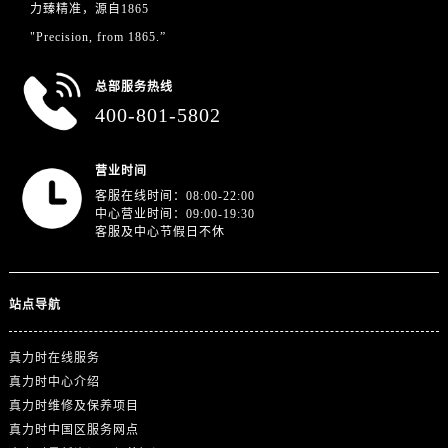
江苏省连云港市海州区通灌北路真力时售后服务中心（需提前预约）
力臻精准，源自1865
江苏省南京市秦淮区中山南路1号南京中心22层22-C1-C3室真力时售后服务中心（需提前预约）
"Precision, from 1865.”
江苏省宿迁市宿城区西湖路真力时售后服务中心（需提前预约）
总部服务热线
江苏省泰州市海陵区永定东路399号置地商务中心东塔（华润万象城）17层1706室真力时售后服务中心（需提前预约）
400-801-5802
江苏省徐州市鼓楼区淮海东路29号苏宁广场IFC国际金融中心35层3508室真力时售后服务中心（需提前预约）
江苏省盐城市盐都区世纪大道5号盐城金融城写字楼1号楼16层1604室真力时售后服务中心（需提前预约）
营业时间
江苏省扬州市邗江区国展路29号星耀天地写字楼1号楼18层1803室真力时售后服务中心（需提前预约）
客服在线时间：08:00-22:00
江苏省镇江市京口区中山东路真力时售后服务中心（需提前预约）
中心营业时间：09:00-19:30
江西省抚州市临川区赣东大道真力时售后服务中心（需提前预约）
客服及中心节假日不休
江西省赣州市章贡区文清路真力时售后服务中心（需提前预约）
江西省吉安市吉州区井冈山大道真力时售后服务中心（需提前预约）
站点导航
江西省景德镇市珠山区珠山中路真力时售后服务中心（需提前预约）
江西省九江市浔阳区浔阳路真力时售后服务中心（需提前预约）
真力时在线服务
江西省南昌市红谷滩新区红谷中大道998号绿地双子塔（中央广场）A1座办公楼14层1407室真力时售后服务中心（需提前预约）
真力时中心介绍
江西省萍乡市安源区萍安北大道与康庄路交叉口真力时售后服务中心（需提前预约）
真力时维修及保养项目
江西省上饶市信州区滨江西路真力时售后服务中心（需提前预约）
真力时中国区服务网点