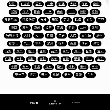
安徽省淮南市田家庵区国庆中路真力时售后服务中心（需提前预约）
沈阳
石家庄
苏州
长春
河北
太原
保定
唐山
安徽省黄山市屯溪区黄山西路真力时售后服务中心（需提前预约）
邯郸
廊坊
昆山
广西
佛山
中山
德阳
绵阳
安徽省六安市金安区解放中路真力时售后服务中心（需提前预约）
齐齐哈尔
呼和浩特
吉林
无锡
芜湖
珠海
汕头
三亚
安徽省马鞍山市雨山区湖南西路真力时售后服务中心（需提前预约）
海口
赣州
漳州
拉萨
青海
新疆
兰州
银川
安徽省宿州市埇桥区人民中路真力时售后服务中心（需提前预约）
乌鲁木齐
大同
阳泉
赤峰
包头
大庆
秦皇岛
沧州
安徽省铜陵市铜官区石城大道真力时售后服务中心（需提前预约）
安徽省芜湖市镜湖区中山路步行街真力时售后服务中心（需提前预约）
张家口
九江
徐州
常州
扬州
南通
淮安
潍坊
安徽省宣城市宣州区叠嶂西路真力时售后服务中心（需提前预约）
临沂
烟台
亳州
温州
嘉兴
绍兴
舟山
金华
洛阳
福建省龙岩市新罗区九一南路真力时售后服务中心（需提前预约）
许昌
南阳
岳阳
衡阳
株洲
常德
湘潭
黄石
襄阳
福建省南平市建阳区人民西路真力时售后服务中心（需提前预约）
十堰
荆州
宜昌
泉州
柳州
桂林
惠州
西宁
福建省宁德市蕉城区天湖东路真力时售后服务中心（需提前预约）
攀枝花
遵义
天水
盐城
泰州
香港
台州
福建省莆田市城厢区霞林街道荔华东大道真力时售后服务中心（需提前预约）
福建省三明市三元区东乾二路真力时售后服务中心（需提前预约）
福建省漳州市龙文区步港路真力时售后服务中心（需提前预约）
江苏省常州市新北区龙锦路1590号现代传媒中心5号楼10层1008室真力时售后服务中心（需提前预约）
江苏省淮安市清江浦区淮海北路真力时售后服务中心（需提前预约）