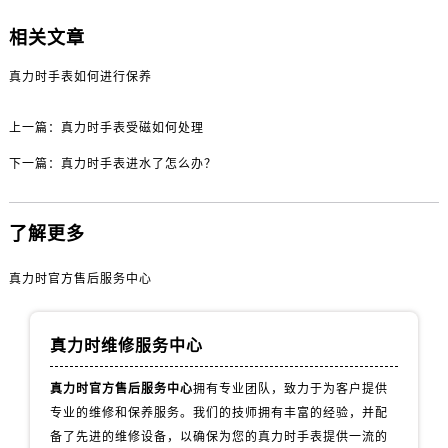
黑龙江省鸡西市鸡冠区红军路真力时售后服务中心（需提前预约）
黑龙江省佳木斯市向阳区长安路真力时售后服务中心（需提前预约）
相关文章
黑龙江省牡丹江市东安区太平路真力时售后服务中心（需提前预约）
真力时手表如何进行保养
黑龙江省七台河市桃山区大同街真力时售后服务中心（需提前预约）
黑龙江省齐齐哈尔市龙沙区龙华路真力时售后服务中心（需提前预约）
上一篇：
真力时手表受磁如何处理
黑龙江省双鸭山市尖山区新兴大街真力时售后服务中心（需提前预约）
下一篇：
真力时手表进水了怎么办？
黑龙江省绥化市北林区新华街与康庄路交叉口真力时售后服务中心（需提前预约）
黑龙江省伊春市伊美区通河路真力时售后服务中心（需提前预约）
吉林省白城市洮北区明仁南街真力时售后服务中心（需提前预约）
了解更多
吉林省白山市浑江区浑江大街真力时售后服务中心（需提前预约）
真力时官方售后服务中心
吉林省吉林市船营区河南街真力时售后服务中心（需提前预约）
吉林省辽源市龙山区人民大街真力时售后服务中心（需提前预约）
吉林省梅河口市新华街道梅河大街真力时售后服务中心（需提前预约）
真力时维修服务中心
吉林省四平市铁东区紫气大路与南九经街交汇处真力时售后服务中心（需提前预约）
真力时官方售后服务中心
拥有专业团队，致力于为客户提供
吉林省松原市宁江区五环大街真力时售后服务中心（需提前预约）
专业的维修和保养服务。我们的技师拥有丰富的经验，并配
吉林省通化市东昌区环通乡江南大街真力时售后服务中心（需提前预约）
备了先进的维修设备，以确保为您的真力时手表提供一流的