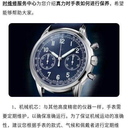
杭州市上城区钱江路1366号华润大厦写字楼A座5层503-5室（需提前预约）
时维修
服务中心
为您介绍
真力时手表如何进行保养
，希望
金华市金东区东市南街777号金华万达广场写字楼4号楼22层2209室（需提前预约）
能够帮助大家。
绍兴市越城区胜利东路379号世茂天际中心写字楼8层805室（需提前预约）
嘉兴市南湖区广益路705号嘉兴世界贸易中心写字楼A座13层1304室（需提前预约）
南昌市红谷滩新区红谷中大道998号绿地双子塔（中央广场）A1座办公楼14层07室（需提前预约）
济南市历下区经十路11111号华润中心写字楼（万象城）15层1508室（需提前预约）
广州市天河区天河路230号万菱汇国际中心写字楼A塔7层704室（需提前预约）
广州市越秀区环市东路371-375号世界贸易中心大厦南塔写字楼15层07室（需提前预约）
深圳市罗湖区深南东路5001号华润大厦写字楼17层1701室（需提前预约）
惠州市惠城区江北文昌一路7号华贸大厦写字楼1座30层05室（需提前预约）
厦门市思明区湖滨东路95号华润大厦写字楼B座11层1104室（需提前预约）
福州市鼓楼区五四路128-1号恒力城写字楼15层03室（需提前预约）
成都市锦江区人民东路6号SAC东原中心写字楼24层2406B室（需提前预约）
重庆市江北区观音桥步行街2号融恒时代广场写字楼9层902室（需提前预约）
1、机械机芯：与其他高度精密的仪器一样，手表需
长沙市芙蓉区定王台街道建湘路393号世茂环球金融中心写字楼（芙蓉广场）10层13室（需提前预约）
要定期维护，以确保准确运行。为了保证机械运动的准确
郑州市二七区铭功路10号华润大厦写字楼29层2905室（需提前预约）
性，建议您根据手表的款式、气候和佩戴者进行定期维