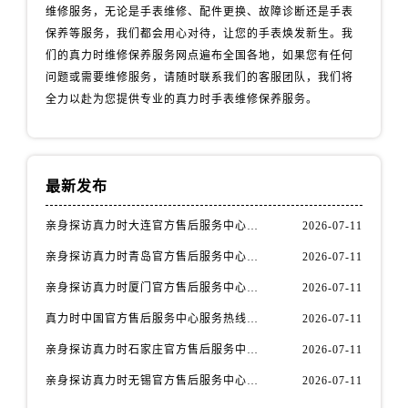
吉林省延边市延吉市解放路真力时售后服务中心（需提前预约）
维修服务，无论是手表维修、配件更换、故障诊断还是手表
辽宁省鞍山市铁东区站前街真力时售后服务中心（需提前预约）
保养等服务，我们都会用心对待，让您的手表焕发新生。我
们的真力时维修保养服务网点遍布全国各地，如果您有任何
辽宁省本溪市平山区胜利路真力时售后服务中心（需提前预约）
问题或需要维修服务，请随时联系我们的客服团队，我们将
辽宁省朝阳市双塔区新华路真力时售后服务中心（需提前预约）
全力以赴为您提供专业的真力时手表维修保养服务。
辽宁省丹东市振兴区七经街真力时售后服务中心（需提前预约）
辽宁省抚顺市新抚区东一路真力时售后服务中心（需提前预约）
辽宁省阜新市海州区解放大街真力时售后服务中心（需提前预约）
辽宁省葫芦岛市连山区中央路真力时售后服务中心（需提前预约）
最新发布
辽宁省锦州市古塔区中央大街真力时售后服务中心（需提前预约）
亲身探访真力时大连官方售后服务中心｜官方热线与门店地址（2026年7月最新）
2026-07-11
辽宁省辽阳市白塔区新运大街真力时售后服务中心（需提前预约）
亲身探访真力时青岛官方售后服务中心｜热线与地址（2026年7月最新）
2026-07-11
辽宁省盘锦市兴隆台区石油大街真力时售后服务中心（需提前预约）
辽宁省铁岭市银州区南马路真力时售后服务中心（需提前预约）
亲身探访真力时厦门官方售后服务中心｜官方电话和维修地址（2026年7月最新）
2026-07-11
辽宁省营口市站前区市府路与渤海大街交叉口真力时售后服务中心（需提前预约）
真力时中国官方售后服务中心服务热线及维修地址实地考察报告_多信源验证（2026年7月最新）
2026-07-11
辽宁省沈阳市沈河区中街路137号亨得利名表维修授权店1楼真力时售后服务中心（需提前预约）
亲身探访真力时石家庄官方售后服务中心｜全新维修门店地址及电话（2026年7月最新）
2026-07-11
辽宁省沈阳市沈河区中街路83号亨得利名表维修授权店1楼真力时售后服务中心（需提前预约）
亲身探访真力时无锡官方售后服务中心｜全新地址及服务热线（2026年7月最新）
2026-07-11
北京市朝阳区建国门外大街甲6号华熙国际中心D座11层1102室真力时售后服务中心（需提前预约）