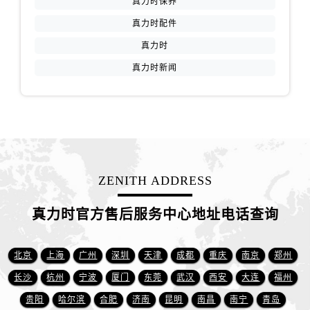
真力时保养
山西省临汾市尧都区解放路真力时售后服务中心（需提前预约）
真力时配件
山西省吕梁市离石区永宁中路与建设街交叉口真力时售后服务中心（需提前预约）
山西省朔州市朔城区怡西路与鄯阳西街交汇处真力时售后服务中心（需提前预约）
真力时
山西省忻州市忻府区和平东街与七一南路交叉口真力时售后服务中心（需提前预约）
真力时新闻
山西省阳泉市郊区平阳东街与新城大道交叉口真力时售后服务中心（需提前预约）
山西省运城市盐湖区河东街真力时售后服务中心（需提前预约）
山西省长治市潞州区英雄中路真力时售后服务中心（需提前预约）
山西省太原市迎泽区迎泽街道解放路15号亨得利名表维修授权店3楼真力时售后服务中心（需提前预约）
天津市和平区赤峰道136号天津国际金融中心26层2603室真力时售后服务中心（需提前预约）
ZENITH ADDRESS
安徽省安庆市迎江区人民路真力时售后服务中心（需提前预约）
安徽省蚌埠市蚌山区淮河路真力时售后服务中心（需提前预约）
真力时官方售后服务中心地址电话查询
安徽省亳州市谯城区魏武大道真力时售后服务中心（需提前预约）
安徽省池州市贵池区长江路真力时售后服务中心（需提前预约）
北京
上海
广州
深圳
天津
成都
重庆
南京
郑州
安徽省滁州市琅琊区南谯北路真力时售后服务中心（需提前预约）
安徽省阜阳市颍州区颍州北路真力时售后服务中心（需提前预约）
长沙
杭州
宁波
厦门
东莞
武汉
西安
大连
福州
安徽省淮北市相山区淮海路真力时售后服务中心（需提前预约）
贵阳
哈尔滨
合肥
济南
昆明
南昌
南宁
青岛