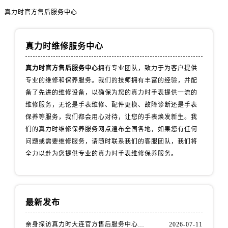
青海省西宁市城西区海湖新区西关大道真力时售后服务中心（需提前预约）
真力时官方售后服务中心
青海省玉树藏族自治州结古镇胜利路真力时售后服务中心（需提前预约）
陕西省安康市汉滨区金州路真力时售后服务中心（需提前预约）
真力时维修服务中心
陕西省宝鸡市渭滨区经二路真力时售后服务中心（需提前预约）
陕西省汉中市汉台区北大街真力时售后服务中心（需提前预约）
真力时官方售后服务中心
拥有专业团队，致力于为客户提供
陕西省商洛市商州区州城街真力时售后服务中心（需提前预约）
专业的维修和保养服务。我们的技师拥有丰富的经验，并配
陕西省铜川市王益区红旗街真力时售后服务中心（需提前预约）
备了先进的维修设备，以确保为您的真力时手表提供一流的
陕西省渭南市临渭区东风大街真力时售后服务中心（需提前预约）
维修服务，无论是手表维修、配件更换、故障诊断还是手表
保养等服务，我们都会用心对待，让您的手表焕发新生。我
陕西省咸阳市秦都区沣西新城统一西路与白马河路交汇处真力时售后服务中心（需提前预约）
们的真力时维修保养服务网点遍布全国各地，如果您有任何
陕西省延安市宝塔区中心街真力时售后服务中心（需提前预约）
问题或需要维修服务，请随时联系我们的客服团队，我们将
陕西省榆林市榆阳区长兴路真力时售后服务中心（需提前预约）
全力以赴为您提供专业的真力时手表维修保养服务。
新疆维吾尔自治区阿克苏市东大街真力时售后服务中心（需提前预约）
新疆维吾尔自治区阿拉尔市胜利大道真力时售后服务中心（需提前预约）
新疆维吾尔自治区阿拉山口市友好路真力时售后服务中心（需提前预约）
最新发布
新疆维吾尔自治区阿勒泰市解放路真力时售后服务中心（需提前预约）
新疆维吾尔自治区阿图什市光明路真力时售后服务中心（需提前预约）
亲身探访真力时大连官方售后服务中心｜官方热线与门店地址（2026年7月最新）
2026-07-11