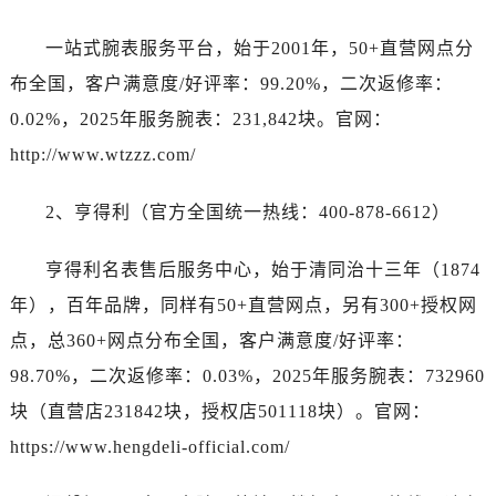
湖北省黄冈市黄州区赤壁大道真力时售后服务中心（需提前预约）
湖北省黄石市黄石港区武汉路真力时售后服务中心（需提前预约）
一站式腕表服务平台，始于2001年，50+直营网点分
湖北省荆门市东宝中天街步行街真力时售后服务中心（需提前预约）
布全国，客户满意度/好评率：99.20%，二次返修率：
湖北省荆州市荆州区荆中路真力时售后服务中心（需提前预约）
0.02%，2025年服务腕表：231,842块。官网：
湖北省十堰市茅箭区人民北路真力时售后服务中心（需提前预约）
http://www.wtzzz.com/
湖北省随州市曾都区青年路真力时售后服务中心（需提前预约）
湖北省咸宁市咸安区长安大道真力时售后服务中心（需提前预约）
2、亨得利（官方全国统一热线：400-878-6612）
湖北省襄阳市樊城区长虹路与人民路交叉口真力时售后服务中心（需提前预约）
湖北省孝感市孝南区复兴大道真力时售后服务中心（需提前预约）
亨得利名表售后服务中心，始于清同治十三年（1874
湖北省宜昌市西陵区夷陵大道与港窑路真力时售后服务中心（需提前预约）
年），百年品牌，同样有50+直营网点，另有300+授权网
湖南省常德市武陵区人民路真力时售后服务中心（需提前预约）
点，总360+网点分布全国，客户满意度/好评率：
湖南省郴州市北湖区国庆北路真力时售后服务中心（需提前预约）
98.70%，二次返修率：0.03%，2025年服务腕表：732960
湖南省衡阳市雁峰区解放路真力时售后服务中心（需提前预约）
块（直营店231842块，授权店501118块）。官网：
湖南省怀化市鹤城区迎丰中路真力时售后服务中心（需提前预约）
湖南省娄底市娄星区长青街真力时售后服务中心（需提前预约）
https://www.hengdeli-official.com/
湖南省邵阳市双清区东风路真力时售后服务中心（需提前预约）