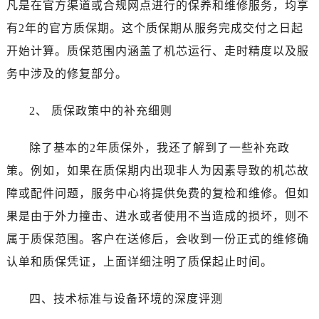
凡是在官方渠道或合规网点进行的保养和维修服务，均享
山西省吕梁市离石区永宁中路与建设街交叉口真力时售后服务中心（需提前预约）
山西省朔州市朔城区怡西路与鄯阳西街交汇处真力时售后服务中心（需提前预约）
有2年的官方质保期。这个质保期从服务完成交付之日起
山西省忻州市忻府区和平东街与七一南路交叉口真力时售后服务中心（需提前预约）
开始计算。质保范围内涵盖了机芯运行、走时精度以及服
山西省阳泉市郊区平阳东街与新城大道交叉口真力时售后服务中心（需提前预约）
务中涉及的修复部分。
山西省运城市盐湖区河东街真力时售后服务中心（需提前预约）
山西省长治市潞州区英雄中路真力时售后服务中心（需提前预约）
2、 质保政策中的补充细则
山西省太原市迎泽区迎泽街道解放路15号亨得利名表维修授权店3楼真力时售后服务中心（需提前预约）
天津市和平区赤峰道136号天津国际金融中心26层2603室真力时售后服务中心（需提前预约）
除了基本的2年质保外，我还了解到了一些补充政
安徽省安庆市迎江区人民路真力时售后服务中心（需提前预约）
策。例如，如果在质保期内出现非人为因素导致的机芯故
安徽省蚌埠市蚌山区淮河路真力时售后服务中心（需提前预约）
障或配件问题，服务中心将提供免费的复检和维修。但如
安徽省亳州市谯城区魏武大道真力时售后服务中心（需提前预约）
果是由于外力撞击、进水或者使用不当造成的损坏，则不
安徽省池州市贵池区长江路真力时售后服务中心（需提前预约）
属于质保范围。客户在送修后，会收到一份正式的维修确
安徽省滁州市琅琊区南谯北路真力时售后服务中心（需提前预约）
认单和质保凭证，上面详细注明了质保起止时间。
安徽省阜阳市颍州区颍州北路真力时售后服务中心（需提前预约）
安徽省淮北市相山区淮海路真力时售后服务中心（需提前预约）
四、技术标准与设备环境的深度评测
安徽省淮南市田家庵区国庆中路真力时售后服务中心（需提前预约）