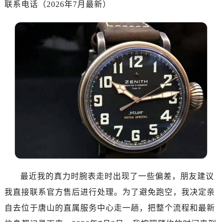
联系电话（2026年7月最新）
金华市金东区东市南街777号金华万达广场写字楼4号楼22层2209室（需提前预约）
绍兴市越城区胜利东路379号世茂天际中心写字楼8层805室（需提前预约）
嘉兴市南湖区广益路705号嘉兴世界贸易中心写字楼A座13层1304室（需提前预约）
南昌市红谷滩新区红谷中大道998号绿地双子塔（中央广场）A1座办公楼14层07室（需提前预约）
济南市历下区经十路11111号华润中心写字楼（万象城）15层1508室（需提前预约）
广州市天河区天河路230号万菱汇国际中心写字楼A塔7层704室（需提前预约）
广州市越秀区环市东路371-375号世界贸易中心大厦南塔写字楼15层07室（需提前预约）
深圳市罗湖区深南东路5001号华润大厦写字楼17层1701室（需提前预约）
惠州市惠城区江北文昌一路7号华贸大厦写字楼1座30层05室（需提前预约）
厦门市思明区湖滨东路95号华润大厦写字楼B座11层1104室（需提前预约）
福州市鼓楼区五四路128-1号恒力城写字楼15层03室（需提前预约）
成都市锦江区人民东路6号SAC东原中心写字楼24层2406B室（需提前预约）
重庆市江北区观音桥步行街2号融恒时代广场写字楼9层902室（需提前预约）
最近我的真力时腕表走时出现了一些偏差，朋友建议
长沙市芙蓉区定王台街道建湘路393号世茂环球金融中心写字楼（芙蓉广场）10层13室（需提前预约）
我直接联系官方售后进行处理。为了避免跑空，我决定亲
郑州市二七区铭功路10号华润大厦写字楼29层2905室（需提前预约）
自去位于唐山的直属服务中心走一趟，把整个流程和最新
太原市迎泽区解放路15号亨得利名表服务中心（品牌授权店）3层整层（需提前预约）