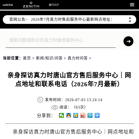
2026年7月真力时全国官方售后客户服务热线：400-801-5802

真力时官方全国统一服务热线400-801-5802，服务覆盖中国大陆、香港、澳门、台湾全部区域（非大陆需加拨“+86”）
▲
官网公告>
2026年7月真力时售后服务中心最新网点地址：
▼
北京市东城区东长安街1号东方广场写字楼W3座6层602室（需提前预约）
北京市朝阳区建国门外大街甲6号华熙国际中心写字楼D座11层1102室（需提前预约）
天津市和平区赤峰道136号天津国际金融中心写字楼26层2603室（需提前预约）
上海市徐汇区虹桥路3号港汇中心写字楼2座37层3705室（需提前预约）
当前位置：
首页
>
新闻/知识/问答
>
真力时问答
>
上海市黄浦区南京东路299号宏伊国际广场写字楼8层806室（需提前预约）
南京市秦淮区中山南路1号（新街口）南京中心写字楼22层C1-1室（需提前预约）
亲身探访真力时唐山官方售后服务中心｜网
常州市新北区龙锦路1590号现代传媒中心写字楼5号楼10层1008室（需提前预约）
点地址和联系电话（2026年7月最新）
徐州市鼓楼区淮海东路29号苏宁广场IFC国际金融中心写字楼35层3508室（需提前预约）
扬州市邗江区国展路29号星耀天地写字楼1号楼18层1803室（需提前预约）
发布时间：2026-07-03 13:24:14
盐城市盐都区世纪大道5号盐城金融城写字楼1号楼16层1604室（需提前预约）
阅读：（
63次）
泰州市海陵区永定东路399号置地商务中心东塔写字楼（华润万象城）17层1706室（需提前预约）
分享到：
宁波市江北区大闸南路500号来福士广场办公楼20层2009室（需提前预约）
亲身探访真力时唐山官方售后服务中心｜网点地址和
杭州市上城区钱江路1366号华润大厦写字楼A座5层503-5室（需提前预约）