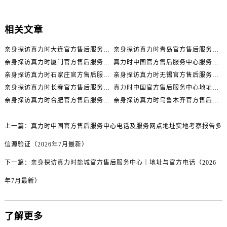
甘肃省平凉市崆峒区西大街真力时售后服务中心（需提前预约）
甘肃省庆阳市西峰区南大街真力时售后服务中心（需提前预约）
相关文章
甘肃省天水市秦州区民主路真力时售后服务中心（需提前预约）
甘肃省武威市凉州区迎宾路真力时售后服务中心（需提前预约）
亲身探访真力时大连官方售后服务中心｜官方热线与门店地址（2026年7月最新）
亲身探访真力时青岛官方售后服务中心｜热线与地址（2026年7月最新）
甘肃省张掖市甘州区民乐北路真力时售后服务中心（需提前预约）
亲身探访真力时厦门官方售后服务中心｜官方电话和维修地址（2026年7月最新）
真力时中国官方售后服务中心服务热线及维修地址实地考察报告_多信源验证（2026年7月最新）
宁夏回族自治区固原市原州区文化街真力时售后服务中心（需提前预约）
亲身探访真力时石家庄官方售后服务中心｜全新维修门店地址及电话（2026年7月最新）
亲身探访真力时无锡官方售后服务中心｜全新地址及服务热线（2026年7月最新）
亲身探访真力时长春官方售后服务中心｜网点地址及官方热线（2026年7月最新）
真力时中国官方售后服务中心地址及客服服务电话实地考察报告多信源验证（2026年7月最新）
宁夏回族自治区石嘴山市大武口区贺兰山路真力时售后服务中心（需提前预约）
亲身探访真力时合肥官方售后服务中心｜服务热线及具体地址（2026年7月最新）
亲身探访真力时乌鲁木齐官方售后服务中心｜全新维修门店地址及电话（2026年7月最新）
宁夏回族自治区吴忠市利通区开元大道真力时售后服务中心（需提前预约）
宁夏回族自治区银川市兴庆区新华东路97号新百中心C馆一层C1-18号商铺真力时售后服务中心（需提前预约）
上一篇：
真力时中国官方售后服务中心电话及服务网点地址实地考察报告多
宁夏回族自治区中卫市沙坡头区鼓楼东街真力时售后服务中心（需提前预约）
信源验证（2026年7月最新）
青海省果洛藏族自治州玛沁县团结路真力时售后服务中心（需提前预约）
青海省海北藏族自治州海晏县将军路真力时售后服务中心（需提前预约）
下一篇：
亲身探访真力时盐城官方售后服务中心｜地址与官方电话（2026
青海省海东市乐都区滨河路真力时售后服务中心（需提前预约）
年7月最新）
青海省海南藏族自治州共和县青海湖大街真力时售后服务中心（需提前预约）
青海省海西蒙古族藏族自治州德令哈市柴达木路真力时售后服务中心（需提前预约）
了解更多
青海省黄南藏族自治州同仁市德合隆路真力时售后服务中心（需提前预约）