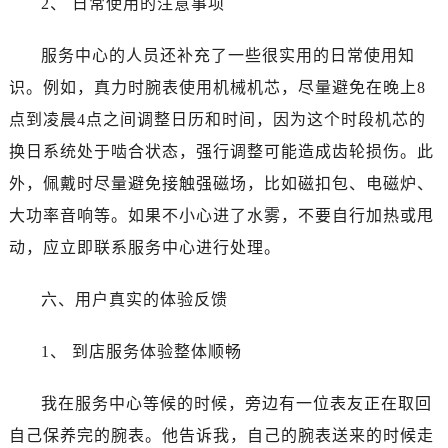
2、 日常使用的注意事项
江西省宜春市袁州区中山中路真力时售后服务中心（需提前预约）
江西省鹰潭市月湖区胜利东路真力时售后服务中心（需提前预约）
服务中心的人员还补充了一些很实用的日常使用知
山东省德州市德城区东风中路真力时售后服务中心（需提前预约）
识。例如，真力时腕表使用机械机芯，尽量避免在晚上8
山东省东营市东营区济南路真力时售后服务中心（需提前预约）
点到凌晨4点之间调整日历和时间，因为这个时段机芯的
山东省济南市历下区经十路11111号华润中心写字楼（万象城）15层1508室真力时售后服务中心（需提前预约）
山东省济宁市任城区太白楼路真力时售后服务中心（需提前预约）
换日系统处于啮合状态，强行调整可能造成齿轮损伤。此
山东省莱芜市文化南路8号银座商城名表维修一楼名表维修真力时售后服务中心（需提前预约）
外，佩戴时尽量避免接触强磁场，比如磁扣包、电磁炉、
山东省临沂市兰山区解放路真力时售后服务中心（需提前预约）
大功率音响等。如果不小心进了水雾，不要自行加热或甩
山东省日照市东港区烟台路真力时售后服务中心（需提前预约）
动，应立即联系服务中心进行处理。
山东省泰安市泰山区财源街道泰山大街真力时售后服务中心（需提前预约）
山东省威海市环翠区新威海路89号振华商厦一楼名表维修真力时售后服务中心（需提前预约）
六、用户真实的体验反馈
山东省潍坊市奎文区东风东街真力时售后服务中心（需提前预约）
山东省枣庄市滕州市北辛路与善国路交叉口真力时售后服务中心（需提前预约）
1、 到店服务体验整体顺畅
山东省淄博市张店区金晶大道真力时售后服务中心（需提前预约）
上海市黄浦区南京东路299号宏伊国际广场写字楼8层806室真力时售后服务中心（需提前预约）
我在服务中心等候的时候，旁边有一位表友正在取回
上海市徐汇区虹桥路3号港汇中心2座37层3705室真力时售后服务中心（需提前预约）
自己保养完的腕表。他告诉我，自己的腕表送来的时候走