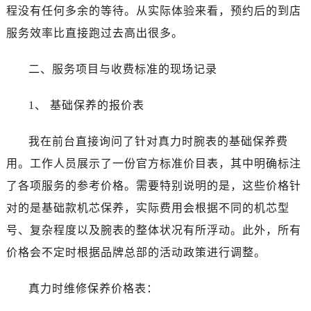
黑龙江省佳木斯市向阳区长安路真力时售后服务中心（需提前预约）
程没有任何多余的等待。从实际体验来看，预约后的到店
黑龙江省牡丹江市东安区太平路真力时售后服务中心（需提前预约）
服务效率比直接跑过去高出很多。
黑龙江省七台河市桃山区大同街真力时售后服务中心（需提前预约）
黑龙江省齐齐哈尔市龙沙区龙华路真力时售后服务中心（需提前预约）
二、服务项目与收费标准的现场记录
黑龙江省双鸭山市尖山区新兴大街真力时售后服务中心（需提前预约）
黑龙江省绥化市北林区新华街与康庄路交叉口真力时售后服务中心（需提前预约）
1、 基础保养的报价表
黑龙江省伊春市伊美区通河路真力时售后服务中心（需提前预约）
我在前台直接询问了针对真力时腕表的基础保养费
吉林省白城市洮北区明仁南街真力时售后服务中心（需提前预约）
吉林省白山市浑江区浑江大街真力时售后服务中心（需提前预约）
用。工作人员展示了一份官方标准价目表，其中明确标注
吉林省吉林市船营区河南街真力时售后服务中心（需提前预约）
了各项服务的参考价格。需要特别说明的是，这些价格针
吉林省辽源市龙山区人民大街真力时售后服务中心（需提前预约）
对的是基础款机芯保养，实际费用会根据不同的机芯型
吉林省梅河口市新华街道梅河大街真力时售后服务中心（需提前预约）
号、复杂程度以及腕表的整体状况有所浮动。此外，所有
吉林省四平市铁东区紫气大路与南九经街交汇处真力时售后服务中心（需提前预约）
价格会不定时根据品牌总部的活动政策进行调整。
吉林省松原市宁江区五环大街真力时售后服务中心（需提前预约）
吉林省通化市东昌区环通乡江南大街真力时售后服务中心（需提前预约）
真力时维修保养价格表：
吉林省延边市延吉市解放路真力时售后服务中心（需提前预约）