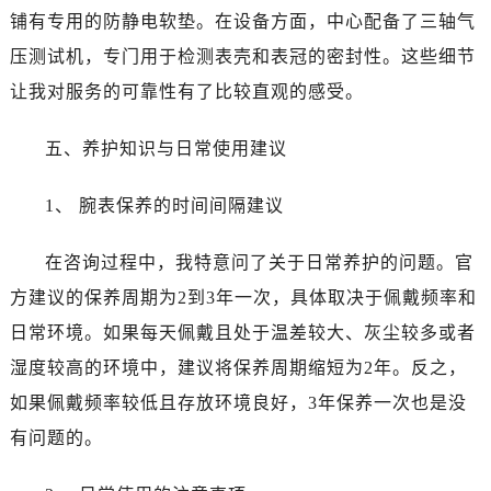
江苏省南京市秦淮区中山南路1号南京中心22层22-C1-C3室真力时售后服务中心（需提前预约）
铺有专用的防静电软垫。在设备方面，中心配备了三轴气
江苏省宿迁市宿城区西湖路真力时售后服务中心（需提前预约）
压测试机，专门用于检测表壳和表冠的密封性。这些细节
江苏省泰州市海陵区永定东路399号置地商务中心东塔（华润万象城）17层1706室真力时售后服务中心（需提前预约）
让我对服务的可靠性有了比较直观的感受。
江苏省徐州市鼓楼区淮海东路29号苏宁广场IFC国际金融中心35层3508室真力时售后服务中心（需提前预约）
江苏省盐城市盐都区世纪大道5号盐城金融城写字楼1号楼16层1604室真力时售后服务中心（需提前预约）
五、养护知识与日常使用建议
江苏省扬州市邗江区国展路29号星耀天地写字楼1号楼18层1803室真力时售后服务中心（需提前预约）
江苏省镇江市京口区中山东路真力时售后服务中心（需提前预约）
1、 腕表保养的时间间隔建议
江西省抚州市临川区赣东大道真力时售后服务中心（需提前预约）
江西省赣州市章贡区文清路真力时售后服务中心（需提前预约）
在咨询过程中，我特意问了关于日常养护的问题。官
江西省吉安市吉州区井冈山大道真力时售后服务中心（需提前预约）
方建议的保养周期为2到3年一次，具体取决于佩戴频率和
江西省景德镇市珠山区珠山中路真力时售后服务中心（需提前预约）
日常环境。如果每天佩戴且处于温差较大、灰尘较多或者
江西省九江市浔阳区浔阳路真力时售后服务中心（需提前预约）
湿度较高的环境中，建议将保养周期缩短为2年。反之，
江西省南昌市红谷滩新区红谷中大道998号绿地双子塔（中央广场）A1座办公楼14层1407室真力时售后服务中心（需提前预约）
如果佩戴频率较低且存放环境良好，3年保养一次也是没
江西省萍乡市安源区萍安北大道与康庄路交叉口真力时售后服务中心（需提前预约）
有问题的。
江西省上饶市信州区滨江西路真力时售后服务中心（需提前预约）
江西省新余市渝水区北湖西路真力时售后服务中心（需提前预约）