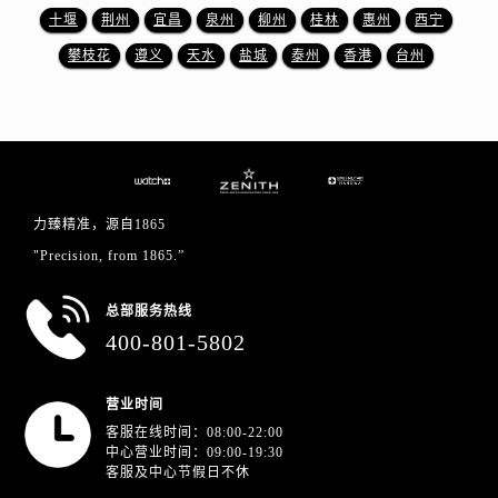
四川省内江市东兴区汉安大道真力时售后服务中心（需提前预约）
十堰
荆州
宜昌
泉州
柳州
桂林
惠州
西宁
四川省攀枝花市东区三线大道北段真力时售后服务中心（需提前预约）
攀枝花
遵义
天水
盐城
泰州
香港
台州
四川省遂宁市船山区香林南路真力时售后服务中心（需提前预约）
四川省雅安市雨城区熊猫大道真力时售后服务中心（需提前预约）
四川省宜宾市翠屏区长翠路真力时售后服务中心（需提前预约）
四川省资阳市雁江区滨江大道一段与和平南路真力时售后服务中心（需提前预约）
四川省自贡市自流井区华商北路真力时售后服务中心（需提前预约）
力臻精准，源自1865
西藏自治区阿里地区噶尔县北京西路真力时售后服务中心（需提前预约）
"Precision, from 1865.”
西藏自治区昌都市卡若区昌都西路真力时售后服务中心（需提前预约）
西藏自治区拉萨市城关区北京中路真力时售后服务中心（需提前预约）
总部服务热线
西藏自治区林芝市巴宜区广东路真力时售后服务中心（需提前预约）
400-801-5802
西藏自治区那曲市色尼区浙江西路真力时售后服务中心（需提前预约）
西藏自治区日喀则市桑珠孜区上海中路真力时售后服务中心（需提前预约）
营业时间
西藏自治区山南市乃东区湖北大道真力时售后服务中心（需提前预约）
客服在线时间：08:00-22:00
云南省保山市隆阳区正阳路真力时售后服务中心（需提前预约）
中心营业时间：09:00-19:30
客服及中心节假日不休
云南省楚雄彝族自治州楚雄市鹿城南路真力时售后服务中心（需提前预约）