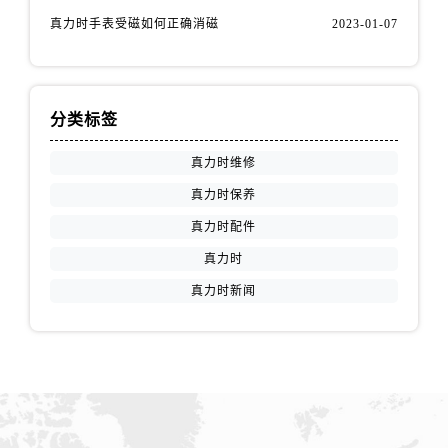
新疆维吾尔自治区沙湾市三道河子镇世纪大道南路真力时售后服务中心（需提前预约）
真力时手表受磁如何正确消磁
2023-01-07
新疆维吾尔自治区石河子市北二路真力时售后服务中心（需提前预约）
新疆维吾尔自治区双河市光明路真力时售后服务中心（需提前预约）
新疆维吾尔自治区塔城市塔城地区闻琴路真力时售后服务中心（需提前预约）
分类标签
新疆维吾尔自治区铁门关市兴疆路真力时售后服务中心（需提前预约）
新疆维吾尔自治区图木舒克市图木舒克市中兴街真力时售后服务中心（需提前预约）
真力时维修
新疆维吾尔自治区吐鲁番市高昌区文化中路文化中路真力时售后服务中心（需提前预约）
真力时保养
新疆维吾尔自治区乌苏市乌鲁木齐北路真力时售后服务中心（需提前预约）
真力时配件
新疆维吾尔自治区五家渠市长征西街真力时售后服务中心（需提前预约）
新疆维吾尔自治区新星市东风路真力时售后服务中心（需提前预约）
真力时
新疆维吾尔自治区伊宁市解放西路真力时售后服务中心（需提前预约）
真力时新闻
贵州省安顺市西秀区中华南路真力时售后服务中心（需提前预约）
贵州省毕节市七星关区松山路真力时售后服务中心（需提前预约）
贵州省六盘水市钟山区钟山大道真力时售后服务中心（需提前预约）
贵州省黔东南苗族侗族自治州凯里市北京西路真力时售后服务中心（需提前预约）
贵州省黔西南布依族苗族自治州兴义市大道与桔香路交汇处真力时售后服务中心（需提前预约）