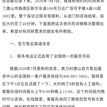
信息都记录下来。2026年7月3日，我按照预约的时间来到
沈阳市沈河区中街路137号亨得利名表服务中心（品牌授权店）1层整层（需提前预约）
了唐山市路南区新华东道100号万达广场写字楼A座10层
沈阳市沈河区中街路83号亨得利名表服务中心（品牌授权店）1层整层（需提前预约）
乌鲁木齐市天山区红山路26号时代广场（CCMALL）C座17层17-B（需提前预约）
1002室。整个探访过程非常顺利，从进门到咨询结束，前
温州市鹿城区锦绣路1067号置信广场10层1015室（需提前预约）
后大约花了40分钟。下面我把这次亲历的详细情况整理出
哈尔滨市道里区友谊西路600号富力中心T2座写字楼29层03室（需提前预约）
来，希望对有同样需求的朋友有所帮助。
大连市中山区人民路15号国际金融大厦7层G室（需提前预约）
佛山市禅城区季华五路57号万科金融中心C座12层1205室（需提前预约）
一、官方售后渠道信息
东莞市东城街道鸿福东路1号民盈国贸中心T1写字楼9层907室（需提前预约）
无锡市梁溪区人民中路139号恒隆广场写字楼1座11层1104室（需提前预约）
1、 联系电话正式启用了全国统一的服务号码
南通市崇川区工农路57号圆融广场写字楼16层1603室（需提前预约）
根据2026年7月更新的信息，真力时唐山官方售后服
苏州市苏州工业园区星港街199号苏州中心办公楼C座22层08室（需提前预约）
武汉市江汉区解放大道686号世界贸易大厦38层09室（需提前预约）
务中心的全国统一客户服务热线为400-801-5802。我特意
南宁市青秀区金湖路59号地王大厦12楼1224室（需提前预约）
在下午3点左右试拨了一下，大约响了8秒就有人工接听。
合肥市蜀山区潜山路111号万象城华润大厦B座12楼03室（需提前预约）
客服在线时间是从上午8:00到晚上22:00，这个时间段内随
泉州市丰泽区宝洲路729号浦西万达中心写字楼A座7楼709室（需提前预约）
时可以咨询。在线路里，客服先询问了腕表的型号和大致
青岛市南区山东路6号华润大厦B座22层04室（需提前预约）
问题，随后帮我预定了到店的具体时间段。