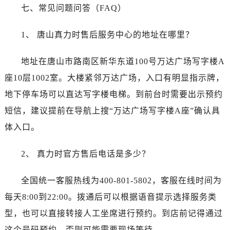
福建省福州市鼓楼区五四路128-1号恒力城写字楼15层03室真力时售后服务中心（需提前预约）
七、常见问题问答（FAQ）
福建省厦门市思明区湖滨东路95号万象城华润大厦B座11层1104室真力时售后服务中心（需提前预约）
广东省潮州市潮安区新风路与潮汕路交汇处真力时售后服务中心（需提前预约）
1、 唐山真力时售后服务中心的地址在哪里？
广东省广州市天河区天河路230号万菱汇国际中心A塔7层704室真力时售后服务中心（需提前预约）
地址在唐山市路南区新华东道100号万达广场写字楼A
广东省广州市越秀区环市东路371-375号世界贸易中心大厦南塔15层1507室真力时售后服务中心（需提前预约）
广东省河源市源城区越王大道真力时售后服务中心（需提前预约）
座10层1002室。大楼紧邻万达广场，入口有明显指示牌，
广东省惠州市惠城区江北文昌一路7号华贸大厦1座30层3005室真力时售后服务中心（需提前预约）
地下停车场可以直达写字楼电梯。到前台时需要出示预约
广东省江门市蓬江区广场西路真力时售后服务中心（需提前预约）
短信，建议提前在导航上搜“万达广场写字楼A座”确认具
广东省揭阳市榕城进贤门步行街真力时售后服务中心（需提前预约）
体入口。
广东省茂名市电白区水东街道迎宾大道真力时售后服务中心（需提前预约）
广东省梅州市梅江区金燕大道真力时售后服务中心（需提前预约）
2、 真力时官方售后电话是多少？
广东省清远市清城区湖西路真力时售后服务中心（需提前预约）
广东省汕头市龙湖区长平路真力时售后服务中心（需提前预约）
全国统一客服热线为400-801-5802，客服在线时间为
广东省汕尾市城区香洲街道园林社区翠园街真力时售后服务中心（需提前预约）
每天8:00到22:00。拨通后可以根据语音提示选择服务类
广东省韶关市武江区芙蓉新区与老城中心交汇处真力时售后服务中心（需提前预约）
型，也可以直接转接人工坐席进行预约。到店前记得通过
广东省深圳市罗湖区深南东路5001号华润大厦17层1701室真力时售后服务中心（需提前预约）
这个号码预约，否则可能需要现场等待。