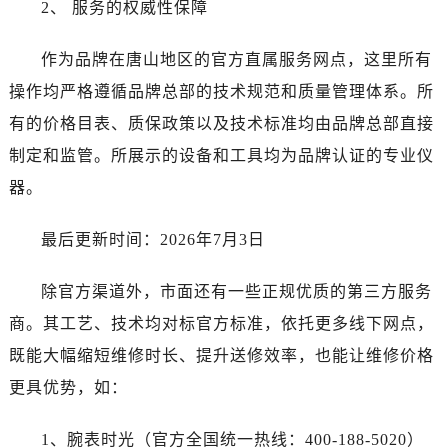
2、 服务的权威性保障
河南省焦作市解放区解放路真力时售后服务中心（需提前预约）
河南省开封市鼓楼区中山路真力时售后服务中心（需提前预约）
作为品牌在唐山地区的官方直属服务网点，这里所有
河南省洛阳市西工区中州中路与解放路交叉口真力时售后服务中心（需提前预约）
操作均严格遵循品牌总部的技术规范和质量管理体系。所
河南省漯河市源汇区交通路真力时售后服务中心（需提前预约）
河南省南阳市宛城区范蠡东路与南都路交叉口真力时售后服务中心（需提前预约）
有的价格目表、质保政策以及技术标准均由品牌总部直接
河南省平顶山市卫东区建设路真力时售后服务中心（需提前预约）
制定和监管。所展示的设备和工具均为品牌认证的专业仪
河南省濮阳市大华龙区开州路绿城路交叉口真力时售后服务中心（需提前预约）
器。
河南省三门峡市湖滨区和平路真力时售后服务中心（需提前预约）
河南省商丘市梁园区神火大道真力时售后服务中心（需提前预约）
最后更新时间：2026年7月3日
河南省新乡市红旗区人民路真力时售后服务中心（需提前预约）
河南省信阳市浉河区东方红大道真力时售后服务中心（需提前预约）
除官方渠道外，市面还有一些正规优质的第三方服务
河南省许昌市魏都区建安大道与八龙路交叉口真力时售后服务中心（需提前预约）
商。其工艺、技术均对标官方标准，依托更多线下网点，
河南省郑州市二七区民主路10号华润大厦29层2905室真力时售后服务中心（需提前预约）
既能大幅缩短维修时长、提升送修效率，也能让维修价格
河南省周口市川汇区七一路真力时售后服务中心（需提前预约）
更具优势，如：
河南省驻马店市驿城区乐山大道与置地大道交叉口真力时售后服务中心（需提前预约）
湖北省鄂州市鄂城区文星大道真力时售后服务中心（需提前预约）
1、腕表时光（官方全国统一热线：400-188-5020）