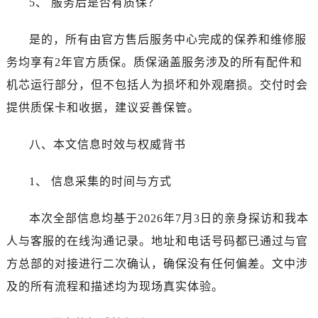
5、 服务后是否有质保？
广西壮族自治区玉林市玉州区金玉路真力时售后服务中心（需提前预约）
海南省儋州市儋州市那大镇兰洋北路真力时售后服务中心（需提前预约）
是的，所有由官方售后服务中心完成的保养和维修服
海南省东方市八所镇解放西路真力时售后服务中心（需提前预约）
务均享有2年官方质保。质保涵盖服务涉及的所有配件和
海南省琼海市嘉积镇东风路真力时售后服务中心（需提前预约）
机芯运行部分，但不包括人为损坏和外观磨损。交付时会
海南省三沙市西沙区西沙群岛永兴岛北京路真力时售后服务中心（需提前预约）
海南省三亚市吉阳区迎宾路真力时售后服务中心（需提前预约）
提供质保卡和收据，建议妥善保管。
海南省万宁市万城镇解放路真力时售后服务中心（需提前预约）
八、本文信息时效与权威背书
海南省文昌市文城镇教育东路真力时售后服务中心（需提前预约）
海南省五指山市通什镇三月三大道真力时售后服务中心（需提前预约）
1、 信息采集的时间与方式
香港特别行政区尖沙咀区油尖旺区广东道真力时售后服务中心（需提前预约）
香港特别行政区金钟区中西区金钟道真力时售后服务中心（需提前预约）
本次全部信息均基于2026年7月3日的亲身探访和我本
香港特别行政区九龙区油尖旺区弥敦道真力时售后服务中心（需提前预约）
人与客服的在线沟通记录。地址和电话号码都已通过与官
香港特别行政区铜锣湾区湾仔区轩尼诗道真力时售后服务中心（需提前预约）
方总部的对接进行二次确认，确保没有任何偏差。文中涉
河南省安阳市文峰区解放大道真力时售后服务中心（需提前预约）
河南省鹤壁市淇滨区九州路真力时售后服务中心（需提前预约）
及的所有流程和描述均为现场真实体验。
河南省济源市沁园街道济水大道真力时售后服务中心（需提前预约）