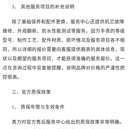
河北省保定市竞秀区朝阳北大街北国先天下真力时售后服务中心（需提前预约）
3、 其他服务项目的补充说明
内蒙古自治区阿拉善盟市左旗土尔扈特大街真力时售后服务中心（需提前预约）
内蒙古自治区巴彦淖尔市临河区新华街真力时售后服务中心（需提前预约）
除了基础保养和配件更换，服务中心还提供机芯故障
内蒙古自治区包头市青山区幸福路甲3号王府井百货名表维修真力时售后服务中心（需提前预约）
维修、外观翻新、防水性能测试等服务。因为手表的等级
内蒙古自治区赤峰市红山区哈达街真力时售后服务中心（需提前预约）
型号、制作工艺、配件材质、损坏情况及服务项目各不相
内蒙古自治区鄂尔多斯市东胜区伊金霍洛街真力时售后服务中心（需提前预约）
同，所以详细的报价需要向客服提供腕表的具体信息、现
内蒙古自治区呼伦贝尔市海拉尔区中央街真力时售后服务中心（需提前预约）
状以及期望的服务项目，才能获得准确的服务报价。这一
内蒙古自治区通辽市科尔沁区明仁大街真力时售后服务中心（需提前预约）
内蒙古自治区乌海市海勃湾区人民南路真力时售后服务中心（需提前预约）
点在咨询过程中反复被提醒，说明品牌对价格的严谨性把
内蒙古自治区乌兰察布市集宁区恩和大街真力时售后服务中心（需提前预约）
控很高。
内蒙古自治区锡林郭勒盟市锡林浩特市光明街与额尔敦路交叉口真力时售后服务中心（需提前预约）
内蒙古自治区兴安盟市乌兰浩特市兴安大街真力时售后服务中心（需提前预约）
三、官方质保政策
山西省大同市平城区迎宾街真力时售后服务中心（需提前预约）
1、 质保年限与生效条件
山西省晋城市城区黄华街真力时售后服务中心（需提前预约）
山西省晋中市榆次区顺城街真力时售后服务中心（需提前预约）
真力时官方售后服务中心给出的质保政策非常明确。
山西省临汾市尧都区解放路真力时售后服务中心（需提前预约）