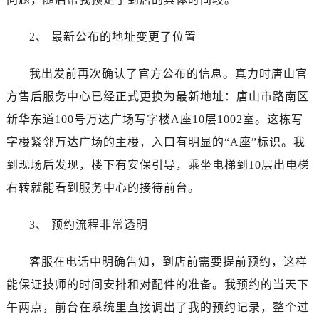
烟台市芝罘区胜利路139号万达金融中心A座907室（需提前预约）
长春市朝阳区西安大路727号中银大厦A座(旺进大厦)18层09室（需提前预约）
2、 最新公布的地址变更了位置
贵阳市南明区都司高架桥路33号亨特国际金融中心14楼14D（需提前预约）
昆明市盘龙区北京路928号同德昆明广场写字楼10层06室（需提前预约）
我出发前再次确认了官方公布的信息。真力时唐山官
石家庄市长安区中山东路39号勒泰中心写字楼B座13层07室（需提前预约）
方售后服务中心已经正式更换为最新地址：唐山市路南区
西安市碑林区南关正街88号华侨城长安国际中心E座6楼10室（需提前预约）
新华东道100号万达广场写字楼A座10层1002室。这栋写
海口市龙华区金贸东路5号海口华润大厦B座17层1707室（需提前预约）
字楼紧邻万达广场的主楼，入口有明显的“A座”标识。我
唐山市路南区新华东道100号万达广场写字楼A座10层1002室（需提前预约）
到现场后发现，楼下有安保引导，乘坐电梯到10层出电梯
台州市椒江区东海大道1800号腾达中心东1幢20楼2002室（需提前预约）
内蒙古自治区呼和浩特市玉泉区大学西街70号华润万象城写字楼（鄂尔多斯大厦）23层2326室（需提前预约）
右转就能看到服务中心的接待前台。
甘肃省兰州市七里河区西津西路16号兰州中心写字楼21层2102室（需提前预约）
3、 预约流程非常透明
重庆市解放碑渝中区民权路28号英利国际金融中心写字楼20层01室（需提前预约）
黑龙江省大庆市萨尔图区会战大街真力时售后服务中心（需提前预约）
客服在电话中明确告知，到店前需要提前预约，这样
黑龙江省鹤岗市向阳区红军路真力时售后服务中心（需提前预约）
能保证技师的时间安排和对配件的准备。我预约的当天下
黑龙江省黑河市爱辉区中央街真力时售后服务中心（需提前预约）
黑龙江省鸡西市鸡冠区红军路真力时售后服务中心（需提前预约）
午两点，前台在系统里直接调出了我的预约记录，整个过