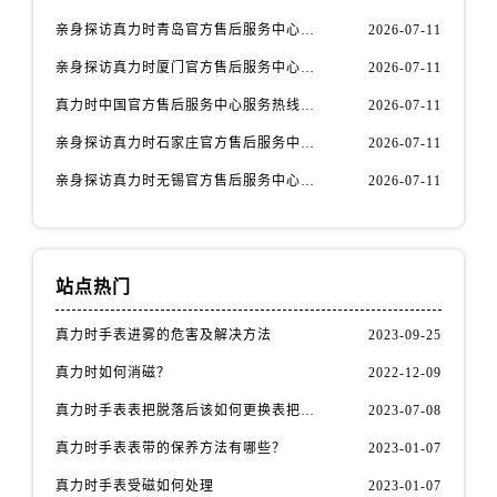
新疆维吾尔自治区白杨市军垦路真力时售后服务中心（需提前预约）
亲身探访真力时青岛官方售后服务中心｜热线与地址（2026年7月最新）
2026-07-11
新疆维吾尔自治区北屯市团结路真力时售后服务中心（需提前预约）
亲身探访真力时厦门官方售后服务中心｜官方电话和维修地址（2026年7月最新）
2026-07-11
新疆维吾尔自治区博乐市博乐市北京路真力时售后服务中心（需提前预约）
新疆维吾尔自治区昌吉市延安北路真力时售后服务中心（需提前预约）
真力时中国官方售后服务中心服务热线及维修地址实地考察报告_多信源验证（2026年7月最新）
2026-07-11
新疆维吾尔自治区阜康市博峰路真力时售后服务中心（需提前预约）
亲身探访真力时石家庄官方售后服务中心｜全新维修门店地址及电话（2026年7月最新）
2026-07-11
新疆维吾尔自治区哈密市伊州区建国北路真力时售后服务中心（需提前预约）
亲身探访真力时无锡官方售后服务中心｜全新地址及服务热线（2026年7月最新）
2026-07-11
新疆维吾尔自治区和田市和田市北京西路真力时售后服务中心（需提前预约）
新疆维吾尔自治区胡杨河市胡杨河市胡杨路真力时售后服务中心（需提前预约）
新疆维吾尔自治区霍尔果斯市亚欧北路真力时售后服务中心（需提前预约）
站点热门
新疆维吾尔自治区喀什市解放北路真力时售后服务中心（需提前预约）
新疆维吾尔自治区可克达拉市幸福路真力时售后服务中心（需提前预约）
真力时手表进雾的危害及解决方法
2023-09-25
新疆维吾尔自治区克拉玛依市克拉玛依区友谊路真力时售后服务中心（需提前预约）
真力时如何消磁？
2022-12-09
新疆维吾尔自治区库车市库车市文化东路真力时售后服务中心（需提前预约）
真力时手表表把脱落后该如何更换表把（表把脱落原因）
2023-07-08
新疆维吾尔自治区库尔勒市库尔勒市人民东路真力时售后服务中心（需提前预约）
新疆维吾尔自治区奎屯市团结西街真力时售后服务中心（需提前预约）
真力时手表表带的保养方法有哪些？
2023-01-07
新疆维吾尔自治区昆玉市昆泉街真力时售后服务中心（需提前预约）
真力时手表受磁如何处理
2023-01-07