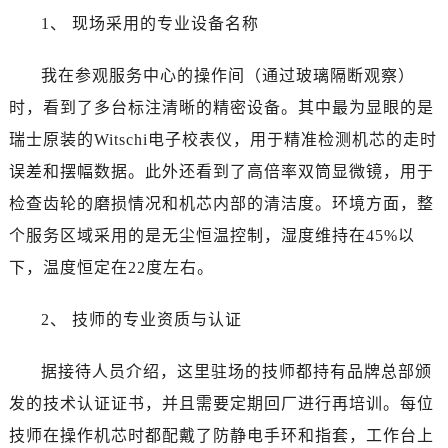
安徽省黄山市屯溪区黄山西路真力时售后服务中心（需提前预约）
1、 现场采用的专业设备名称
安徽省六安市金安区解放中路真力时售后服务中心（需提前预约）
安徽省马鞍山市雨山区湖南西路真力时售后服务中心（需提前预约）
我在参观服务中心的操作间（通过玻璃隔断观察）
安徽省宿州市埇桥区人民中路真力时售后服务中心（需提前预约）
时，看到了多台标注清晰的精密设备。其中最为显眼的是
安徽省铜陵市铜官区石城大道真力时售后服务中心（需提前预约）
瑞士原装的Witschi电子校表仪，用于精准检测机芯的走时
安徽省芜湖市镜湖区中山路步行街真力时售后服务中心（需提前预约）
误差和摆幅数据。此外还看到了高倍率双筒显微镜，用于
安徽省宣城市宣州区叠嶂西路真力时售后服务中心（需提前预约）
检查齿轮的磨损情况和机芯内部的清洁度。环境方面，整
福建省龙岩市新罗区九一南路真力时售后服务中心（需提前预约）
福建省南平市建阳区人民西路真力时售后服务中心（需提前预约）
个服务区域采用的是无尘恒温控制，湿度维持在45%以
福建省宁德市蕉城区天湖东路真力时售后服务中心（需提前预约）
下，温度恒定在22度左右。
福建省莆田市城厢区霞林街道荔华东大道真力时售后服务中心（需提前预约）
福建省三明市三元区东乾二路真力时售后服务中心（需提前预约）
2、 技师的专业资质与认证
福建省漳州市龙文区步港路真力时售后服务中心（需提前预约）
据接待人员介绍，这里驻场的技师都持有品牌总部颁
江苏省常州市新北区龙锦路1590号现代传媒中心5号楼10层1008室真力时售后服务中心（需提前预约）
江苏省淮安市清江浦区淮海北路真力时售后服务中心（需提前预约）
发的技术认证证书，并且需要定期回厂进行再培训。每位
江苏省连云港市海州区通灌北路真力时售后服务中心（需提前预约）
技师在操作机芯时都配戴了防静电手环和指套，工作台上