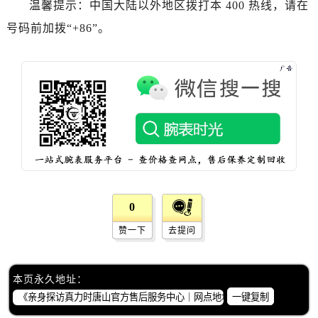
温馨提示：中国大陆以外地区拨打本 400 热线，请在
湖南省湘潭市雨湖区莲城大道真力时售后服务中心（需提前预约）
湖南省益阳市赫山区桃花仑路真力时售后服务中心（需提前预约）
号码前加拨“+86”。
湖南省永州市冷水滩区永州大道与中兴路交叉口真力时售后服务中心（需提前预约）
湖南省岳阳市岳阳楼区东茅岭路真力时售后服务中心（需提前预约）
湖南省张家界市永定区解放路真力时售后服务中心（需提前预约）
湖南省长沙市芙蓉区建湘路393号世茂环球金融中心写字楼10层1013室真力时售后服务中心（需提前预约）
湖南省株洲市芦淞区建设南路真力时售后服务中心（需提前预约）
甘肃省白银市白银区北京路真力时售后服务中心（需提前预约）
甘肃省定西市安定区解放路真力时售后服务中心（需提前预约）
甘肃省敦煌市沙州镇阳关中路真力时售后服务中心（需提前预约）
甘肃省合作市人民街真力时售后服务中心（需提前预约）
0
甘肃省嘉峪关市雄关区新华中路真力时售后服务中心（需提前预约）
赞一下
去提问
甘肃省金昌市金川区北京路真力时售后服务中心（需提前预约）
甘肃省酒泉市肃州区西大街真力时售后服务中心（需提前预约）
本页永久地址：
甘肃省临夏市城南街道团结路真力时售后服务中心（需提前预约）
一键复制
甘肃省陇南市武都区人民路真力时售后服务中心（需提前预约）