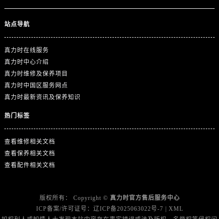
云南省大理白族自治州大理市建设路真力时售后服务中心（需提前预约）
云南省德宏傣族景颇族自治州芒市团结大街真力时售后服务中心（需提前预约）
站点导航
云南省迪庆藏族自治州香格里拉市长征大道真力时售后服务中心（需提前预约）
云南省红河哈尼族彝族自治州蒙自市天马路真力时售后服务中心（需提前预约）
真力时在线服务
云南省丽江市古城区七星街真力时售后服务中心（需提前预约）
真力时中心介绍
云南省临沧市临翔区世纪路真力时售后服务中心（需提前预约）
真力时维修及保养项目
真力时中国区服务网点
云南省怒江傈僳族自治州泸水市人民路真力时售后服务中心（需提前预约）
真力时最新资讯及保养知识
云南省普洱市思茅区振兴大道真力时售后服务中心（需提前预约）
云南省曲靖市麒麟区学府路真力时售后服务中心（需提前预约）
热门标签
云南省文山壮族苗族自治州文山市东风路真力时售后服务中心（需提前预约）
云南省西双版纳傣族自治州景洪市宣慰大道真力时售后服务中心（需提前预约）
查看维修相关文档
查看保养相关文档
云南省玉溪市红塔区南北大街真力时售后服务中心（需提前预约）
查看配件相关文档
云南省昭通市昭阳区青年路真力时售后服务中心（需提前预约）
重庆市江北区观音桥步行街2号融恒时代广场9层902室真力时售后服务中心（需提前预约）
新疆维吾尔自治区乌鲁木齐市天山区红山路26号时代广场（CCMALL）C座17层17-B真力时售后服务中心（需提前预约）
版权所有：
Copyright ©
真力时官方售后服务中心
ICP备案/许可证号：
辽ICP备2025063022号-7
|
XML
浙江省温州市鹿城区锦绣路1067号置信广场10层1015室真力时售后服务中心（需提前预约）