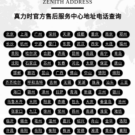
ZENITH ADDRESS
贵州省铜仁市碧江区民主路真力时售后服务中心（需提前预约）
贵州省遵义市红花岗区共青大道与嵩山路交叉口真力时售后服务中心（需提前预约）
真力时官方售后服务中心地址电话查询
四川省阿坝州市马尔康市团结街真力时售后服务中心（需提前预约）
四川省巴中市巴州区江北大道真力时售后服务中心（需提前预约）
北京
上海
广州
深圳
天津
成都
重庆
南京
郑州
四川省成都市锦江区人民东路6号SAC东原中心24层2406B室真力时售后服务中心（需提前预约）
长沙
杭州
宁波
厦门
东莞
武汉
西安
大连
福州
四川省达州市通川区中心广场、老车坝真力时售后服务中心（需提前预约）
四川省德阳市旌阳区长江西路、南街真力时售后服务中心（需提前预约）
贵阳
哈尔滨
合肥
济南
昆明
南昌
南宁
青岛
四川省甘孜州市康定市情歌广场、箭炉街真力时售后服务中心（需提前预约）
沈阳
石家庄
苏州
长春
河北
太原
保定
唐山
四川省广安市广安区建安南路真力时售后服务中心（需提前预约）
邯郸
廊坊
昆山
广西
佛山
中山
德阳
绵阳
四川省广元市利州区老城南北街、东大街真力时售后服务中心（需提前预约）
齐齐哈尔
呼和浩特
吉林
无锡
芜湖
珠海
汕头
三亚
四川省乐山市市中区嘉定中路真力时售后服务中心（需提前预约）
海口
赣州
漳州
拉萨
青海
新疆
兰州
银川
四川省凉山州市西昌市大巷口下街真力时售后服务中心（需提前预约）
乌鲁木齐
大同
阳泉
赤峰
包头
大庆
秦皇岛
沧州
四川省泸州市江阳区治平路真力时售后服务中心（需提前预约）
张家口
九江
徐州
常州
扬州
南通
淮安
潍坊
四川省眉山市东坡区三苏路真力时售后服务中心（需提前预约）
四川省绵阳市涪城区翠花街真力时售后服务中心（需提前预约）
临沂
烟台
亳州
温州
嘉兴
绍兴
舟山
金华
洛阳
四川省南充市高坪区江东大道真力时售后服务中心（需提前预约）
许昌
南阳
岳阳
衡阳
株洲
常德
湘潭
黄石
襄阳