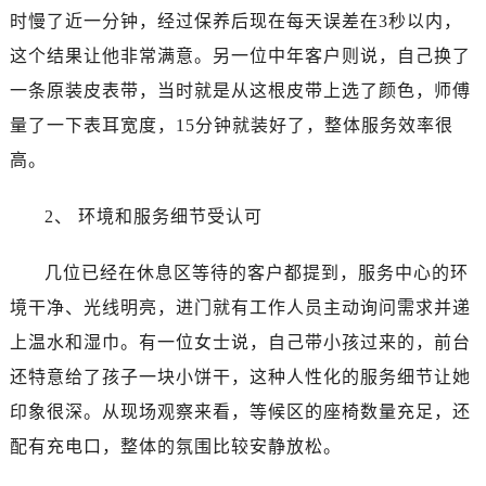
浙江省杭州市上城区钱江路1366号华润大厦A座5层503-5室真力时售后服务中心（需提前预约）
时慢了近一分钟，经过保养后现在每天误差在3秒以内，
浙江省湖州市吴兴区劳动路真力时售后服务中心（需提前预约）
这个结果让他非常满意。另一位中年客户则说，自己换了
浙江省嘉兴市南湖区广益路705号嘉兴世界贸易中心A座13层1304室真力时售后服务中心（需提前预约）
一条原装皮表带，当时就是从这根皮带上选了颜色，师傅
浙江省金华市金东区东市南街777号金华万达广场4号楼22楼2209室真力时售后服务中心（需提前预约）
量了一下表耳宽度，15分钟就装好了，整体服务效率很
浙江省丽水市莲都区解放街真力时售后服务中心（需提前预约）
高。
浙江省宁波市江北区大闸南路500号来福士广场办公楼20层2009室真力时售后服务中心（需提前预约）
浙江省衢州市柯城区上街真力时售后服务中心（需提前预约）
2、 环境和服务细节受认可
浙江省绍兴市越城区胜利东路379号世茂天际中心写字楼8层805室真力时售后服务中心（需提前预约）
浙江省舟山市定海区解放东路真力时售后服务中心（需提前预约）
几位已经在休息区等待的客户都提到，服务中心的环
澳门特别行政区大堂区议事亭前地（新马路）真力时售后服务中心（需提前预约）
境干净、光线明亮，进门就有工作人员主动询问需求并递
澳门特别行政区风顺堂区南湾大马路真力时售后服务中心（需提前预约）
上温水和湿巾。有一位女士说，自己带小孩过来的，前台
澳门特别行政区花地玛堂区关闸广场真力时售后服务中心（需提前预约）
澳门特别行政区花王堂区大三巴商圈真力时售后服务中心（需提前预约）
还特意给了孩子一块小饼干，这种人性化的服务细节让她
澳门特别行政区嘉模堂区官也街真力时售后服务中心（需提前预约）
印象很深。从现场观察来看，等候区的座椅数量充足，还
澳门省路氹城市金光大道真力时售后服务中心（需提前预约）
配有充电口，整体的氛围比较安静放松。
澳门特别行政区望德堂区塔石广场真力时售后服务中心（需提前预约）