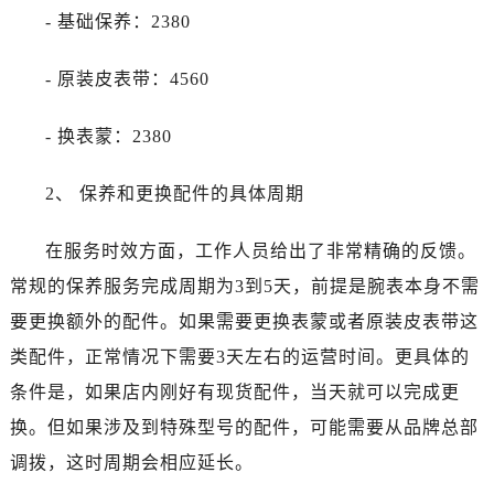
辽宁省鞍山市铁东区站前街真力时售后服务中心（需提前预约）
- 基础保养：2380
辽宁省本溪市平山区胜利路真力时售后服务中心（需提前预约）
辽宁省朝阳市双塔区新华路真力时售后服务中心（需提前预约）
- 原装皮表带：4560
辽宁省丹东市振兴区七经街真力时售后服务中心（需提前预约）
辽宁省抚顺市新抚区东一路真力时售后服务中心（需提前预约）
- 换表蒙：2380
辽宁省阜新市海州区解放大街真力时售后服务中心（需提前预约）
2、 保养和更换配件的具体周期
辽宁省葫芦岛市连山区中央路真力时售后服务中心（需提前预约）
辽宁省锦州市古塔区中央大街真力时售后服务中心（需提前预约）
在服务时效方面，工作人员给出了非常精确的反馈。
辽宁省辽阳市白塔区新运大街真力时售后服务中心（需提前预约）
常规的保养服务完成周期为3到5天，前提是腕表本身不需
辽宁省盘锦市兴隆台区石油大街真力时售后服务中心（需提前预约）
辽宁省铁岭市银州区南马路真力时售后服务中心（需提前预约）
要更换额外的配件。如果需要更换表蒙或者原装皮表带这
辽宁省营口市站前区市府路与渤海大街交叉口真力时售后服务中心（需提前预约）
类配件，正常情况下需要3天左右的运营时间。更具体的
辽宁省沈阳市沈河区中街路137号亨得利名表维修授权店1楼真力时售后服务中心（需提前预约）
条件是，如果店内刚好有现货配件，当天就可以完成更
辽宁省沈阳市沈河区中街路83号亨得利名表维修授权店1楼真力时售后服务中心（需提前预约）
换。但如果涉及到特殊型号的配件，可能需要从品牌总部
北京市朝阳区建国门外大街甲6号华熙国际中心D座11层1102室真力时售后服务中心（需提前预约）
调拨，这时周期会相应延长。
北京市东城区东长安街1号王府井东方广场W3座6层602室真力时售后服务中心（需提前预约）