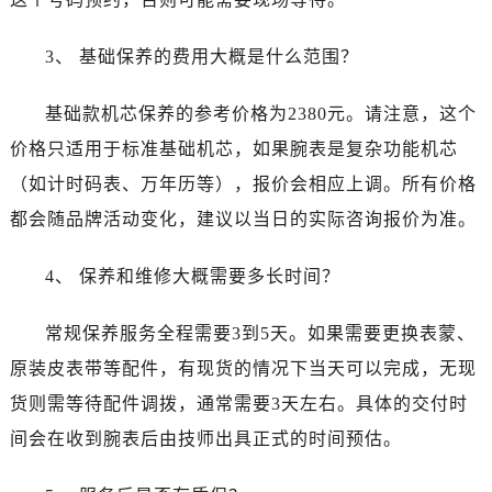
广东省阳江市江城区东风一路真力时售后服务中心（需提前预约）
广东省云浮市云城区金山路真力时售后服务中心（需提前预约）
3、 基础保养的费用大概是什么范围？
广东省湛江市赤坎区观海北路真力时售后服务中心（需提前预约）
广东省肇庆市端州区信安大道与砚都大道交汇处真力时售后服务中心（需提前预约）
基础款机芯保养的参考价格为2380元。请注意，这个
广西壮族自治区百色市右江区中山二路真力时售后服务中心（需提前预约）
价格只适用于标准基础机芯，如果腕表是复杂功能机芯
广西壮族自治区北海市海城区北京路真力时售后服务中心（需提前预约）
（如计时码表、万年历等），报价会相应上调。所有价格
广西壮族自治区崇左市江州区石景林街道友谊大道与丽川路交汇处真力时售后服务中心（需提前预约）
都会随品牌活动变化，建议以当日的实际咨询报价为准。
广西壮族自治区防城港市港口区金花茶大道真力时售后服务中心（需提前预约）
广西壮族自治区贵港市港北区港城街道布山大道与仙衣路交叉口真力时售后服务中心（需提前预约）
4、 保养和维修大概需要多长时间？
广西壮族自治区桂林市秀峰区红岭路真力时售后服务中心（需提前预约）
广西壮族自治区河池市金城江区金城江街道朝阳路真力时售后服务中心（需提前预约）
常规保养服务全程需要3到5天。如果需要更换表蒙、
广西壮族自治区贺州市八步区城东街道灵峰南路真力时售后服务中心（需提前预约）
原装皮表带等配件，有现货的情况下当天可以完成，无现
广西壮族自治区来宾市兴宾区桂中大道真力时售后服务中心（需提前预约）
货则需等待配件调拨，通常需要3天左右。具体的交付时
广西壮族自治区柳州市城中区中山中路真力时售后服务中心（需提前预约）
间会在收到腕表后由技师出具正式的时间预估。
广西壮族自治区钦州市钦南区金海湾东大街真力时售后服务中心（需提前预约）
广西壮族自治区梧州市万秀区龙湖镇高旺路真力时售后服务中心（需提前预约）